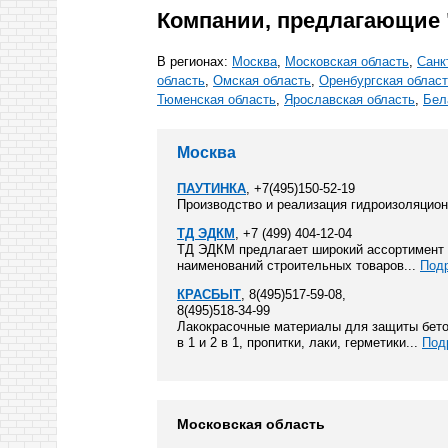
Компании, предлагающие 
В регионах:
Москва
,
Московская область
,
Санк
область
,
Омская область
,
Оренбургская облас
Тюменская область
,
Ярославская область
,
Бел
Москва
ПАУТИНКА
, +7(495)150-52-19
Производство и реализация гидроизоляцио
ТД ЭДКМ
, +7 (499) 404-12-04
ТД ЭДКМ предлагает широкий ассортимент с
наименований строительных товаров...
Под
КРАСБЫТ
, 8(495)517-59-08,
8(495)518-34-99
Лакокрасочные материалы для защиты бетон
в 1 и 2 в 1, пропитки, лаки, герметики...
Под
Московская область