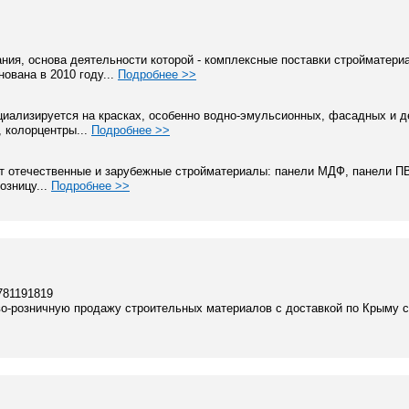
я, основа деятельности которой - комплексные поставки стройматери
ована в 2010 году...
Подробнее >>
циализируется на красках, особенно водно-эмульсионных, фасадных и 
 колорцентры...
Подробнее >>
ет отечественные и зарубежные стройматериалы: панели МДФ, панели П
озницу...
Подробнее >>
781191819
во-розничную продажу строительных материалов с доставкой по Крыму 