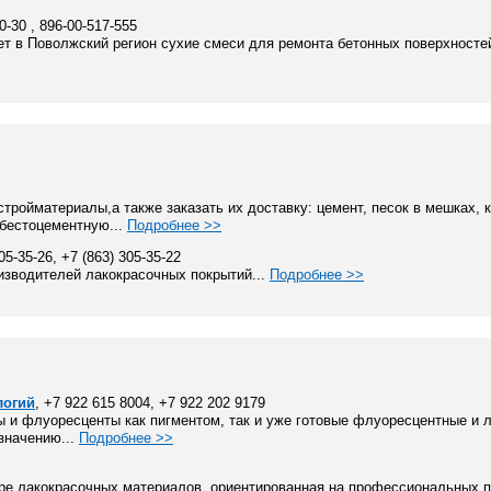
90-30 , 896-00-517-555
т в Поволжский регион сухие смеси для ремонта бетонных поверхностей
стройматериалы,а также заказать их доставку: цемент, песок в мешках, 
сбестоцементную...
Подробнее >>
305-35-26, +7 (863) 305-35-22
изводителей лакокрасочных покрытий...
Подробнее >>
логий
, +7 922 615 8004, +7 922 202 9179
 и флуоресценты как пигментом, так и уже готовые флуоресцентные и
значению...
Подробнее >>
е лакокрасочных материалов, ориентированная на профессиональных п