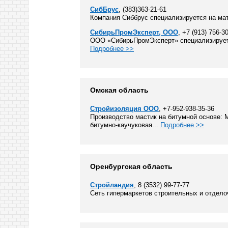
СибБрус
, (383)363-21-61
Компания Сиббрус специализируется на ма
СибирьПромЭксперт, ООО
, +7 (913) 756-3
ООО «СибирьПромЭксперт» cпециализируетс
Подробнее >>
Омская область
Стройизоляция ООО
, +7-952-938-35-36
Производство мастик на битумной основе: 
битумно-каучуковая...
Подробнее >>
Оренбургская область
Стройландия
, 8 (3532) 99-77-77
Сеть гипермаркетов строительных и отдело