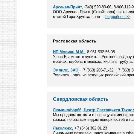
Арсенал-Принт
, (843) 520-80-66, 8-906-112-
ООО Арсенал-Принт (Стройкварц) поставляе
маркой Гора Хрустальная...
Подробнее >>
Ростовская область
ИП Мовчан М.М.
, 8-951-532-55-08
У нас Вы можете купить в Ростове-на-Дону 
мешках, щебень в мешках, кирпич, трубу а
Эмпилс, ЗАО
, +7 (863) 203-71-32, +7 (863) 
Эмпилс» - один из ведущих российский про
Свердловская область
Люминофор66, Центр Светящихся Техно
Мы продаем оптом и в розницу люминофоры
краски, по разным видам поверхностей и на
Лаколюкс
, +7 (343) 302 01 23
Динамично развивающаяся компания в сфер