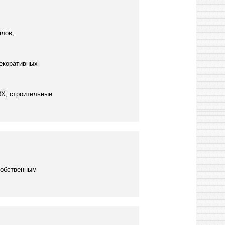
алов,
декоративных
ВХ, строительные
собственным