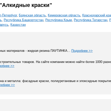
"Алкидные краски"
т-Петербург
,
Брянская область
,
Кемеровская область
,
Краснодарский кр
ть
,
Республика Башкортостан
,
Республика Крым
,
Республика Татарстан
,
Р
арусь
,
Казахстан
нных материалов - жидкая резина ПАУТИНКА...
Подробнее >>
троительных товаров. На сайте компании можно найти более 1000 разн
робнее >>
а и металла: фасадные краски, полиуретановые и эпоксидные покрытия
робнее >>