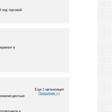
 под торговой
керамзит в
Еще 1 организация
Подробнее >>
 люминисцентные
одрядчиков и