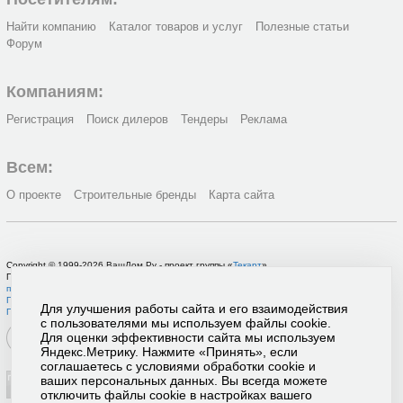
Найти компанию
Каталог товаров и услуг
Полезные статьи
Форум
Компаниям:
Регистрация
Поиск дилеров
Тендеры
Реклама
Всем:
О проекте
Строительные бренды
Карта сайта
Copyright © 1999-2026 ВашДом.Ру - проект группы «
Текарт
»
По вопросам связанным с работой портала вы можете связаться с нашей
службой
поддержки
или оставить
заявку на рекламу
.
Политика в отношении обработки персональных данных
Для улучшения работы сайта и его взаимодействия
Пользовательское соглашение
с пользователями мы используем файлы cookie.
Для оценки эффективности сайта мы используем
Яндекс.Метрику. Нажмите «Принять», если
соглашаетесь с условиями обработки cookie и
ваших персональных данных. Вы всегда можете
отключить файлы cookie в настройках вашего