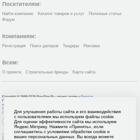
Посетителям:
Найти компанию
Каталог товаров и услуг
Полезные статьи
Форум
Компаниям:
Регистрация
Поиск дилеров
Тендеры
Реклама
Всем:
О проекте
Строительные бренды
Карта сайта
Copyright © 1999-2026 ВашДом.Ру - проект группы «
Текарт
»
По вопросам связанным с работой портала вы можете связаться с нашей
службой
поддержки
или оставить
заявку на рекламу
.
Политика в отношении обработки персональных данных
Для улучшения работы сайта и его взаимодействия
Пользовательское соглашение
с пользователями мы используем файлы cookie.
Для оценки эффективности сайта мы используем
Яндекс.Метрику. Нажмите «Принять», если
соглашаетесь с условиями обработки cookie и
ваших персональных данных. Вы всегда можете