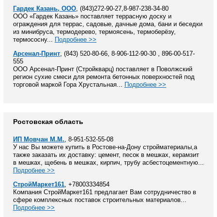
Гардек Казань, ООО
, (843)272-90-27,8-987-238-34-80
ООО «Гардек Казань» поставляет террасную доску и
ограждения для террас, садовые, дачные дома, бани и беседки
из минибруса, термодерево, термоясень, термоберёзу,
термососну...
Подробнее >>
Арсенал-Принт
, (843) 520-80-66, 8-906-112-90-30 , 896-00-517-
555
ООО Арсенал-Принт (Стройкварц) поставляет в Поволжский
регион сухие смеси для ремонта бетонных поверхностей под
торговой маркой Гора Хрустальная...
Подробнее >>
Ростовская область
ИП Мовчан М.М.
, 8-951-532-55-08
У нас Вы можете купить в Ростове-на-Дону стройматериалы,а
также заказать их доставку: цемент, песок в мешках, керамзит
в мешках, щебень в мешках, кирпич, трубу асбестоцементную...
Подробнее >>
СтройМаркет161
, +78003334854
Компания СтройМаркет161 предлагает Вам сотрудничество в
сфере комплексных поставок строительных материалов...
Подробнее >>