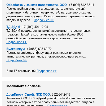
Обработка и защита поверхности, ООО
, +7 (926) 842-33-11
Пескоструйная очистка фасадов, металлоконструкций,
кирпичных и бетонных поверхностей, натурального камня,
деревянных конструкций. Искусственное старение кирпичной
кладки и дерева...
Подробнее >>
ТД ЭДКМ
, +7 (499) 404-12-04
ТД ЭДКМ предлагает широкий ассортимент строительных
товаров. На сайте компании можно найти более 1000
разнообразных наименований строительных товаров...
Подробнее >>
Вулканикум
, +7(985) 698-60-72
Поставки вибродемпфирующих резиновых пластин,
антистатических релинов, электропроводящих резин...
Подробнее >>
Еще 17 организаций
Подробнее >>
Московская область
ДревПроектСтрой, ПСК ООО
, 89296442448
Компания ООО ПСК «ДревПроектСтрой» более чем за шести
летнюю историю лет по праву занимает пьедестал лидера в
строительном творчестве...
Подробнее >>