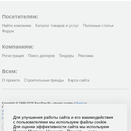
Посетителям:
Найти компанию
Каталог товаров и услуг
Полезные статьи
Форум
Компаниям:
Регистрация
Поиск дилеров
Тендеры
Реклама
Всем:
О проекте
Строительные бренды
Карта сайта
Copyright © 1999-2026 ВашДом.Ру - проект группы «
Текарт
»
По вопросам связанным с работой портала вы можете связаться с нашей
службой
поддержки
или оставить
заявку на рекламу
.
Политика в отношении обработки персональных данных
Для улучшения работы сайта и его взаимодействия
Пользовательское соглашение
с пользователями мы используем файлы cookie.
Для оценки эффективности сайта мы используем