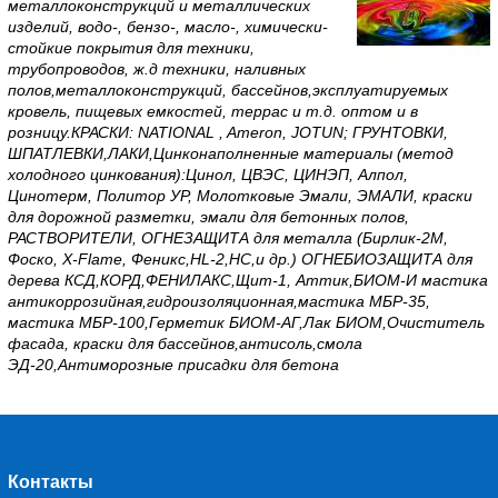
металлоконструкций и металлических
изделий, водо-, бензо-, масло-, химически-
стойкие покрытия для техники,
трубопроводов, ж.д техники, наливных
полов,металлоконструкций, бассейнов,эксплуатируемых
кровель, пищевых емкостей, террас и т.д. оптом и в
розницу.КРАСКИ: NATIONAL , Ameron, JOTUN; ГРУНТОВКИ,
ШПАТЛЕВКИ,ЛАКИ,Цинконаполненные материалы (метод
холодного цинкования):Цинол, ЦВЭС, ЦИНЭП, Алпол,
Цинотерм, Политор УР, Молотковые Эмали, ЭМАЛИ, краски
для дорожной разметки, эмали для бетонных полов,
РАСТВОРИТЕЛИ, ОГНЕЗАЩИТА для металла (Бирлик-2М,
Фоско, X-Flame, Феникс,HL-2,HC,и др.) ОГНЕБИОЗАЩИТА для
дерева КСД,КОРД,ФЕНИЛАКС,Щит-1, Аттик,БИОМ-И мастика
антикоррозийная,гидроизоляционная,мастика МБР-35,
мастика МБР-100,Герметик БИОМ-АГ,Лак БИОМ,Очиститель
фасада, краски для бассейнов,антисоль,смола
ЭД-20,Антиморозные присадки для бетона
Контакты