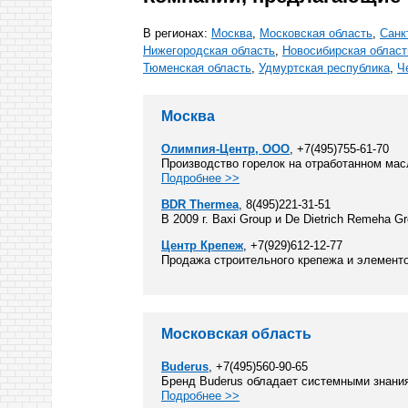
В регионах:
Москва
,
Московская область
,
Санк
Нижегородская область
,
Новосибирская област
Тюменская область
,
Удмуртская республика
,
Ч
Москва
Олимпия-Центр, ООО
, +7(495)755-61-70
Производство горелок на отработанном мас
Подробнее >>
BDR Thermea
, 8(495)221-31-51
В 2009 г. Baxi Group и De Dietrich Remeha 
Центр Крепеж
, +7(929)612-12-77
Продажа строительного крепежа и элементо
Московская область
Buderus
, +7(495)560-90-65
Бренд Buderus обладает системными знания
Подробнее >>