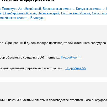
т-Петербург
,
Алтайский край
,
Воронежская область
,
Калужская область
,
ь
,
Оренбургская область
,
Пермский край
,
Ростовская область
,
Саратовск
елябинская область
,
Беларусь
ле. Официальный дилер заводов-производителей котельного оборудован
Group объявили о создании BDR Thermea...
Подробнее >>
в для крепления деревянных конструкций...
Подробнее >>
ми и почти 300-летним опытом в производстве отопительного оборудован