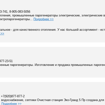
63-741, 8-905-083-5056
опления, промышленные парогенераторы электрические, электрические 
ектропарогенераторы...
Подробнее >>
тальное - для качественного отопления. У нас большой ассортимент - ес
 >>
477-23-51
енные парогенераторы. Изготовление и продажа промышленных пароген
, +7(920)877-877-2
водоснабжение, септики Очистная станция Эко-Гранд 5 Пр создана для 
.
Подробнее >>