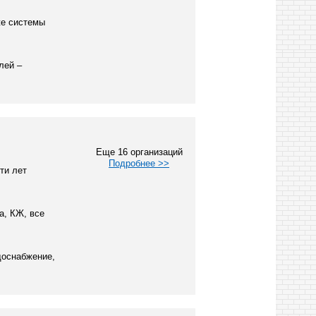
же системы
лей –
Еще 16 организаций
Подробнее >>
ти лет
а, КЖ, все
доснабжение,