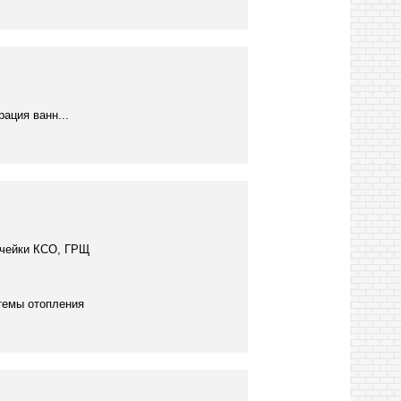
ация ванн...
Ячейки КСО, ГРЩ
темы отопления