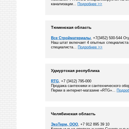
канализации...
Подробнее >>
Тюменская область
Все Стройматериалы
, +7(3452) 500-544 О
Наш штат включает 4 опытных специалиста 
специалиста...
Подробнее >>
Удмуртская республика
RTG
, +7 (3412) 795-000
Продажа сантехники и сантехнического обо
Перми в интернет-магазине «RTG»...
Подроб
Челябинская область
ЭкоТерм, ООО
, +7 912 895 39 10
Котельные на опилках и щепе Сушильные к