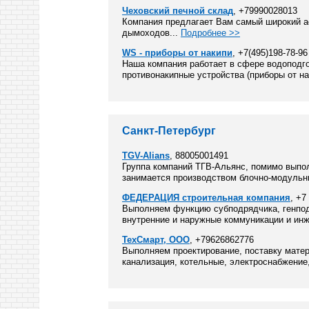
Чеховский печной склад
, +79990028013
Компания предлагает Вам самый широкий ас
дымоходов...
Подробнее >>
WS - приборы от накипи
, +7(495)198-78-96
Наша компания работает в сфере водоподг
противонакипные устройства (приборы от на
Санкт-Петербург
TGV-Alians
, 88005001491
Группа компаний ТГВ-Альянс, помимо выпол
занимается производством блочно-модульн
ФЕДЕРАЦИЯ строительная компания
, +7
Выполняем функцию субподрядчика, генподр
внутренние и наружные коммуникации и инж
ТехСмарт, ООО
, +79626862776
Выполняем проектирование, поставку матер
канализация, котельные, электроснабжение,