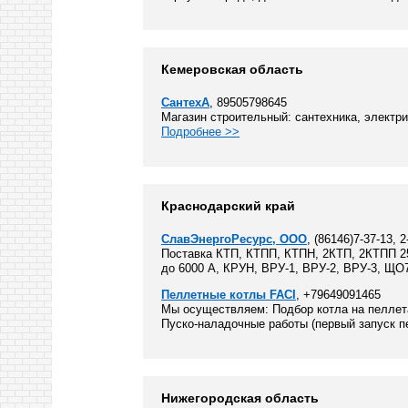
Кемеровская область
СантехА
, 89505798645
Магазин строительный: сантехника, электрик
Подробнее >>
Краснодарский край
СлавЭнергоРесурс, ООО
, (86146)7-37-13, 
Поставка КТП, КТПП, КТПН, 2КТП, 2КТПП 25
до 6000 А, КРУН, ВРУ-1, ВРУ-2, ВРУ-3, ЩО
Пеллетные котлы FACI
, +79649091465
Мы осуществляем: Подбор котла на пеллета
Пуско-наладочные работы (первый запуск пе
Нижегородская область