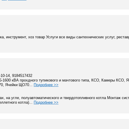
а, инструмент, хоз товар Услуги все виды сантехнических услуг, реставр
2-10-14, 9184517432
-1600 кВА прохдного тупикового и мачтового типа, КСО, Камеры КСО, 
70, Ячейки ЩО70...
Подробнее >>
х, на угле, полуавтоматического и твердотопливного котла Монтаж сис
ллетного котла)...
Подробнее >>