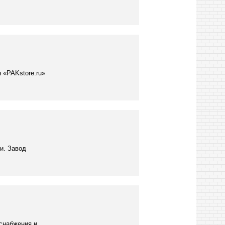
 «PAKstore.ru»
и. Завод
снабжения и