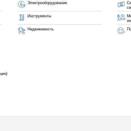
Электрооборудование
Се
св
Инструменты
М
ин
Недвижимость
П
ции)