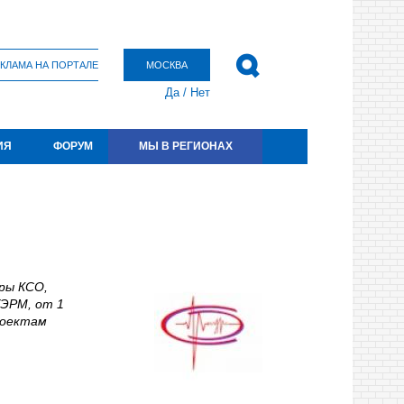
КЛАМА НА ПОРТАЛЕ
МОСКВА
Да
/
Нет
ИЯ
ФОРУМ
МЫ В РЕГИОНАХ
еры КСО,
УЭРМ, от 1
роектам