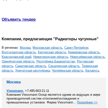
Объявить тендер
Компании, предлагающие "Радиаторы чугунные"
В регионах:
Москва
,
Московская область
,
Санкт-Петербург
,
Волгоградская область
,
Калужская область
,
Кемеровская область
,
Краснодарский край
,
Нижегородская область
,
Новосибирская область
,
Оренбургская область
,
Республика Башкортостан
,
Ростовская
область
,
Саратовская область
,
Сахалинская область
,
Тюменская
область
,
Удмуртская республика
,
Челябинская область
,
Беларусь
Москва
Viessmann
, +7-495-663-21-11
Компания Viessmann Group является одним из ведущих в мире
производителей систем отопления/охлаждения и
промышленных установок. Фирма Viessmann...
Подробнее >>