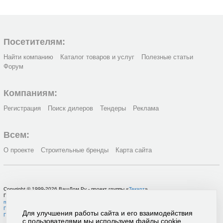
Посетителям:
Найти компанию
Каталог товаров и услуг
Полезные статьи
Форум
Компаниям:
Регистрация
Поиск дилеров
Тендеры
Реклама
Всем:
О проекте
Строительные бренды
Карта сайта
Copyright © 1999-2026 ВашДом.Ру - проект группы «
Текарт
»
По вопросам связанным с работой портала вы можете связаться с нашей
службой
поддержки
или оставить
заявку на рекламу
.
Политика в отношении обработки персональных данных
Для улучшения работы сайта и его взаимодействия
Пользовательское соглашение
с пользователями мы используем файлы cookie.