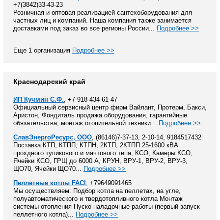
+7(3842)33-43-23
Розничная и оптовая реализацией сантехоборудования для
частных лиц и компаний. Наша компания также занимается
доставками под заказ во все регионы России...
Подробнее >>
Еще 1 организация
Подробнее >>
Краснодарский край
ИП Кучмин С.Ф.
, +7-918-434-61-47
Официальный сервисный центр фирм Вайлант, Протерм, Бакси,
Аристон, Фондиталь продажа оборудования, гарантийные
обязательства, монтаж отопительной техники...
Подробнее >>
СлавЭнергоРесурс, ООО
, (86146)7-37-13, 2-10-14, 9184517432
Поставка КТП, КТПП, КТПН, 2КТП, 2КТПП 25-1600 кВА
прохдного тупикового и мачтового типа, КСО, Камеры КСО,
Ячейки КСО, ГРЩ до 6000 А, КРУН, ВРУ-1, ВРУ-2, ВРУ-3,
ЩО70, Ячейки ЩО70...
Подробнее >>
Пеллетные котлы FACI
, +79649091465
Мы осуществляем: Подбор котла на пеллетах, на угле,
полуавтоматического и твердотопливного котла Монтаж
системы отопления Пуско-наладочные работы (первый запуск
пеллетного котла)...
Подробнее >>