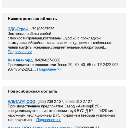
Нижегородская область
ЭДС-Строй
, +79103937535
Земляные работы любой
сложности(траншеи,котлованы,шурфы) с прокладкой
коммуникаций(кабель,канализация и т,д,)ремонт кабельных
линий (муфты концевые,соединительные,лаборатория)...
Подробнее >>
ХимАвангард
, 8-920-027-8688
Производим теплоносители Тенсо-20,-30,-40,-65 по ТУ 2422-002-
93747542-2011...
Подробнее >>
Новосибирская область
АЛЬТАИР, ООО
, (383) 239-27-27, 8 983-310-27-27
Производственное предприятие Завод «АнтикорВУС»
специализируется в изготовлении труб ВУС Д 57 — 1420 мм с
наружным изоляционным ВУС покрытием (весьма усиленный
тип покрытия)...
Подробнее >>