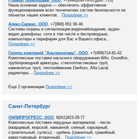
Родияр Технолоджи, ООО
, +7(499)288-78-07(доб.:715)
Наша основная задача — обеспечить эффективное
функционирование всех технических систем безопасности на
объектах наших клиентов...
Подробнее >>
Алекс-Сервис, ООО
, +7(968) 851 06 46
Системы охраны и сигнализации,видеонаблюдение, аудио-
видео домофоны, сети в том числе и беспроводные,
компьютеры и перефирия для Вас и Вашего офиса...
Подробнее >>
Группа компаний "Альтернатива", ООО
, +7(499)714-81-42
Комплексные поставки насосного оборудования Wilo, Grundfos,
трубопроводной арматуры, стеклопластиковых труб,
камнелитых труб, теплообменник Danfoss, Alfa Laval,
радиаторы...
Подробнее >>
Еще 2 организации
Подробнее >>
Санкт-Петербург
ОНЛИПРОГРЕСС, ООО
, 8(911)923-29-77
Комплексные поставки нерудных материалов: - песок
(кварцевый, морской, намывной, сеяный, карьерный,
строительный, супесь); - щебень (гранитный, гравийный,
известняковый, вторичный)...
Подробнее >>