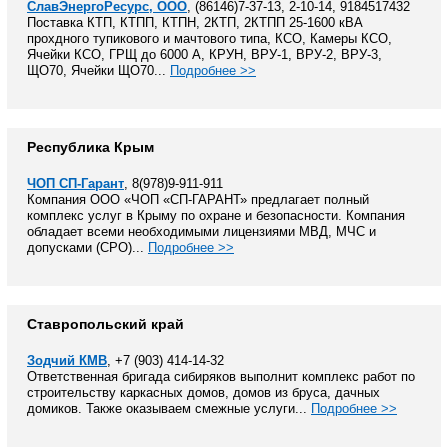
СлавЭнергоРесурс, ООО
, (86146)7-37-13, 2-10-14, 9184517432
Поставка КТП, КТПП, КТПН, 2КТП, 2КТПП 25-1600 кВА
прохдного тупикового и мачтового типа, КСО, Камеры КСО,
Ячейки КСО, ГРЩ до 6000 А, КРУН, ВРУ-1, ВРУ-2, ВРУ-3,
ЩО70, Ячейки ЩО70...
Подробнее >>
Республика Крым
ЧОП СП-Гарант
, 8(978)9-911-911
Компания ООО «ЧОП «СП-ГАРАНТ» предлагает полный
комплекс услуг в Крыму по охране и безопасности. Компания
обладает всеми необходимыми лицензиями МВД, МЧС и
допусками (СРО)...
Подробнее >>
Ставропольский край
Зодчий КМВ
, +7 (903) 414-14-32
Ответственная бригада сибиряков выполнит комплекс работ по
строительству каркасных домов, домов из бруса, дачных
домиков. Также оказываем смежные услуги...
Подробнее >>