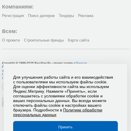
Компаниям:
Регистрация
Поиск дилеров
Тендеры
Реклама
Всем:
О проекте
Строительные бренды
Карта сайта
Copyright © 1999-2026 ВашДом.Ру - проект группы «
Текарт
»
По вопросам связанным с работой портала вы можете связаться с нашей
службой
поддержки
или оставить
заявку на рекламу
.
Политика в отношении обработки персональных данных
Для улучшения работы сайта и его взаимодействия
Пользовательское соглашение
с пользователями мы используем файлы cookie.
Для оценки эффективности сайта мы используем
Яндекс.Метрику. Нажмите «Принять», если
соглашаетесь с условиями обработки cookie и
ваших персональных данных. Вы всегда можете
отключить файлы cookie в настройках вашего
браузера. Подробности в
Политике обработки
персональных данных
Принять