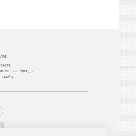
ем:
роекте
оительные бренды
та сайта