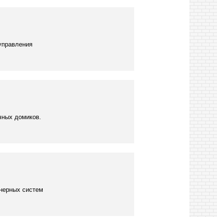
управления
чных домиков.
нерных систем