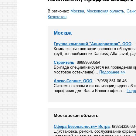
В регионах:
Москва
,
Московская область
,
Санк
Казахстан
Москва
Группа компаний "Альтернатива", ООО
, 
Комплексные поставки насосного оборудова
труб, теплообменник Danfoss, Alfa Laval, ра
Строитель
, 89999690554
Бригада специализируется на проведении к
мостовое остекление)...
Подробнее >>
Алекс-Сервис, ООО
, +7(968) 851 06 46
Системы охраны и сигнализации,видеонаблю
перефирия для Вас и Вашего офиса...
Подр
Московская область
Сфера Безопасности+ Истра
, 8(926)336-88
1.)Установка, ремонт, обслуживание охранн