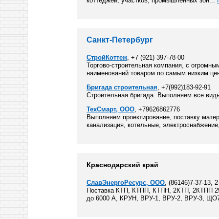
коттеджей, участков, промышленных зон...
Санкт-Петербург
СтройКоттеж
, +7 (921) 397-78-00
Торгово-строительная компания, с огромны
наименований товаром по самым низким це
Бригада строительная
, +7(992)183-92-91
Строительная бригада. Выполняем все виды
ТехСмарт, ООО
, +79626862776
Выполняем проектирование, поставку матер
канализация, котельные, электроснабжение,
Краснодарский край
СлавЭнергоРесурс, ООО
, (86146)7-37-13, 
Поставка КТП, КТПП, КТПН, 2КТП, 2КТПП 25
до 6000 А, КРУН, ВРУ-1, ВРУ-2, ВРУ-3, ЩО