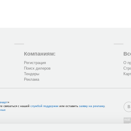
Компаниям:
Вс
Регистрация
О п
Поиск дилеров
Стр
Тендеры
Кар
Реклама
екарт
»
те связаться с нашей
службой поддержки
или оставить
заявку на рекламу
.
нных