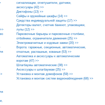
>
сигнализации, огнетушители, датчики,
аксессуары (42) >>
Диктофоны (13) >>
Сейфы и оружейные шкафы (14) >>
Средства индивидуальной защиты (17) >>
Детекторы валют, счетчик банкнот, упаковщики,
 >>
лупы (12) >>
ео
Парковочные барьеры и парковочные столбики,
отбойники, ограничители движения (25) >>
Электромагнитные и кодовые замки (20) >>
>
Ворота: гаражные, секционные, автоматические,
ля
откатные, распашные, кованые (53) >>
Автоматика и аксессуары к автоматическим
воротам (47) >>
Шлагбаумы автоматические (38) >>
Аксессуары к шлагбаумам (25) >>
>>
Установка и монтаж домофонов (59) >>
Установка и монтаж систем видеонаблюдения (68) >>
ля
и,