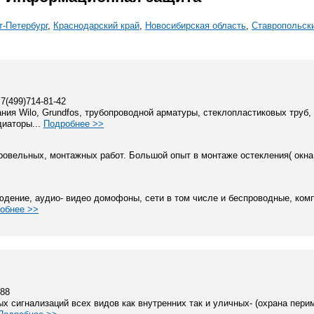
т-Петербург
,
Краснодарский край
,
Новосибирская область
,
Ставропольски
+7(499)714-81-42
ния Wilo, Grundfos, трубопроводной арматуры, стеклопластиковых труб,
диаторы...
Подробнее >>
ровельных, монтажных работ. Большой опыт в монтаже остекления( окна
дение, аудио- видео домофоны, сети в том числе и беспроводные, ком
обнее >>
-88
ых сигнализаций всех видов как внутренних так и уличных- (охрана пери