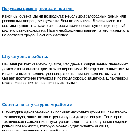
Покупаем цемент, все за и против.
Какой бы объект Вы ни возводили: небольшой загородный домик или
роскошный дворец, без цемента Вам не обойтись. В зависимости от
состава цемента, а также его сферы применения, существует целый
ряд его разновидностей. Найти необходимый вариант этого материала
не составит труда. Намного сложнее...
Штукатурные работы.
Начиная ремонт квартиры учтите, что даже в современных панельных
домах стены бывают достаточно неровными. Нередко бетонные плиты
и панели имеют волнистую поверхность, причем волнистость эта
бывает достаточно глубокой и поэтому хорошо заметной. Шпаклевкой
можно «вывести» только незначительные...
Советы по штукатурным работам
Штукатурка одновременно выполняет несколько функций: санитарно-
техническую, защитно-конструктивную и декоративную. Санитарно-
техническое назначение штукатурного слоя — это получение гладкой
ровной поверхности, которую можно будет оклеить обоями,
выкрасить, облицевать плиткой и т. п....