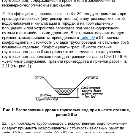
грунтовых вод, содержащиеся в проекте или в заключении по
инженерно-геологическим изысканиям.
11. Коэффициенты, приведенные в табл. 89, следует применять при
прокладке дворовых (внутриквартальных) и внутризаводских сетей
водоснабжения и канализации в городах и на промышленных
площадках и при устройстве переходов под железнодорожными
путями н автомобильными дорогами. В остальных случаях следует
применять коэффициенты, приведенные в
табл. 90
и 91, причем
коэффициенты к стоимости укладки трубопроводов из стальных труб
помещены отдельно. Коэффициенты граф «Высота стояния
грунтовых вод равна 0 м» применяются в случаях, когда уровень
грунтовых вод расположен ниже дна траншеи согласно СНиП
III
-8-76
«Земляные сооружения. Правила производства и приемки работ», п.
2.21 (см. рис. 1).
Рис.1. Расположение уровня грунтовых вод при высоте стояния,
равной 0 м
12. При прокладке трубопроводов с искусственным водопонижением
следует применять коэффициенты к стоимости земляных работ по
табл. 89 (гр. «а», «ж»), табл. 90 и 91 (гр. «а», «г»), а стоимость