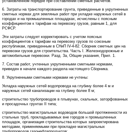
установленном порядке при составлении сметных расчетов.
6. Затраты на транспортирование грунта, приведенные в укрупненных
сметных нормах для земляных работ при укладке наружных сетей в
городах и на промышленных площадках, исчислены с поясным
коэффициентом к тарифам на перевозку грузов, равным 1, для
РСФСР.
Эти затраты следует корректировать с учетом поясных
коэффициентов к тарифам на перевозку грузов по союзным
республикам, приведенным в СНиП
IV
-4-82. Сборник сметных цен на
перевозки грузов для строительства. Часть
I
. Железнодорожные и
автомобильные перевозки. Разд. 3а, Общие указания, Прил. 1.
7. Состав работ, учтенных укрупненными сметными нормами,
приведен в начале каждого раздела настоящего Сборника.
8. Укрупненными сметными нормами не учтены:
Укладка наружных сетей водопровода на глубину более 4 м и
наружных сетей канализации
на
глубину б
олее 8 м;
строительство трубопроводов в плывунах, скальных, заторфованных
и просадочньх грунтах
II
типа;
строительство магистральных водоводов большой протяженности из
стальных труб, прокладываемых вне городов н промышленных
площадок, организация строительства которых запроектирована
методами, применяемыми при прокладке магистральных
трубопроводов газонефтепродуктов;