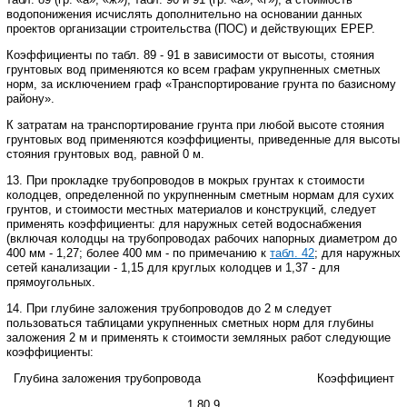
водопонижения исчислять дополнительно на основании данных
проектов организации строительства (ПОС) и действующих ЕРЕР.
Коэффициенты по табл. 89 - 91 в зависимости от высоты, стояния
грунтовых вод применяются ко всем графам укрупненных сметных
норм, за исключением граф «Транспортирование грунта по базисному
району».
К затратам на транспортирование грунта при любой высоте стояния
грунтовых вод применяются коэффициенты, приведенные для высоты
стояния грунтовых вод, равной 0 м.
13. При прокладке трубопроводов в мокрых грунтах к стоимости
колодцев, определенной по укрупненным сметным нормам для сухих
грунтов, и стоимости местных материалов и конструкций, следует
применять коэффициенты: для наружных сетей водоснабжения
(включая колодцы на трубопроводах рабочих напорных диаметром до
400 мм - 1,27; более 400 мм - по примечанию к
табл. 42
; для наружных
сетей канализации - 1,15 для круглых колодцев и 1,37 - для
прямоугольных.
14. При глубине заложения трубопроводов до 2 м следует
пользоваться таблицами укрупненных сметных норм для глубины
заложения 2 м и применять к стоимости земляных работ следующие
коэффициенты:
Глубина заложения трубопровода Коэффициент
1,80,9