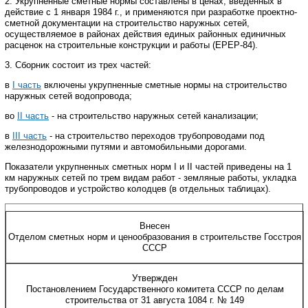
2. Укрупненные сметные нормы составлены в ценах, введенных в
действие с 1 января 1984 г., и применяются при разработке проектно-
сметной документации на строительство наружных сетей,
осуществляемое в районах действия единых районных единичных
расценок на строительные конструкции и работы (ЕРЕР-84).
3. Сборник состоит из трех частей:
в
I
часть
включены укрупненные сметные нормы на строительство
наружных сетей водопровода;
во
II
часть
- на строительство наружных сетей канализации;
в
III
часть
- на строительство переходов трубопроводами под
железнодорожными путями и автомобильными дорогами.
Показатели укрупненных сметных норм
I
и
II
частей приведены на 1
км наружных сетей по трем видам работ - земляные работы, укладка
трубопроводов и устройство колодцев (в отдельных таблицах).
Внесен
Отделом сметных норм и ценообразования в строительстве Госстроя
СССР
Утвержден
Постановлением Государственного комитета СССР по делам
строительства от 31 августа 1084 г. № 149