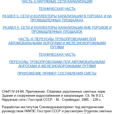
ЧАСТЬ
II
НАРУЖНЫЕ СЕТИ КАНАЛИЗАЦИИ
ТЕХНИЧЕСКАЯ ЧАСТЬ
РАЗДЕЛ 5. СЕТИ И КОЛЛЕКТОРЫ КАНАЛИЗАЦИИ В ГОРОДАХ И НА
ПРОМЫШЛЕННЫХ ПЛОЩАДКАХ
РАЗДЕЛ 6. СЕТИ И КОЛЛЕКТОРЫ КАНАЛИЗАЦИИ ВНЕ ГОРОДОВ И
ПРОМЫШЛЕННЫХ ПЛОЩАДОК
ЧАСТЬ
III
ПЕРЕХОДЫ ТРУБОПРОВОДАМИ ПОД
АВТОМОБИЛЬНЫМИ ДОРОГАМИ И ЖЕЛЕЗНОДОРОЖНЫМИ
ПУТЯМИ
ТЕХНИЧЕСКАЯ ЧАСТЬ
ПЕРЕХОДЫ ТРУБОПРОВОДАМИ ПОД АВТОМОБИЛЬНЫМИ
ДОРОГАМИ И ЖЕЛЕЗНОДОРОЖНЫМИ ПУТЯМИ
ПРИЛОЖЕНИЕ
ПРИМЕР СОСТАВЛЕНИЯ СМЕТЫ
СНиП
IV
-14-84. Приложение. Сборники укрупненных сметных норм.
Здания и сооружения водоснабжения и канализации. Сб. № 8-3.1.
Наружные сети / Госстрой СССР. - М.: Стройиздат, 1985. - 128 с.
Разработан институтом Союзводоканалпроект под методическим
руководством НИИЭС Госстроя СССР и рассмотрен Отделом сметных