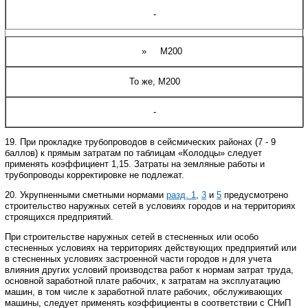
-
»
М200
То же, М200
-
19. При прокладке трубопроводов в сейсмических районах (7 - 9
баллов) к прямым затратам по таблицам «Колодцы» следует
применять коэффициент 1,15. Затраты на земляные работы и
трубопроводы корректировке не подлежат.
20. Укрупненными сметными нормами
разд. 1
,
3
и
5
предусмотрено
строительство наружных сетей в условиях городов и на территориях
строящихся предприятий.
При строительстве наружных сетей в стесненных или особо
стесненных условиях на территориях действующих предприятий или
в стесненных условиях застроенной части городов н для учета
влиян
ия других условий производства работ к нормам затрат труда,
основной заработной плате рабочих, к затратам на эксплуатацию
машин, в том числе к заработной плате рабочих, обслуживающих
машины, следует применять коэффициенты в соответствии с СНиП