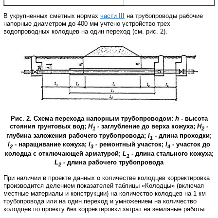
В укрупненных сметных нормах
части
III
на трубопроводы рабочие
напорные диаметром до 400 мм учтено устройство трех
водопроводных колодцев на один переход (см. рис. 2).
Рис. 2. Схема перехода напорным трубопроводом:
h
- высота
стояния грунтовых вод;
Н
- заглубление до верха кожуха;
H
-
1
2
глубина заложения рабочего трубопровода;
l
- длина проходки;
1
l
- наращивание кожуха;
l
- ремонтный участок;
l
- участок до
2
3
4
колодца с отключающей арматурой;
L
- длина стального кожуха;
1
L
- длина рабочего трубопровода
2
При наличии в проекте данных о количестве колодцев корректировка
производится делением показателей таблицы «Колодцы» (включая
местные материалы и конструкции) на количество колодцев на 1 км
трубопровода или на один переход и умножением на количество
колодцев по проекту без корректировки затрат на земляные работы.