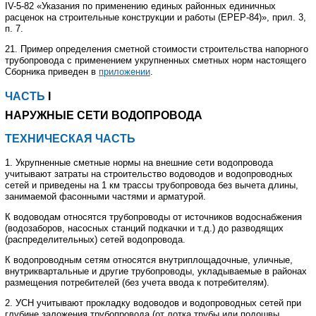
IV
-5-82 «Указания по применению единых районных единичных
расценок на строительные конструкции и работы (ЕРЕР-84)», прил. 3,
п. 7.
21. Пример определения сметной стоимости строительства напорного
трубопровода с применением укрупненных сметных норм настоящего
Сборника приведен в
приложении
.
ЧАСТЬ
I
НАРУЖНЫЕ СЕТИ ВОДОПРОВОДА
ТЕХНИЧЕСКАЯ ЧАСТЬ
1. Укрупненные сметные нормы на внешние сети водопровода
учитывают затраты на строительство водоводов и водопроводных
сетей и приведены на 1 км трассы трубопровода без вычета длины,
занимаемой фасонными частями и арматурой.
К водоводам относятся трубопроводы от источников водоснабжения
(водозаборов, насосных станций подкачки и т.д.) до разводящих
(распределительных) сетей водопровода.
К водопроводным сетям относятся внутриплощадочные, уличные,
внутриквартальные и другие трубопроводы, укладываемые в районах
размещения потребителей (без учета ввода к потребителям).
2. УСН учитывают прокладку водоводов и водопроводных сетей при
глубине заложения трубопровода (от лотка трубы или подошвы