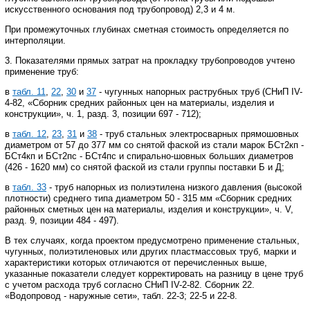
искусственного основания под трубопровод) 2,3 и 4 м.
При промежуточных глубинах сметная стоимость определяется по
интерполяции.
3. Показателями прямых затрат на прокладку трубопроводов учтено
применение труб:
в
табл. 11
,
22
,
30
и
37
- чугунных напорных раструбных труб (СНиП
IV
-
4-82, «Сборник средних районных цен на материалы, изделия и
конструкции», ч. 1, разд. 3, позиции 697 - 712);
в
табл. 12
,
23
,
31
и
38
- труб стальных электросварных прямошовных
диаметром от 57 до 377 мм со снятой фаской из стали марок БСт2кп -
БСт4кп и БСт2пс - БСт4пс и спирально-шовных больших диаметров
(426 - 1620 мм) со снятой фаской из стали группы поставки Б и Д;
в
табл. 33
- труб напорных из полиэтилена низкого давления (высокой
плотности) среднего типа диаметром 50 - 315 мм «Сборник средних
районных сметных цен на материалы, изделия и конструкции», ч.
V
,
разд. 9, позиции 484 - 497).
В тех случаях, когда проектом предусмотрено применение стальных,
чугунных, полиэтиленовых или других пластмассовых труб, марки и
характеристики которых отличаются от перечисленных выше,
указанные показатели следует корректировать на разницу в цене труб
с учетом расхода труб согласно СНиП
IV
-2-82. Сборник 22.
«Водопровод - наружные сети», табл. 22-3; 22-5 и 22-8.