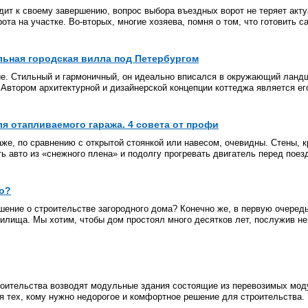
дит к своему завершению, вопрос выбора въездных ворот не теряет акт
ота на участке. Во-вторых, многие хозяева, помня о том, что готовить с
льная городская вилла под Петербургом
ние. Стильный и гармоничный, он идеально вписался в окружающий ланд
Автором архитектурной и дизайнерской концепции коттеджа является его
ля отапливаемого гаража. 4 совета от профи
е, по сравнению с открытой стоянкой или навесом, очевидны. Стены, к
ь авто из «снежного плена» и подолгу прогревать двигатель перед поезд
но?
ение о строительстве загородного дома? Конечно же, в первую очередь 
илища. Мы хотим, чтобы дом простоял много десятков лет, послужив не
роительства возводят модульные здания состоящие из перевозимых мод
я тех, кому нужно недорогое и комфортное решение для строительства.