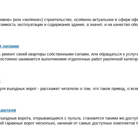
ливое» (или «зелёное») строительство, особенно актуальное в сфере о
имость эксплуатации и содержания здания, а значит, и на качество об
и силами
ь ремонт своей квартиры собственными силами, или обращаться к услуга
стоянно занимается выполнением отделочных работ различной категори
т
для въездных ворот - расскажет читателю о том, что такое привод, о в
одителя
въездные ворота, открывающиеся с пульта, становятся такими же досту
ей гаражных ворот несколько, начиная от самых доступных комплектов 