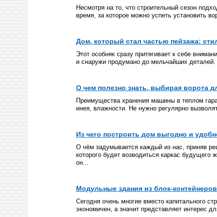
Несмотря на то, что строительный сезон подхо
время, за которое можно успеть установить вор
Дом, который стал частью пейзажа: сти
Этот особняк сразу притягивает к себе внима
и снаружи продумано до мельчайших деталей. 
О чем полезно знать, выбирая ворота д
Преимущества хранения машины в теплом гараж
инея, влажности. Не нужно регулярно вызволят
Из чего построить дом выгодно и удоб
О чём задумывается каждый из нас, приняв реш
которого будет возводиться каркас будущего ж
он...
Модульные здания из блок-контейнеров
Сегодня очень многие вместо капитального ст
экономичен, а значит представляет интерес дл