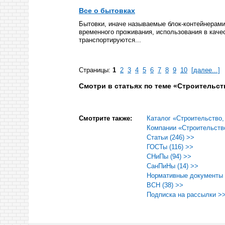
Все о бытовках
Бытовки, иначе называемые блок-контейнерам
временного проживания, использования в каче
транспортируются...
Страницы:
1
2
3
4
5
6
7
8
9
10
[далее...]
Смотри в статьях по теме «Строительст
Смотрите также:
Каталог «Строительство,
Компании «Строительство
Статьи (246) >>
ГОСТы (116) >>
СНиПы (94) >>
СанПиНы (14) >>
Нормативные документы 
ВСН (38) >>
Подписка на рассылки >