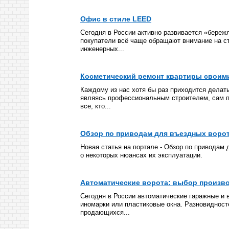
Офис в стиле LEED
Сегодня в России активно развивается «береж
покупатели всё чаще обращают внимание на сто
инженерных...
Косметический ремонт квартиры своим
Каждому из нас хотя бы раз приходится делат
являясь профессиональным строителем, сам по
все, кто...
Обзор по приводам для въездных воро
Новая статья на портале - Обзор по приводам 
о некоторых нюансах их эксплуатации.
Автоматические ворота: выбор произв
Сегодня в России автоматические гаражные и 
иномарки или пластиковые окна. Разновидност
продающихся...