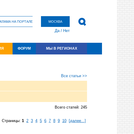
КЛАМА НА ПОРТАЛЕ
МОСКВА
Да
/
Нет
ИЯ
ФОРУМ
МЫ В РЕГИОНАХ
Все статьи >>
Всего статей: 245
Страницы:
1
2
3
4
5
6
7
8
9
10
[далее...]