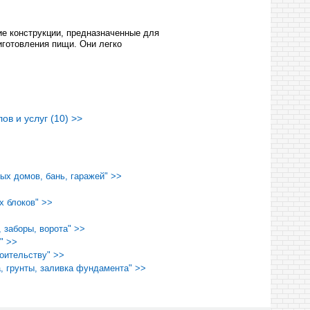
е конструкции, предназначенные для
иготовления пищи. Они легко
в и услуг (10) >>
ых домов, бань, гаражей" >>
х блоков" >>
, заборы, ворота" >>
" >>
оительству" >>
, грунты, заливка фундамента" >>