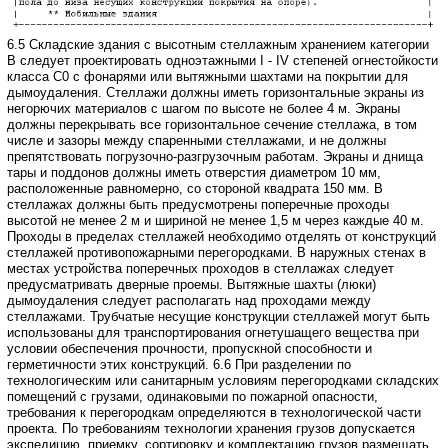
6.5 Складские здания с высотным стеллажным хранением категории
В следует
проектировать одноэтажными I - IV степеней огнестойкости
класса С0 с фонарями
или вытяжными шахтами на покрытии для
дымоудаления.
Стеллажи должны иметь горизонтальные экраны из
негорючих материалов с
шагом по высоте не более 4 м.
Экраны
должны перекрывать все горизонтальное сечение стеллажа, в том
числе и зазоры между спаренными стеллажами, и не должны
препятствовать погрузочно-разгрузочным
работам. Экраны и днища
тары и поддонов должны иметь отверстия диаметром 10
мм,
расположенные равномерно, со стороной квадрата 150 мм.
В
стеллажах должны быть предусмотрены поперечные проходы
высотой не менее
2 м и шириной не менее 1,5 м через каждые 40 м.
Проходы в пределах стеллажей
необходимо отделять от конструкций
стеллажей противопожарными перегородками.
В наружных стенах в
местах устройства поперечных проходов в стеллажах следует
предусматривать дверные проемы.
Вытяжные шахты (люки)
дымоудаления следует располагать над проходами
между
стеллажами.
Трубчатые несущие конструкции стеллажей могут быть
использованы для транспортирования
огнетушащего вещества при
условии обеспечения прочности, пропускной способности
и
герметичности этих конструкций.
6.6 При разделении по
технологическим или санитарным условиям перегородками
складских
помещений с грузами, одинаковыми по пожарной опасности,
требования
к перегородкам определяются в технологической части
проекта.
По требованиям технологии хранения грузов допускается
экспедицию, приемку,
сортировку и комплектацию грузов размещать