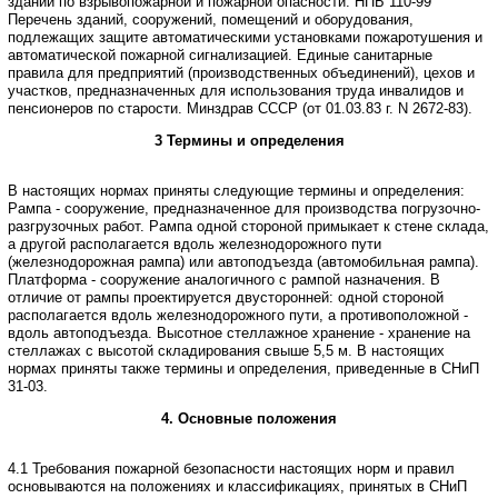
зданий по взрывопожарной
и пожарной опасности.
НПБ 110-99
Перечень зданий, сооружений, помещений и оборудования,
подлежащих
защите автоматическими установками пожаротушения и
автоматической пожарной
сигнализацией.
Единые санитарные
правила для предприятий (производственных объединений),
цехов и
участков, предназначенных для использования труда инвалидов и
пенсионеров
по старости. Минздрав СССР (от 01.03.83 г. N 2672-83).
3 Термины и определения
В настоящих нормах приняты следующие термины и определения:
Рампа - сооружение, предназначенное для производства погрузочно-
разгрузочных
работ. Рампа одной стороной примыкает к стене склада,
а другой располагается
вдоль железнодорожного пути
(железнодорожная рампа) или автоподъезда (автомобильная
рампа).
Платформа - сооружение аналогичного с рампой назначения. В
отличие от
рампы проектируется двусторонней: одной стороной
располагается вдоль железнодорожного
пути, а противоположной -
вдоль автоподъезда.
Высотное стеллажное хранение - хранение на
стеллажах с высотой складирования
свыше 5,5 м.
В настоящих
нормах приняты также термины и определения, приведенные в
СНиП
31-03.
4. Основные положения
4.1 Требования пожарной безопасности настоящих норм и правил
основываются
на положениях и классификациях, принятых в СНиП