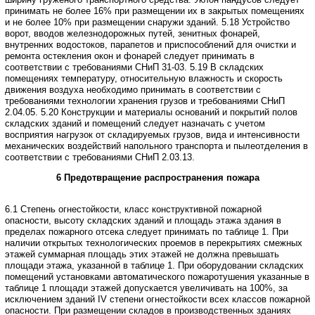
принимать не более 16% при размещении их
в закрытых помещениях
и не более 10% при размещении снаружи зданий.
5.18 Устройство
ворот, вводов железнодорожных путей, зенитных фонарей,
внутренних водостоков, парапетов и приспособлений для очистки и
ремонта остекления
окон и фонарей следует принимать в
соответствии с требованиями СНиП 31-03.
5.19 В складских
помещениях температуру, относительную влажность и скорость
движения воздуха необходимо принимать в соответствии с
требованиями технологии
хранения грузов и требованиями СНиП
2.04.05.
5.20 Конструкции и материалы оснований и покрытий полов
складских зданий
и помещений следует назначать с учетом
восприятия нагрузок от складируемых
грузов, вида и интенсивности
механических воздействий напольного транспорта
и пылеотделения в
соответствии с требованиями СНиП 2.03.13.
6 Предотвращение распространения пожара
6.1 Степень огнестойкости, класс конструктивной пожарной
опасности, высоту
складских зданий и площадь этажа здания в
пределах пожарного отсека следует
принимать по таблице 1.
При
наличии открытых технологических проемов в перекрытиях смежных
этажей
суммарная площадь этих этажей не должна превышать
площади этажа, указанной
в таблице 1.
При оборудовании складских
помещений установками автоматического пожаротушения
указанные в
таблице 1 площади этажей допускается увеличивать на 100%, за
исключением
зданий IV степени огнестойкости всех классов пожарной
опасности.
При размещении складов в производственных зданиях