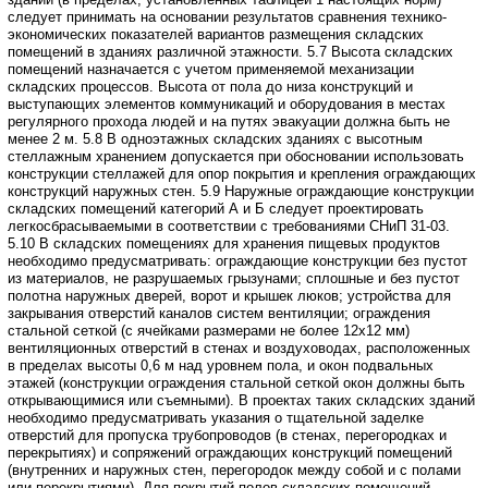
следует принимать на основании результатов сравнения технико-
экономических
показателей вариантов размещения складских
помещений в зданиях различной этажности.
5.7 Высота складских
помещений назначается с учетом применяемой механизации
складских процессов. Высота от пола до низа конструкций и
выступающих элементов
коммуникаций и оборудования в местах
регулярного прохода людей и на путях
эвакуации должна быть не
менее 2 м.
5.8 В одноэтажных складских зданиях с высотным
стеллажным хранением допускается
при обосновании использовать
конструкции стеллажей для опор покрытия и крепления
ограждающих
конструкций наружных стен.
5.9 Наружные ограждающие конструкции
складских помещений категорий А
и Б следует проектировать
легкосбрасываемыми в соответствии с требованиями
СНиП 31-03.
5.10 В складских помещениях для хранения пищевых продуктов
необходимо
предусматривать: ограждающие конструкции без пустот
из материалов, не разрушаемых
грызунами; сплошные и без пустот
полотна наружных дверей, ворот и крышек люков;
устройства для
закрывания отверстий каналов систем вентиляции; ограждения
стальной сеткой (с ячейками размерами не более 12х12 мм)
вентиляционных отверстий
в стенах и воздуховодах, расположенных
в пределах высоты 0,6 м над уровнем
пола, и окон подвальных
этажей (конструкции ограждения стальной сеткой окон
должны быть
открывающимися или съемными).
В проектах таких складских зданий
необходимо предусматривать указания
о тщательной заделке
отверстий для пропуска трубопроводов (в стенах, перегородках
и
перекрытиях) и сопряжений ограждающих конструкций помещений
(внутренних
и наружных стен, перегородок между собой и с полами
или перекрытиями).
Для покрытий полов складских помещений,