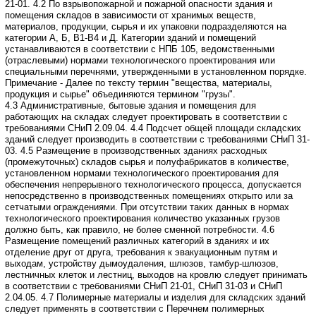
21-01.
4.2 По взрывопожарной и пожарной опасности здания и
помещения складов
в зависимости от хранимых веществ,
материалов, продукции, сырья и их упаковки
подразделяются на
категории А, Б, В1-В4 и Д.
Категории зданий и помещений
устанавливаются в соответствии с НПБ 105,
ведомственными
(отраслевыми) нормами технологического проектирования или
специальными
перечнями, утвержденными в установленном порядке.
Примечание - Далее по тексту термин "вещества, материалы,
продукция и
сырье" объединяются термином "грузы".
4.3 Административные, бытовые здания и помещения для
работающих на складах
следует проектировать в соответствии с
требованиями СНиП 2.09.04.
4.4 Подсчет общей площади складских
зданий следует производить в соответствии
с требованиями СНиП 31-
03.
4.5 Размещение в производственных зданиях расходных
(промежуточных) складов
сырья и полуфабрикатов в количестве,
установленном нормами технологического
проектирования для
обеспечения непрерывного технологического процесса, допускается
непосредственно в производственных помещениях открыто или за
сетчатыми ограждениями.
При отсутствии таких данных в нормах
технологического проектирования количество
указанных грузов
должно быть, как правило, не более сменной потребности.
4.6
Размещение помещений различных категорий в зданиях и их
отделение
друг от друга, требования к эвакуационным путям и
выходам, устройству дымоудаления,
шлюзов, тамбур-шлюзов,
лестничных клеток и лестниц, выходов на кровлю следует
принимать
в соответствии с требованиями СНиП 21-01, СНиП 31-03 и СНиП
2.04.05.
4.7 Полимерные материалы и изделия для складских зданий
следует применять
в соответствии с Перечнем полимерных