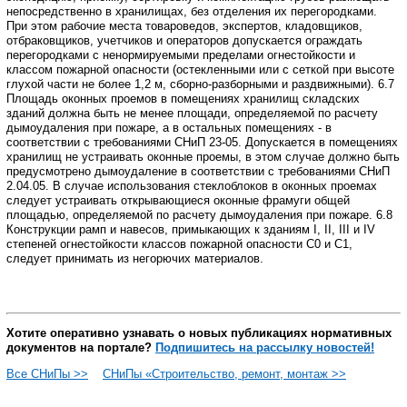
непосредственно в хранилищах, без
отделения их перегородками.
При этом рабочие места товароведов, экспертов,
кладовщиков,
отбраковщиков, учетчиков и операторов допускается ограждать
перегородками
с ненормируемыми пределами огнестойкости и
классом пожарной опасности (остекленными
или с сеткой при высоте
глухой части не более 1,2 м, сборно-разборными и раздвижными).
6.7
Площадь оконных проемов в помещениях хранилищ складских
зданий должна
быть не менее площади, определяемой по расчету
дымоудаления при пожаре, а
в остальных помещениях - в
соответствии с требованиями СНиП 23-05.
Допускается в помещениях
хранилищ не устраивать оконные проемы, в этом
случае должно быть
предусмотрено дымоудаление в соответствии с требованиями
СНиП
2.04.05.
В случае использования стеклоблоков в оконных проемах
следует устраивать
открывающиеся оконные фрамуги общей
площадью, определяемой по расчету дымоудаления
при пожаре.
6.8
Конструкции рамп и навесов, примыкающих к зданиям I, II, III и IV
степеней огнестойкости классов пожарной опасности С0 и С1,
следует принимать
из негорючих материалов.
Хотите оперативно узнавать о новых публикациях нормативных
документов на портале?
Подпишитесь на рассылку новостей!
Все СНиПы >>
СНиПы «Строительство, ремонт, монтаж >>