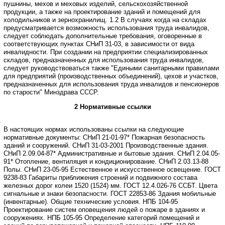
пушнины, мехов и меховых изделий, сельскохозяйственной
продукции, а также на проектирование зданий и помещений для
холодильников
и зернохранилищ.
1.2 В случаях когда на складах
предусматривается возможность использования
труда инвалидов,
следует соблюдать дополнительные требования, оговоренные
в
соответствующих пунктах СНиП 31-03, в зависимости от вида
инвалидности.
При создании на предприятии специализированных
складов, предназначенных
для использования труда инвалидов,
следует руководствоваться также "Едиными
санитарными правилами
для предприятий (производственных объединений), цехов
и участков,
предназначенных для использования труда инвалидов и пенсионеров
по старости" Минздрава СССР.
2 Нормативные ссылки
В настоящих нормах использованы ссылки на следующие
нормативные документы:
СНиП 21-01-97* Пожарная безопасность
зданий и сооружений.
СНиП 31-03-2001 Производственные здания.
СНиП 2.09.04-87* Административные и бытовые здания.
СНиП 2.04.05-
91* Отопление, вентиляция и кондиционирование.
СНиП 2.03.13-88
Полы.
СНиП 23-05-95 Естественное и искусственное освещение.
ГОСТ
9238-83 Габариты приближения строений и подвижного состава
железных
дорог колеи 1520 (1524) мм.
ГОСТ 12.4.026-76 ССБТ. Цвета
сигнальные и знаки безопасности.
ГОСТ 22853-86 Здания мобильные
(инвентарные). Общие технические условия.
НПБ 104-95
Проектирование систем оповещения людей о пожаре в зданиях
и
сооружениях.
НПБ 105-95 Определение категорий помещений и