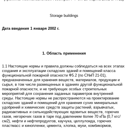
Storage buildings
Дата
введения
1
января
2002
г
.
1. Область применения
1.1 Настоящие нормы и правила должны соблюдаться на всех этапах
создания
и эксплуатации складских зданий и помещений класса
функциональной пожарной
опасности Ф5.2 (по СНиП 21-01),
предназначенных для хранения веществ, материалов,
продукции и
сырья, в том числе размещенных в зданиях другой функциональной
пожарной опасности, и не требующих особых строительных
мероприятий для сохранения
заданных параметров внутренней
среды.
Настоящие нормы не распространяются на проектирование
складских зданий
и помещений для хранения сухих минеральных
удобрений и химических средств
защиты растений, взрывчатых,
радиоактивных и сильнодействующих ядовитых веществ,
горючих
газов, негорючих газов в таре под давлением более 70 кПа (0,7 кгс/
см2),
нефти и нефтепродуктов, каучука, целлулоида, горючих
пластмасс и кинопленки,
цемента, хлопка, муки, комбикормов,