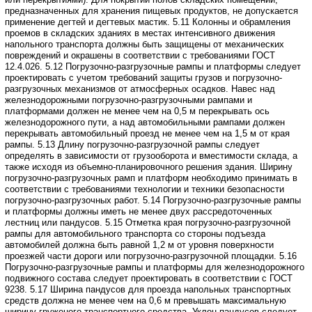
предназначенных для хранения
пищевых продуктов, не допускается
применение дегтей и дегтевых мастик.
5.11 Колонны и обрамления
проемов в складских зданиях в местах интенсивного
движения
напольного транспорта должны быть защищены от механических
повреждений
и окрашены в соответствии с требованиями ГОСТ
12.4.026.
5.12 Погрузочно-разгрузочные рампы и платформы следует
проектировать
с учетом требований защиты грузов и погрузочно-
разгрузочных механизмов от
атмосферных осадков.
Навес над
железнодорожными погрузочно-разгрузочными рампами и
платформами
должен не менее чем на 0,5 м перекрывать ось
железнодорожного пути, а над
автомобильными рампами должен
перекрывать автомобильный проезд не менее чем
на 1,5 м от края
рампы.
5.13 Длину погрузочно-разгрузочной рампы следует
определять в зависимости
от грузооборота и вместимости склада, а
также исходя из объемно-планировочного
решения здания.
Ширину
погрузочно-разгрузочных рамп и платформ необходимо принимать в
соответствии с требованиями технологии и техники безопасности
погрузочно-разгрузочных
работ.
5.14 Погрузочно-разгрузочные рампы
и платформы должны иметь не менее
двух рассредоточенных
лестниц или пандусов.
5.15 Отметка края погрузочно-разгрузочной
рампы для автомобильного транспорта
со стороны подъезда
автомобилей должна быть равной 1,2 м от уровня поверхности
проезжей части дороги или погрузочно-разгрузочной площадки.
5.16
Погрузочно-разгрузочные рампы и платформы для железнодорожного
подвижного
состава следует проектировать в соответствии с ГОСТ
9238.
5.17 Ширина пандусов для проезда напольных транспортных
средств должна
не менее чем на 0,6 м превышать максимальную
ширину груженого транспортного
средства. Уклон пандусов следует