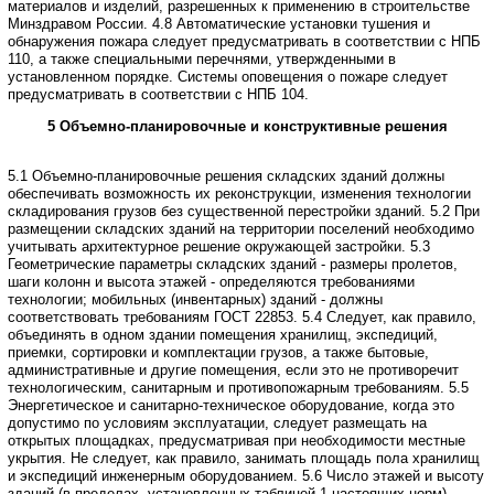
материалов и изделий, разрешенных к применению
в строительстве
Минздравом России.
4.8 Автоматические установки тушения и
обнаружения пожара следует предусматривать
в соответствии с НПБ
110, а также специальными перечнями, утвержденными в
установленном порядке.
Системы оповещения о пожаре следует
предусматривать в соответствии с
НПБ 104.
5 Объемно-планировочные и конструктивные решения
5.1 Объемно-планировочные решения складских зданий должны
обеспечивать
возможность их реконструкции, изменения технологии
складирования грузов без
существенной перестройки зданий.
5.2 При
размещении складских зданий на территории поселений необходимо
учитывать архитектурное решение окружающей застройки.
5.3
Геометрические параметры складских зданий - размеры пролетов,
шаги
колонн и высота этажей - определяются требованиями
технологии; мобильных (инвентарных)
зданий - должны
соответствовать требованиям ГОСТ 22853.
5.4 Следует, как правило,
объединять в одном здании помещения хранилищ,
экспедиций,
приемки, сортировки и комплектации грузов, а также бытовые,
административные
и другие помещения, если это не противоречит
технологическим, санитарным и
противопожарным требованиям.
5.5
Энергетическое и санитарно-техническое оборудование, когда это
допустимо
по условиям эксплуатации, следует размещать на
открытых площадках, предусматривая
при необходимости местные
укрытия. Не следует, как правило, занимать площадь
пола хранилищ
и экспедиций инженерным оборудованием.
5.6 Число этажей и высоту
зданий (в пределах, установленных таблицей
1 настоящих норм)