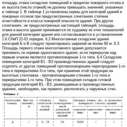
площадь этажа складских
помещений в пределах пожарного отсека и
их высота (число этажей) не должны
превышать значений, указанных
в таблице 1.
В таблице 1 установлены нормы для категорий зданий и
пожарных отсеков
при предусмотренных сочетаниях степени
огнестойкости и класса пожарной опасности
здания. При других
сочетаниях, не предусмотренных настоящей таблицей, площадь
этажа и высота здания принимаются по худшему из этих показателей
для данной
категории здания или согласовываются в установленном
1.6 СНиП 21-01 порядке.
6.2 Многоэтажные складские здания
категорий Б и В следует проектировать
шириной не более 60 м.
6.3
Площадь первого этажа многоэтажного здания допускается
принимать
по нормам одноэтажного здания, если перекрытие над
первым этажом является
противопожарным 1-го типа.
6.4 Складские
помещения категорий В1 - В3 производственных зданий следует
отделять от других помещений противопожарными перегородками 1-го
типа и перекрытиями
3-го типа, при хранении этой продукции на
высотных стеллажах - противопожарными
стенами 1-го типа и
перекрытиями 1-го типа. При этом помещения складов готовой
продукции категорий В1 - ВЗ, размещаемые в производственных
зданиях, необходимо,
как правило, располагать у наружных стен.