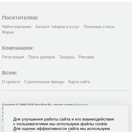
Посетителям:
Найти компанию
Каталог товаров и услуг
Полезные статьи
Форум
Компаниям:
Регистрация
Поиск дилеров
Тендеры
Реклама
Всем:
О проекте
Строительные бренды
Карта сайта
Copyright © 1999-2026 ВашДом.Ру - проект группы «
Текарт
»
По вопросам связанным с работой портала вы можете связаться с нашей
службой
поддержки
или оставить
заявку на рекламу
.
Политика в отношении обработки персональных данных
Для улучшения работы сайта и его взаимодействия
Пользовательское соглашение
с пользователями мы используем файлы cookie.
Для оценки эффективности сайта мы используем