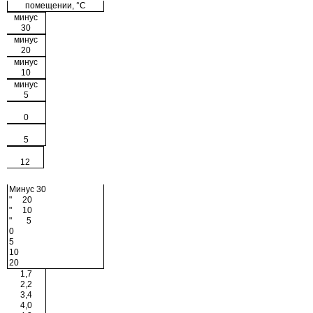
помещении, °С
минус
30
минус
20
минус
10
минус
5
0
5
12
Минус 30
" 20
" 10
" 5
0
5
10
20
1,7
2,2
3,4
4,0