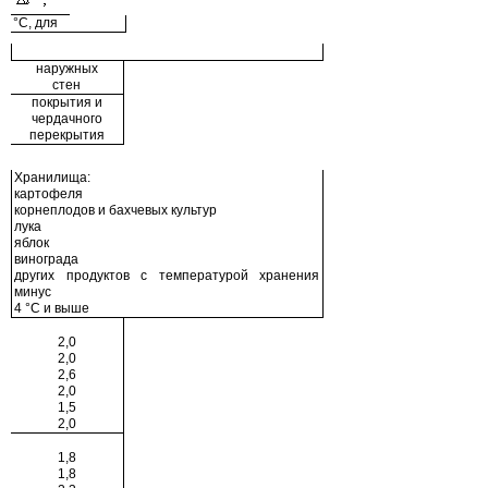
°С, для
наружных
стен
покрытия и
чердачного
перекрытия
Хранилища:
картофеля
корнеплодов и бахчевых культур
лука
яблок
винограда
других продуктов с температурой хранения
минус
4 °С и выше
2,0
2,0
2,6
2,0
1,5
2,0
1,8
1,8