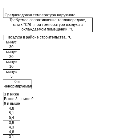
Среднегодовая температура наружного
Требуемое сопротивление теплопередаче,
кв.м х °С/Вт, при температуре воздуха в
охлаждаемом помещении, °С
воздуха в районе строительства, °С
минус
30
минус
20
минус
10
минус
5
0 и
ненормируемая
3 и ниже
Выше 3 - ниже 9
9 и выше
4,8
5,1
5,4
3,9
4,3
4,8
3,1