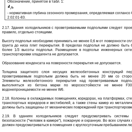
Обозначение, принятое в табл. 1:
- нормативная глубина сезонного промерзания, определяемая соглансо
2.02.01-83.
2.17. Здания холодильников с проветриваемыми подпольями следует проек
правило, отдельно стоящими.
Высоту подполья необходимо принимать не менее 0,6 м от поверхности сп
грунта до низа плит перекрытия. В пределах подполья не должно быть 
более 1/3 высоты подполья. Размещение в подполье инженерных сете
транспортировки хладагента не допускается.
Образование конденсата на поверхности перекрытия не допускается.
Толщина защитного слоя несущих железобетонных конструкций пе
проветриваемым подпольем должна быть не менее 20 мм со сторо
Элементы железобетонного перекрытия над проветриваемым подп
выполняться из бетона марки по морозостойкости не менее F30
водонепроницаемости не менее W6.
2.18. Колонны в охлаждаемых помещениях, коридорах, на платформах, ст
транспортных коридоров и вестибюлей, а также стены камер из металлич
должны быть защищены от механических повреждений при транспортировке
2.19. В зданиях холодильников следует предусматривать системы с
безопасности ("человек в камере"), пожарную и охранную. Во всех случаях
должен предусматриваться в помещения с круглосуточным пребыванием лю