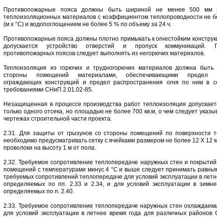
Противопожарные пояса должны быть шириной не менее 500 мм и
теплоизоляционных материалов с коэффициентом теплопроводности не бо
(м х °С) и водопоглощением не более 5 % по объему за 24 ч.
Противопожарные пояса должны плотно примыкать к огнестойким конструкц
допускается устройство отверстий и пропуск коммуникаций. П
противопожарных поясов следует выполнять из негорючих материалов.
Теплоизоляция из горючих и трудногорючих материалов должна быть
стороны помещений материалами, обеспечивающими предел ог
ограждающих конструкций и предел распространения огня по ним в с
требованиями СНиП 2.01.02-85.
Незащищенная в процессе производства работ теплоизоляция допускает
только одного отсека, но площадью не более 700 кв.м, о чем следует указы
чертежах строительной части проекта.
2.31. Для защиты от грызунов со стороны помещений по поверхности 
необходимо предусматривать сетку с ячейками размером не более 12 Х 12 
проволоки на высоту 1 м от пола.
2.32. Требуемое сопротивление теплопередаче наружных стен и покрыти
помещений с температурами минус 4 °С и выше следует принимать равны
требуемых сопротивлений теплопередаче для условий эксплуатации в летн
определяемых по пп. 2.33 и 2.34, и для условий эксплуатации в зимне
определяемых по п. 2.40.
2.33. Требуемое сопротивление теплопередаче наружных стен охлаждае
для условий эксплуатации в летнее время года для различных районов