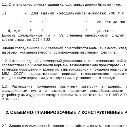
1.1. Степень огнестойкости зданий холодильников должна быть не ниже:
II - для зданий холодильников емкостью 700 т и 
III - " " " " св. 250 до 700 т
IIIб,IV,V - " " " " до 250 т.
Емкость холодильников IIIа и IVa степеней огнестойкости следует
соответствии с пп. 2.21 и 2.22.
Здания холодильников III-V степеней огнестойкости большей емкости сле
на отсеки указанной емкости противопожарными стенами 1-го типа.
1.2. Категории зданий и помещений устанавливаются в технологической ч
соответствии с общесоюзными нормами технологического проектирования
категорий помещений и зданий по взрывопожарной и пожарной опасности
МВД СССР), ведомственными нормами технологического проекти
специальными перечнями, утвержденными в установленном порядке.
1.3. Размещение помещений различных категорий в зданиях, т
эвакуационным путям и выходам, наружным легкосбрасываемым к
устройству дымоудаления следует принимать в соответствии со СНиП 2.09
2.04.05-86.
2. ОБЪЕМНО-ПЛАНИРОВОЧНЫЕ И КОНСТРУКТИВНЫЕ 
2.1. Здания холодильников II степени огнестойкости допускается проекти