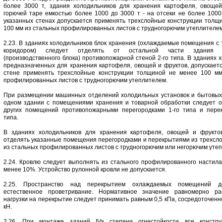
более 3000 т, здания холодильников для хранения картофеля, овоще
горючей таре емкостью более 1000 до 3000 т - на отсеки не более 1000 
указанных стенах допускается применять трехслойные конструкции толщ
100 мм из стальных профилированных листов с трудногорючим утеплителем
2.23. В зданиях холодильников блок хранения (охлаждаемые помещения с
коридором) следует отделять от остальной части здания х
(производственного блока) противопожарной стеной 2-го типа. В зданиях 
предназначенных для хранения картофеля, овощей и фруктов, допускаетс
стене применять трехслойные конструкции толщиной не менее 100 мм
профилированных листов с трудногорючим утеплителем.
При размещении машинных отделений холодильных установок и бытовы
одном здании с помещениями хранения и товарной обработки следует о
других помещений противопожарными перегородками 1-го типа и пере
типа.
В зданиях холодильников для хранения картофеля, овощей и фруктов
отделять указанные помещения перегородками и перекрытиями из трехсл
из стальных профилированных листов с трудногорючим или негорючим уте
2.24. Кровлю следует выполнять из стального профилированного настила
менее 10%. Устройство рулонной кровли не допускается.
2.25. Пространство над перекрытием охлаждаемых помещений д
естественное проветривание. Нормативное значение равномерно ра
нагрузки на перекрытие следует принимать равным 0,5 кПа, сосредоточенно
кН.
2.26. При монтаже зданий IVa степени огнестойкости все констру