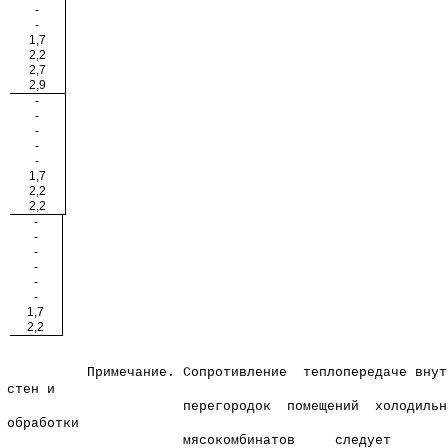
-
-
1,7
2,2
2,7
2,9
-
-
-
-
-
1,7
2,2
2,2
-
-
-
-
-
-
1,7
2,2
Примечание. Сопротивление теплопередаче внутр
стен и
перегородок помещений холодильн
обработки
мясокомбинатов следует