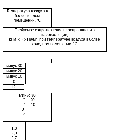
Температура воздуха в
более теплом
помещении, °С
Требуемое сопротивление паропроницанию
пароизоляции,
кв.м х ч х Па/мг, при температуре воздуха в более
холодном помещении, °С
минус 30
минус 20
минус 10
0
12
Минус 30
" 20
" 10
0
12
-
1,3
2,0
2,7