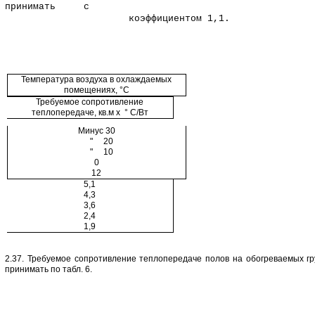
принимать с
коэффициентом 1,1.
Температура воздуха в охлаждаемых
помещениях, °С
Требуемое сопротивление
теплопередаче, кв.м х ° С/Вт
Минус 30
" 20
" 10
0
12
5,1
4,3
3,6
2,4
1,9
2.37. Требуемое сопротивление теплопередаче полов на обогреваемых гр
принимать по табл. 6.