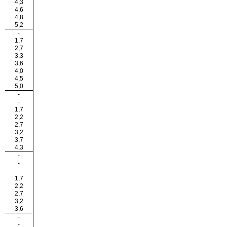
4,3
4,6
4,8
5,2
-
1,7
2,7
3,3
3,6
4,0
4,5
5,0
-
-
1,7
2,2
2,7
3,2
3,7
4,3
-
-
-
1,7
2,2
2,7
3,2
3,6
-
-