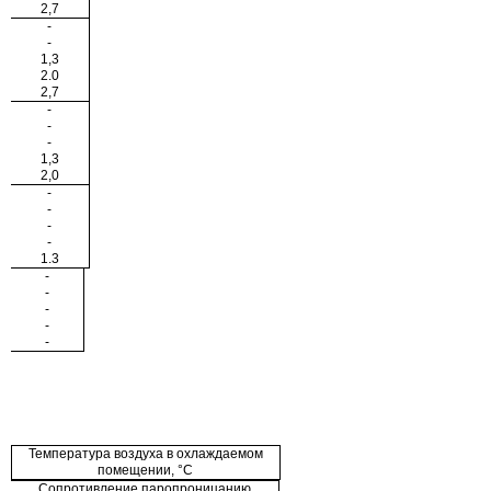
2,7
-
-
1,3
2.0
2,7
-
-
-
1,3
2,0
-
-
-
-
1.3
-
-
-
-
-
Таблица 
Температура воздуха в охлаждаемом
помещении, °С
Сопротивление паропроницанию