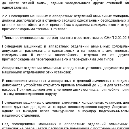
до шести этажей включ., здания холодильников других степеней огн
одноэтажными.
2.2. Помещения машинных и аппаратных отделений аммиачных холодиль
должны .располагаться в отдельно стоящих одноэтажных бесподвальных зда
степени огнестойкости или пристройках к зданиям холодильников и отде
противопожарными стенами 1-го типа*.
___________________________
* Типы противопожарных преград приняты в соответствии со СНиП 2.01.02-
Помещения машинных и аппаратных отделений аммиачных холодильн
допускается располагать в одноэтажных и на первом этаже многоэт
холодильников II степени огнестойкости, отделяя их от други
противопожарными перегородками 1-го и перекрытиями 3-го типов.
Аппаратные отделения аммиачных холодильных установок допускается ра
машинными отделениями этих установок.
В помещениях машинных и аппаратных отделений аммиачных холодильн
допускается устройство открытого приямка глубиной до 2,5 м для установ
насосов. Приямок должен иметь не менее двух лестниц, а при глубине при
- выход непосредственно наружу.
Помещения машинных отделений аммиачных холодильных установок дол
менее двух выходов, один из которых непосредственно наружу. Допускает
одного из выходов через тамбур-шлюз в коридор подсобно-бытов
машинного отделения.
Над помещениями машинных и аппаратных отделений аммиачных 
установок не разрешается располагать помещения с постоянными рабочи