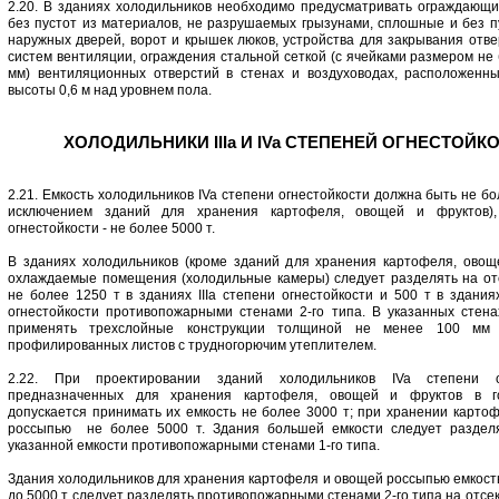
2.20. В зданиях холодильников необходимо предусматривать ограждающи
без пустот из материалов, не разрушаемых грызунами, сплошные и без п
наружных дверей, ворот и крышек люков, устройства для закрывания отве
систем вентиляции, ограждения стальной сеткой (с ячейками размером не
мм) вентиляционных отверстий в стенах и воздуховодах, расположенн
высоты 0,6 м над уровнем пола.
ХОЛОДИЛЬНИКИ IIIa И IVa СТЕПЕНЕЙ ОГНЕСТОЙК
2.21. Емкость холодильников IVa степени огнестойкости должна быть не бо
исключением зданий для хранения картофеля, овощей и фруктов), 
огнестойкости - не более 5000 т.
В зданиях холодильников (кроме зданий для хранения картофеля, овощ
охлаждаемые помещения (холодильные камеры) следует разделять на от
не более 1250 т в зданиях IIIа степени огнестойкости и 500 т в здания
огнестойкости противопожарными стенами 2-го типа. В указанных стена
применять трехслойные конструкции толщиной не менее 100 мм 
профилированных листов с трудногорючим утеплителем.
2.22. При проектировании зданий холодильников IVa степени ог
предназначенных для хранения картофеля, овощей и фруктов в г
допускается принимать их емкость не более 3000 т; при хранении карто
россыпью не более 5000 т. Здания большей емкости следует разделя
указанной емкости противопожарными стенами 1-го типа.
Здания холодильников для хранения картофеля и овощей россыпью емкост
до 5000 т следует разделять противопожарными стенами 2-го типа на отсе