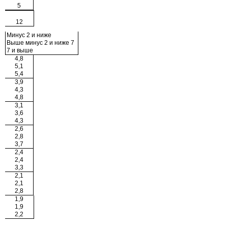
5
12
Минус 2 и ниже
Выше минус 2 и ниже 7
7 и выше
4,8
5,1
5,4
3,9
4,3
4,8
3,1
3,6
4,3
2,6
2,8
3,7
2,4
2,4
3,3
2,1
2,1
2,8
1,9
1,9
2,2