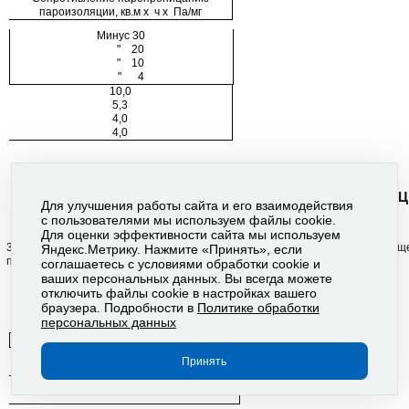
пароизоляции, кв.м х ч х Па/мг
Минус 30
" 20
" 10
" 4
10,0
5,3
4,0
4,0
3. ТЕПЛОСНАБЖЕНИЕ, ОТОПЛЕНИЕ И ВЕНТИЛЯ
Для улучшения работы сайта и его взаимодействия
с пользователями мы используем файлы cookie.
Для оценки эффективности сайта мы используем
3.1. Расчетную температуру воздуха и кратность воздухообмена в помещ
Яндекс.Метрику. Нажмите «Принять», если
принимать по табл. 12.
соглашаетесь с условиями обработки cookie и
ваших персональных данных. Вы всегда можете
отключить файлы cookie в настройках вашего
браузера. Подробности в
Политике обработки
персональных данных
Помещение
Расчетная
Принять
температура
Кратность воздухообмена