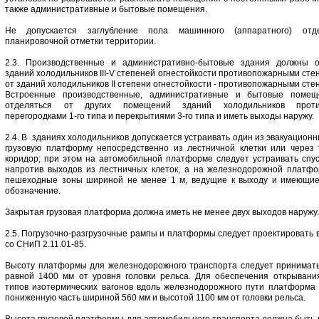
также административные и бытовые помещения.
Не допускается заглубление пола машинного (аппаратного) отд
планировочной отметки территории.
2.3. Производственные и административно-бытовые здания должны о
зданий холодильников III-V степеней огнестойкости противопожарными стен
от зданий холодильников II степени огнестойкости - противопожарными стен
Встроенные производственные, административные и бытовые поме
отделяться от других помещений зданий холодильников проти
перегородками 1-го типа и перекрытиями 3-го типа и иметь выходы наружу.
2.4. В зданиях холодильников допускается устраивать один из эвакуацион
грузовую платформу непосредственно из лестничной клетки или через
коридор; при этом на автомобильной платформе следует устраивать спус
напротив выходов из лестничных клеток, а на железнодорожной платф
пешеходные зоны шириной не менее 1 м, ведущие к выходу и имеющие
обозначение.
Закрытая грузовая платформа должна иметь не менее двух выходов наружу.
2.5. Погрузочно-разгрузочные рампы и платформы следует проектировать 
со СНиП 2.11.01-85.
Высоту платформы для железнодорожного транспорта следует принимать,
равной 1400 мм от уровня головки рельса. Для обеспечения открывани
типов изотермических вагонов вдоль железнодорожного пути платформа
пониженную часть шириной 560 мм и высотой 1100 мм от головки рельса.