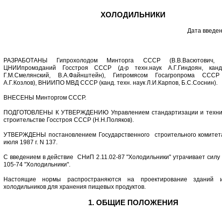
ХОЛОДИЛЬНИКИ
Дата введен
РАЗРАБОТАНЫ Гипрохолодом Минторга СССР (В.В.Васютович, Г.А
ЦНИИпромзданий Госстроя СССР (д-р техн.наук А.Г.Гиндоян, канд
Г.М.Смелянский, В.А.Файнштейн), Гипромясом Госагропрома СССР 
А.Г.Козлов), ВНИИПО МВД СССР (канд. техн. наук Л.И.Карпов, Б.С.Соснин).
ВНЕСЕНЫ Минторгом СССР.
ПОДГОТОВЛЕНЫ К УТВЕРЖДЕНИЮ Управлением стандартизации и технич
строительстве Госстроя СССР (Н.Н.Поляков).
УТВЕРЖДЕНЫ постановлением Государственного строительного комитет
июля 1987 г. N 137.
С введением в действие СНиП 2.11.02-87 "Холодильники" утрачивает силу 
105-74 "Холодильники".
Настоящие нормы распространяются на проектирование зданий 
холодильников для хранения пищевых продуктов.
1. ОБЩИЕ ПОЛОЖЕНИЯ