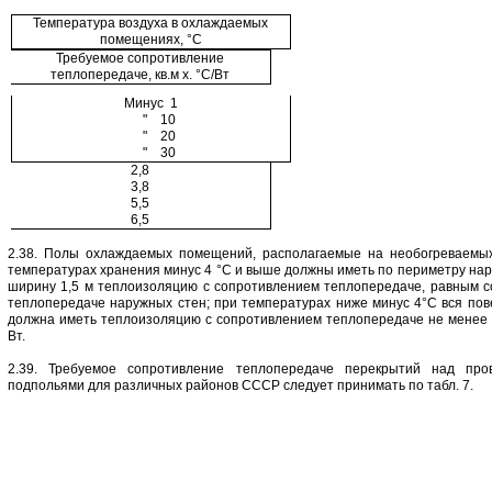
Температура воздуха в охлаждаемых
помещениях, °С
Требуемое сопротивление
теплопередаче, кв.м х. °С/Вт
Минус 1
" 10
" 20
" 30
2,8
3,8
5,5
6,5
2.38. Полы охлаждаемых помещений, располагаемые на необогреваемых
температурах хранения минус 4 °С и выше должны иметь по периметру нар
ширину 1,5 м теплоизоляцию с сопротивлением теплопередаче, равным 
теплопередаче наружных стен; при температурах ниже минус 4°С вся пов
должна иметь теплоизоляцию с сопротивлением теплопередаче не менее 2,
Вт.
2.39. Требуемое сопротивление теплопередаче перекрытий над про
подпольями для различных районов СССР следует принимать по табл. 7.