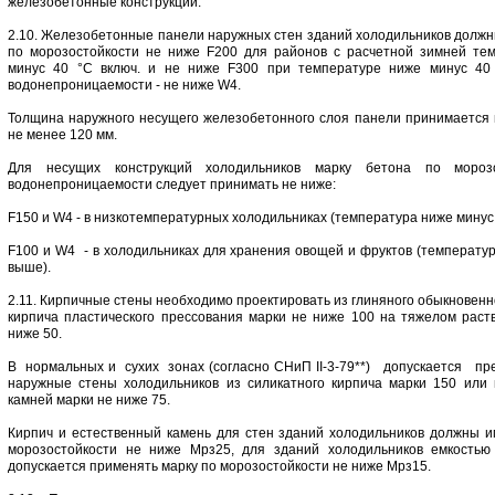
железобетонные конструкции.
2.10. Железобетонные панели наружных стен зданий холодильников должн
по морозостойкости не ниже F200 для районов с расчетной зимней те
минус 40 °С включ. и не ниже F300 при температуре ниже минус 40 
водонепроницаемости - не нижe W4.
Толщина наружного несущего железобетонного слоя панели принимается п
не менее 120 мм.
Для несущих конструкций холодильников марку бетона по мороз
водонепроницаемости следует принимать не ниже:
F150 и W4 - в низкотемпературных холодильниках (температура ниже минус 
F100 и W4 - в холодильниках для хранения овощей и фруктов (температур
выше).
2.11. Кирпичные стены необходимо проектировать из глиняного обыкновен
кирпича пластического прессования марки не ниже 100 на тяжелом раст
ниже 50.
В нормальных и сухих зонах (согласно СНиП II-3-79**) допускается пр
наружные стены холодильников из силикатного кирпича марки 150 или
камней марки не ниже 75.
Кирпич и естественный камень для стен зданий холодильников должны и
морозостойкости не ниже Мрз25, для зданий холодильников емкостью
допускается применять марку по морозостойкости не ниже Мрз15.