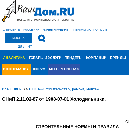
О ПРОЕКТЕ
РАССЫЛКИ
ЛИЧНЫЙ КАБИНЕТ
РЕКЛАМА НА ПОРТАЛЕ
МОСКВА
Да
/
Нет
АНАЛИТИКА
ТОВАРЫ И УСЛУГИ
ТЕНДЕРЫ
КОМПАНИИ
БРЕНДЫ
ИНФОРМАЦИЯ
ФОРУМ
МЫ В РЕГИОНАХ
Все СНиПы
>>
СНиПы«Строительство, ремонт, монтаж»
СНиП 2.11.02-87 от 1988-07-01 Холодильники.
СН
СТРОИТЕЛЬНЫЕ НОРМЫ И ПРАВИЛА