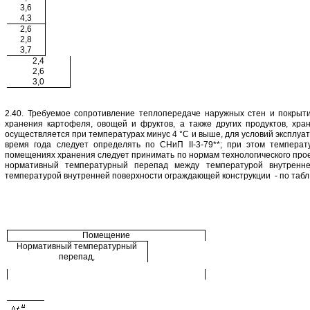
3,6
4,3
2,6
2,8
3,7
2,4
2,6
3,0
2.40. Требуемое сопротивление теплопередаче наружных стен и покры
хранения картофеля, овощей и фруктов, а также других продуктов, хра
осуществляется при температурах минус 4 °С и выше, для условий эксплуа
время года следует определять по СНиП II-3-79**; при этом температ
помещениях хранения следует принимать по нормам технологического прое
нормативный температурный перепад между температурой внутренне
температурой внутренней поверхности ограждающей конструкции - по табл.
Помещение
Нормативный температурный
перепад,