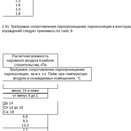
2,3
1,8
1,4
1,8
2.41. Требуемые сопротивления паропроницанию пароизоляции в конструк
ограждений следует принимать по табл. 9.
Расчетная влажность
наружного воздуха в районе
строительства, гПа
Требуемое сопротивление паропроницанию
пароизоляции, кв.м х ч х Па/мг, при температуре
воздуха в охлаждаемых помещениях, °С
минус 10 и ниже
от минус 9 до 1
До 14
От 14 до 18
Св. 18
6,6
9,3
13,3
2,7