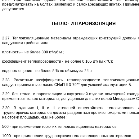
предусматривать на болтах, заклепках и самонарезающих винтах. Примене
допускается.
ТЕПЛО- И ПАРОИЗОЛЯЦИЯ
2.27. Теплоизоляционные материалы ограждающих конструкций должны 
следующим требованиям:
плотность - не более 300 кг/куб.м ;
коэффициент теплопроводности - не более 0,105 Вт/ (м х °С);
водопоглощение - не более 5 % по объему за 24 ч.
2.28. Расчетные коэффициенты теплопроводности теплоизоляционны
следует принимать согласно СНиП II-3-79** для условий эксплуатации Б.
2.29. Для тепло- и пароизоляции и внутренней отделки помещений холоди
применяться только материалы, допущенные для этих целей Минздравом 
2.30. В зданиях I, II и III степеней огнестойкости теплоизоляция
трудногорючих материалов должна разделяться противопожарными пояса
на отсеки площадью, кв.м, не более:
500 - при применении горючих теплоизоляционных материалов;
1000 - при применении трудногорючих теплоизоляционных материалов.