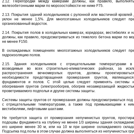
2.12. Перегородки между камерами должны, как правило, выполнят
железобетонными марки по морозостойкости не ниже F75.
2.13. Покрытия зданий холодильников с рулонной или мастичной кровлей
уклон не менее 1,5%. Для многоэтажных холодильников следует пре
организованный водосток.
2.14. Покрытия полов в холодильных камерах, коридорах, вестибюлях и 
должны, как правило, предусматриваться из тяжелого бетона марки по мо
не менее F150.
В охлаждаемых помещениях многоэтажных холодильников следует пре
гидроизоляцию полов.
2.15. Здания холодильников с отрицательными температурами в
возводимые во всех строительно-климатических районах, за иск
распространения вечномерзлых грунтов, должны проектировать
необходимости предотвращения промерзания грунтов, являющихс
фундаментов и полов. С этой целью следует применять системы ис
обогревания грунтов (электрообогрев, обогрев незамерзающей жидкостью
проветриваемого подполья и другие системы защиты.
Системы защиты грунтов от промерзания должны предусматриваться по
с отрицательными температурами, а также под примыкающими к ним
вестибюлями, лифтовыми шахтами.
Не требуется защита от промерзания непучинистых грунтов, простир
подошвы фундамента на глубину не менее 1/3 ширины здания охлаждаемо
его ширине менее 30 м, или на 10 м при ширине охлаждаемого склад
Подсыпка под полы в этом случае должна выполняться из непучинистых гру