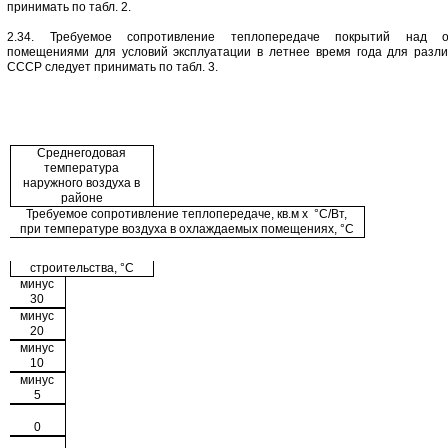
принимать по табл. 2.
2.34. Требуемое сопротивление теплопередаче покрытий над о
помещениями для условий эксплуатации в летнее время года для разл
СССР следует принимать по табл. 3.
Среднегодовая
температура
наружного воздуха в
районе
Требуемое сопротивление теплопередаче, кв.м х °С/Вт,
при температуре воздуха в охлаждаемых помещениях, °С
строительства, °С
минус
30
минус
20
минус
10
минус
5
0