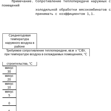
Примечание. Сопротивление теплопередаче наружных с
помещений
холодильной обработки мясокомбинатов сл
принимать с коэффициентом 1,1.
Среднегодовая
температура
наружного воздуха в
районе
Требуемое сопротивление теплопередаче, кв.м х °С/Вт,
при температуре воздуха в охлаждаемых помещениях, °С
строительства, °С
минус
30
минус
20
минус
10
минус
5
0