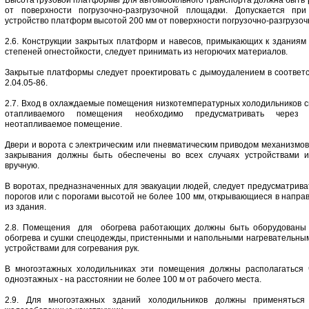
Высота грузовой платформы для автомобильного транспорта должна быть 
от поверхности погрузочно-разгрузочной площадки. Допускается при
устройство платформ высотой 200 мм от поверхности погрузочно-разгрузо
2.6. Конструкции закрытых платформ и навесов, примыкающих к зданиям II, I
степеней огнестойкости, следует принимать из негорючих материалов.
Закрытые платформы следует проектировать с дымоудалением в соответ
2.04.05-86.
2.7. Вход в охлаждаемые помещения низкотемпературных холодильников с
отапливаемого помещения необходимо предусматривать через
неотапливаемое помещение.
Двери и ворота с электрическим или пневматическим приводом механизмов
закрывания должны быть обеспечены во всех случаях устройствами и
вручную.
В воротах, предназначенных для эвакуации людей, следует предусматрива
порогов или с порогами высотой не более 100 мм, открывающиеся в напра
из здания.
2.8. Помещения для обогрева работающих должны быть оборудованы
обогрева и сушки спецодежды, пристенными и напольными нагревательны
устройствами для согревания рук.
В многоэтажных холодильниках эти помещения должны располагаться 
одноэтажных - на расстоянии не более 100 м от рабочего места.
2.9. Для многоэтажных зданий холодильников должны применяться