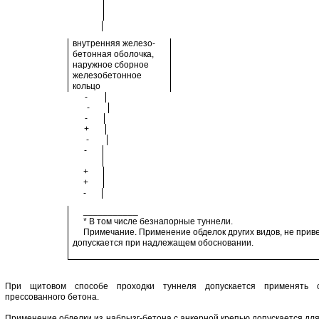
внутренняя железо-
бетонная оболочка,
наружное сборное
железобетонное
кольцо
-
-
-
+
-
-
+
+
-
___________
* В том числе безнапорные туннели.
Примечание. Применение обделок других видов, не приве
допускается при надлежащем обосновании.
При щитовом способе проходки туннеля допускается применять о
прессованного бетона.
Применение обделки из набрызг-бетона с анкерной крепью допускается для