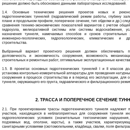
решение должно быть обосновано данными лабораторных исследований.
1.4. Основные технические решения проектов новых и реконс
гидротехнических туннелей (гидравлический режим работы, глубину за
плане и продольном профиле, поперечное сечение, тип обделки и др.) сле
сравнения технико-экономических показателей вариантов с учетом обще
гидроузла, мелиоративной системы или системы водоснабжения, усл
назначения туннеля, намечаемых способов и сроков строительных р
инженерно-геологических, гидрогеологических, климатических и 
строительства.
Выбранный вариант проектного решения должен обеспечивать про
долговечность и экономичность сооружения, возможность механизац
строительных и ремонтных работ, оптимальные эксплуатационные качества
1.5. В проектах основных гидротехнических туннелей I и II классов д
установка контрольно-измерительной аппаратуры для проведения натурны
сооружения в процессе строительства и в период его эксплуатации, для 
туннеля, окружающего его грунта, гидравлического и фильтрационного режи
2. ТРАССА И ПОПЕРЕЧНОЕ СЕЧЕНИЕ ТУН
2.1. При проектировании трассы гидротехнического туннеля надлежит 
участков, находящихся в неблагоприятных для сооружения туннеля инж
гидрогеологических условиях (значительные тектонические нарушения,
подземных вод, оползни, карсты), а также участков, характеризую
санитарными условиями (скотомогильники, кладбища, свалки, поля фильтра