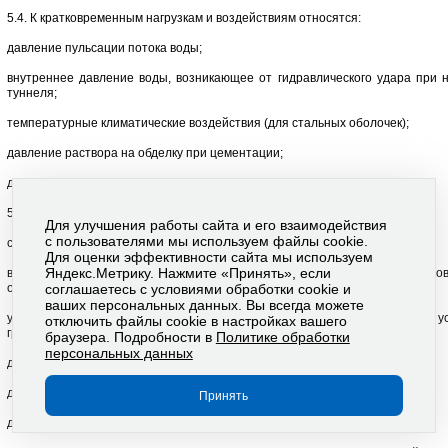
5.4. К кратковременным нагрузкам и воздействиям относятся:
давление пульсации потока воды;
внутреннее давление воды, возникающее от гидравлического удара при 
туннеля;
температурные климатические воздействия (для стальных оболочек);
давление раствора на обделку при цементации;
давление от механизмов при производстве работ.
5.5. К особым нагрузкам и воздействиям относятся:
Для улучшения работы сайта и его взаимодействия
с пользователями мы используем файлы cookie.
сейсмические и взрывные воздействия;
Для оценки эффективности сайта мы используем
Яндекс.Метрику. Нажмите «Принять», если
внутреннее давление воды в туннеле при форсированном подпорном уро
от действия гидравлического удара при полном сбросе нагрузки;
соглашаетесь с условиями обработки cookie и
ваших персональных данных. Вы всегда можете
усилия, возникающие вследствие изменения температуры, набухания и ус
отключить файлы cookie в настройках вашего
грунтов;
браузера. Подробности в
Политике обработки
персональных данных
давление раствора на стальную оболочку при цементации;
давление на стальную оболочку от свежеуложенного бетона;
Принять
давление гидравлического испытания (для стальных оболочек).