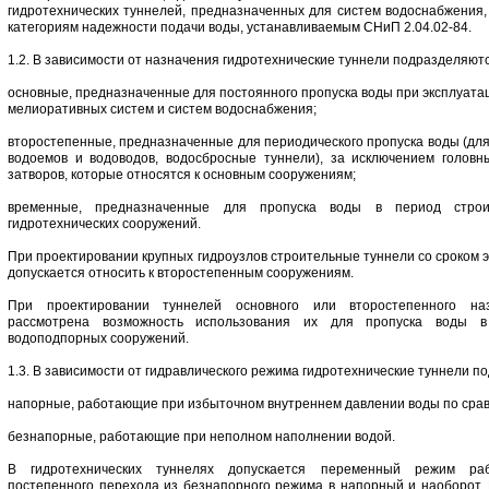
гидротехнических туннелей, предназначенных для систем водоснабжения,
категориям надежности подачи воды, устанавливаемым СНиП 2.04.02-84.
1.2. В зависимости от назначения гидротехнические туннели подразделяютс
основные, предназначенные для постоянного пропуска воды при эксплуата
мелиоративных систем и систем водоснабжения;
второстепенные, предназначенные для периодического пропуска воды (дл
водоемов и водоводов, водосбросные туннели), за исключением головн
затворов, которые относятся к основным сооружениям;
временные, предназначенные для пропуска воды в период строи
гидротехнических сооружений.
При проектировании крупных гидроузлов строительные туннели со сроком 
допускается относить к второстепенным сооружениям.
При проектировании туннелей основного или второстепенного на
рассмотрена возможность использования их для пропуска воды в
водоподпорных сооружений.
1.3. В зависимости от гидравлического режима гидротехнические туннели п
напорные, работающие при избыточном внутреннем давлении воды по сра
безнапорные, работающие при неполном наполнении водой.
В гидротехнических туннелях допускается переменный режим ра
постепенного перехода из безнапорного режима в напорный и наоборот. 