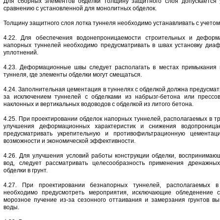
Для сборных элементов обделки толщину защитного слоя допускается
сравнению с установленной для монолитных обделок.
Толщину защитного слоя лотка туннеля необходимо устанавливать с учетом
4.22. Для обеспечения водонепроницаемости строительных и деформ
напорных туннелей необходимо предусматривать в швах установку диаф
уплотнений.
4.23. Деформационные швы следует располагать в местах примыкания к
туннеля, где элементы обделки могут смещаться.
4.24. Заполнительная цементация в туннелях с обделкой должна предусматр
за исключением туннелей с обделками из набрызг-бетона или прессов
наклонных и вертикальных водоводов с обделкой из литого бетона.
4.25. При проектировании обделок напорных туннелей, располагаемых в т
улучшения деформационных характеристик и снижения водопроницае
предусматривать укрепительную и противофильтрационную цементац
возможности и экономической эффективности.
4.26. Для улучшения условий работы конструкции обделки, воспринима
вод, следует рассматривать целесообразность применения дренажных
обделки в грунт.
4.27. При проектировании безнапорных туннелей, располагаемых в 
необходимо предусмотреть мероприятия, исключающие обледенение с
морозное пучение из-за сезонного оттаивания и замерзания грунтов в
воды.