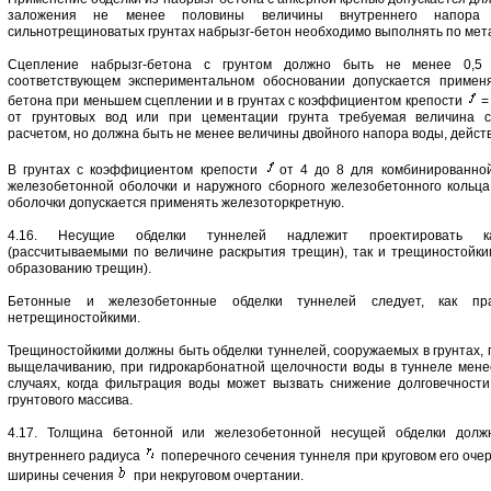
заложения не менее половины величины внутреннего напора
сильнотрещиноватых грунтах набрызг-бетон необходимо выполнять по мета
Сцепление набрызг-бетона с грунтом должно быть не менее 0,5 
соответствующем экспериментальном обосновании допускается применя
бетона при меньшем сцеплении и в грунтах с коэффициентом крепости
=
от грунтовых вод или при цементации грунта требуемая величина с
расчетом, но должна быть не менее величины двойного напора воды, дейст
В грунтах с коэффициентом крепости
от 4 до 8 для комбинированно
железобетонной оболочки и наружного сборного железобетонного кольц
оболочки допускается применять железоторкретную.
4.16. Несущие обделки туннелей надлежит проектировать ка
(рассчитываемыми по величине раскрытия трещин), так и трещиностойк
образованию трещин).
Бетонные и железобетонные обделки туннелей следует, как прав
нетрещиностойкими.
Трещиностойкими должны быть обделки туннелей, сооружаемых в грунтах,
выщелачиванию, при гидрокарбонатной щелочности воды в туннеле менее 0
случаях, когда фильтрация воды может вызвать снижение долговечности
грунтового массива.
4.17. Толщина бетонной или железобетонной несущей обделки долж
внутреннего радиуса
поперечного сечения туннеля при круговом его оче
ширины сечения
при некруговом очертании.