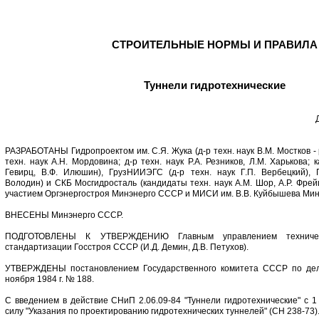
СТРОИТЕЛЬНЫЕ НОРМЫ И ПРАВИЛА
Туннели гидротехнические
РАЗРАБОТАНЫ Гидропроектом им. С.Я. Жука (д-р техн. наук В.М. Мостков - 
техн. наук А.Н. Мордовина; д-р техн. наук Р.А. Резников, Л.М. Харькова; 
Гевирц, В.Ф. Илюшин), ГрузНИИЭГС (д-р техн. наук Г.П. Вербецкий), 
Володин) и СКБ Мосгидросталь (кандидаты техн. наук А.М. Шор, А.Р. Фре
участием Оргэнергостроя Минэнерго СССР и МИСИ им. В.В. Куйбышева Ми
ВНЕСЕНЫ Минэнерго СССР.
ПОДГОТОВЛЕНЫ К УТВЕРЖДЕНИЮ Главным управлением техничес
стандартизации Госстроя СССР (И.Д. Демин, Д.В. Петухов).
УТВЕРЖДЕНЫ постановлением Государственного комитета СССР по дел
ноября 1984 г. № 188.
С введением в действие СНиП 2.06.09-84 "Туннели гидротехнические" с 1
силу "Указания по проектированию гидротехнических туннелей" (СН 238-73)