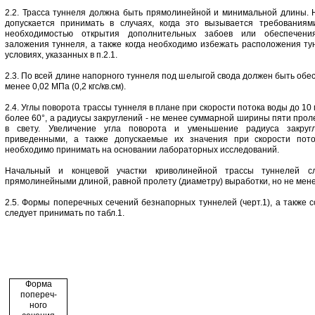
2.2. Трасса туннеля должна быть прямолинейной и минимальной длины.
допускается принимать в случаях, когда это вызывается требованиями
необходимостью открытия дополнительных забоев или обеспечени
заложения туннеля, а также когда необходимо избежать расположения ту
условиях, указанных в п.2.1.
2.3. По всей длине напорного туннеля под шелыгой свода должен быть обе
менее 0,02 МПа (0,2 кгс/кв.см).
2.4. Углы поворота трассы туннеля в плане при скорости потока воды до 10
более 60°, а радиусы закруглений - не менее суммарной ширины пяти прол
в свету. Увеличение угла поворота и уменьшение радиуса закру
приведенными, а также допускаемые их значения при скорости пот
необходимо принимать на основании лабораторных исследований.
Начальный и концевой участки криволинейной трассы туннелей сл
прямолинейными длиной, равной пролету (диаметру) выработки, но не мене
2.5. Формы поперечных сечений безнапорных туннелей (черт.1), а также 
следует принимать по табл.1.
Форма
попереч-
ного