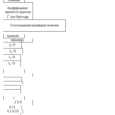
сечения
Коэффициент
крепости грунтов
(по Протодь-
Соотношения размеров сечения
туннеля
яконову)
I
0,71
0,1-0,15