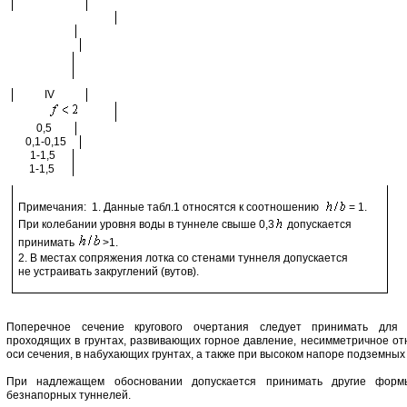
IV
0,5
0,1-0,15
1-1,5
1-1,5
Примечания: 1. Данные табл.1 относятся к соотношению
= 1.
При колебании уровня воды в туннеле свыше 0,3
допускается
принимать
>1.
2. В местах сопряжения лотка со стенами туннеля допускается
не устраивать закруглений (вутов).
Поперечное сечение кругового очертания следует принимать для 
проходящих в грунтах, развивающих горное давление, несимметричное от
оси сечения, в набухающих грунтах, а также при высоком напоре подземных 
При надлежащем обосновании допускается принимать другие форм
безнапорных туннелей.