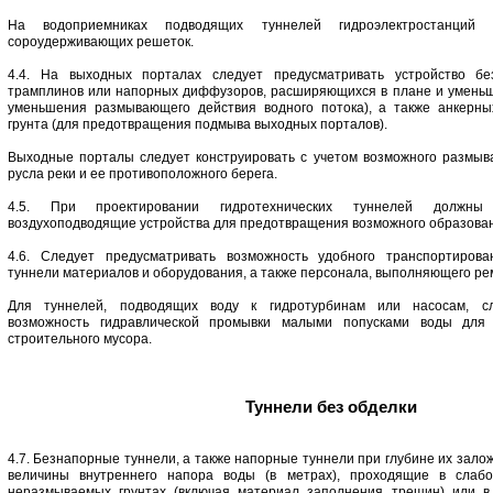
На водоприемниках подводящих туннелей гидроэлектростанций о
сороудерживающих решеток.
4.4. На выходных порталах следует предусматривать устройство бе
трамплинов или напорных диффузоров, расширяющихся в плане и уменьш
уменьшения размывающего действия водного потока), а также анкерны
грунта (для предотвращения подмыва выходных порталов).
Выходные порталы следует конструировать с учетом возможного размыв
русла реки и ее противоположного берега.
4.5. При проектировании гидротехнических туннелей должны
воздухоподводящие устройства для предотвращения возможного образовани
4.6. Следует предусматривать возможность удобного транспортирова
туннели материалов и оборудования, а также персонала, выполняющего р
Для туннелей, подводящих воду к гидротурбинам или насосам, сл
возможность гидравлической промывки малыми попусками воды для 
строительного мусора.
Туннели без обделки
4.7. Безнапорные туннели, а также напорные туннели при глубине их зал
величины внутреннего напора воды (в метрах), проходящие в слабо
неразмываемых грунтах (включая материал заполнения трещин) или в