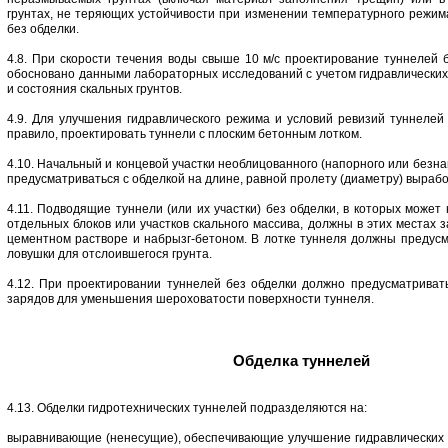
грунтах, не теряющих устойчивости при изменении температурного режима
без обделки.
4.8. При скорости течения воды свыше 10 м/с проектирование туннелей 
обосновано данными лабораторных исследований с учетом гидравлических
и состояния скальных грунтов.
4.9. Для улучшения гидравлического режима и условий ревизий туннелей 
правило, проектировать туннели с плоским бетонным лотком.
4.10. Начальный и концевой участки необлицованного (напорного или безн
предусматриваться с обделкой на длине, равной пролету (диаметру) выработ
4.11. Подводящие туннели (или их участки) без обделки, в которых может
отдельных блоков или участков скального массива, должны в этих местах 
цементном растворе и набрызг-бетоном. В лотке туннеля должны предус
ловушки для отслоившегося грунта.
4.12. При проектировании туннелей без обделки должно предусматриват
зарядов для уменьшения шероховатости поверхности туннеля.
Обделка туннелей
4.13. Обделки гидротехнических туннелей подразделяются на:
выравнивающие (ненесущие), обеспечивающие улучшение гидравлических х