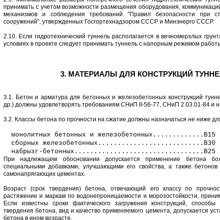
принимать с учетом возможности размещения оборудования, коммуникаций
механизмов и соблюдения требований "Правил безопасности при ст
сооружений", утвержденных Госгортехнадзором СССР и Минэнерго СССР.
2.10. Если гидротехнический туннель располагается в вечномерзлых грунт
условиях в проекте следует принимать туннель с напорным режимом работ
3. МАТЕРИАЛЫ ДЛЯ КОНСТРУКЦИЙ ТУНН
3.1. Бетон и арматура для бетонных и железобетонных конструкций тунне
др.) должны удовлетворять требованиям СНиП II-56-77, СНиП 2.03.01-84 и 
3.2. Классы бетона по прочности на сжатие должны назначаться не ниже дл
монолитных бетонных и железобетонных.............В15
сборных железобетонных...........................В30
набрызг-бетонных.................................В25
При надлежащем обосновании допускается применение бетона бол
специальными добавками, улучшающими его свойства, а также бетонов 
самонапрягающих цементах.
Возраст (срок твердения) бетона, отвечающий его классу по прочно
растяжение и маркам по водонепроницаемости и морозостойкости, прини
Если известны сроки фактического загружения конструкций, способы 
твердения бетона, вид и качество применяемого цемента, допускается уст
бетона в ином возрасте.