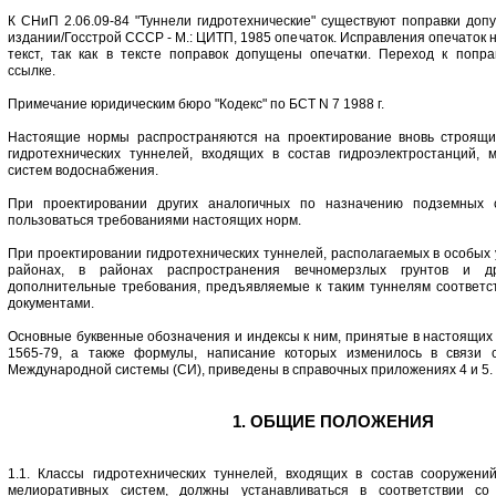
К СНиП 2.06.09-84 "Туннели гидротехнические" существуют поправки д
издании/Госстрой СССР - М.: ЦИТП, 1985 опечаток. Исправления опечаток 
текст, так как в тексте поправок допущены опечатки. Переход к попр
ссылке.
Примечание юридическим бюро "Кодекс" по БСТ N 7 1988 г.
Настоящие нормы распространяются на проектирование вновь строящи
гидротехнических туннелей, входящих в состав гидроэлектростанций, 
систем водоснабжения.
При проектировании других аналогичных по назначению подземных с
пользоваться требованиями настоящих норм.
При проектировании гидротехнических туннелей, располагаемых в особых 
районах, в районах распространения вечномерзлых грунтов и др
дополнительные требования, предъявляемые к таким туннелям соответ
документами.
Основные буквенные обозначения и индексы к ним, принятые в настоящих
1565-79, а также формулы, написание которых изменилось в связи 
Международной системы (СИ), приведены в справочных приложениях 4 и 5.
1. ОБЩИЕ ПОЛОЖЕНИЯ
1.1. Классы гидротехнических туннелей, входящих в состав сооружени
мелиоративных систем, должны устанавливаться в соответствии со 