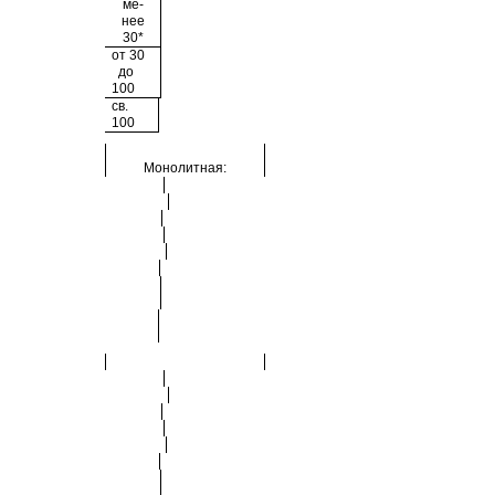
ме-
нее
30*
от 30
до
100
св.
100
Монолитная: