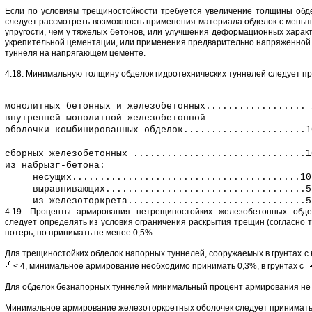
Если по условиям трещиностойкости требуется увеличение толщины обд
следует рассмотреть возможность применения материала обделок с мень
упругости, чем у тяжелых бетонов, или улучшения деформационных характ
укрепительной цементации, или применения предварительно напряженной
туннеля на напрягающем цементе.
4.18. Минимальную толщину обделок гидротехнических туннелей следует пр
монолитных бетонных и железобетонных.................. 
внутренней монолитной железобетонной
оболочки комбинированных обделок......................1
сборных железобетонных ...............................1
из набрызг-бетона:
несущих.........................................10
выравнивающих....................................5
из железоторкрета................................5
4.19. Проценты армирования нетрещиностойких железобетонных обде
следует определять из условия ограничения раскрытия трещин (согласно 
потерь, но принимать не менее 0,5%.
Для трещиностойких обделок напорных туннелей, сооружаемых в грунтах с
< 4, минимальное армирование необходимо принимать 0,3%, в грунтах с
Для обделок безнапорных туннелей минимальный процент армирования не 
Минимальное армирование железоторкретных оболочек следует принимать