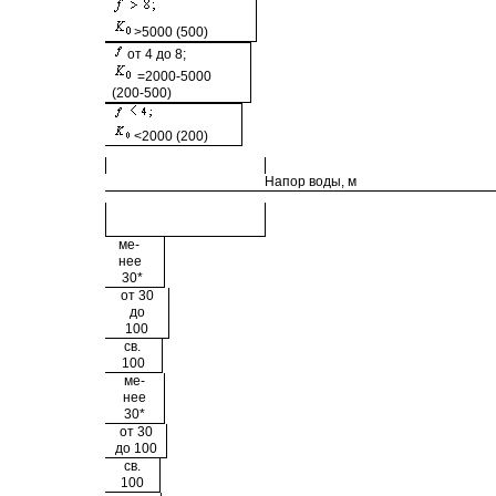
>5000 (500)
от 4 до 8;
=2000-5000
(200-500)
<2000 (200)
Напор воды, м
ме-
нее
30*
от 30
до
100
св.
100
ме-
нее
30*
от 30
до 100
св.
100