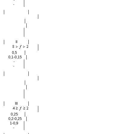
-
-
II
0,5
0,1-0,15
-
-
III
0,25
0,2-0,25
1-0,9
-