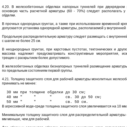
4.20. В железобетонных обделках напорных туннелей при двухрядном
основную часть расчетной арматуры (60 - 70%) следует располагать у
обделки.
В прочных однородных грунтах, а также при использовании временной кре
допускается установка однорядной арматуры, располагаемой у внутренней 
Продольную распределительную арматуру следует размещать с внутренней
с шагом не более 25 см.
В неоднородных грунтах, при карстовых пустотах, тектонических и други
массива надлежит предусматривать конструктивные мероприятия, ис
трещин с раскрытием более допустимого.
В железобетонных обделках безнапорных туннелей размещение арматуры
по предельным состояниям первой группы.
4.21. Толщину защитного слоя для рабочей арматуры монолитных железоб
принимать не менее:
30 мм при толщине обделки до 30 см;
40 мм " " " св. 30 до 50 см;
50 мм " " " св. 50 см.
В агрессивной воде-среде толщина защитного слоя увеличивается на 10 мм
Минимальную толщину защитного слоя для распределительной арматуры 
мм меньше, чем для рабочей.