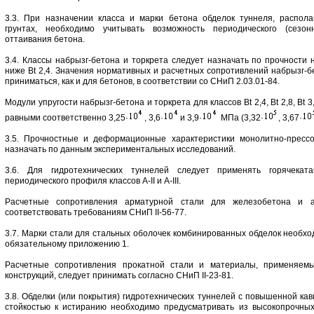
3.3. При назначении класса и марки бетона обделок туннеля, распола
грунтах, необходимо учитывать возможность периодического (сезон
оттаивания бетона.
3.4. Классы набрызг-бетона и торкрета следует назначать по прочности 
ниже Вt 2,4. Значения нормативных и расчетных сопротивлений набрызг-б
приниматься, как и для бетонов, в соответствии со СНиП 2.03.01-84.
Модули упругости набрызг-бетона и торкрета для классов Вt 2,4, Вt 2,8, Вt
равными соответственно 3,25·
, 3,6·
и 3,9·
МПа (3,32·
, 3,67·
3.5. Прочностные и деформационные характеристики монолитно-прессо
назначать по данным экспериментальных исследований.
3.6. Для гидротехнических туннелей следует применять горячекат
периодического профиля классов А-II и А-III.
Расчетные сопротивления арматурной стали для железобетона и 
соответствовать требованиям СНиП II-56-77.
3.7. Марки стали для стальных оболочек комбинированных обделок необхо
обязательному приложению 1.
Расчетные сопротивления прокатной стали и материалы, применяемы
конструкций, следует принимать согласно СНиП II-23-81.
3.8. Обделки (или покрытия) гидротехнических туннелей с повышенной ка
стойкостью к истиранию необходимо предусматривать из высокопрочных