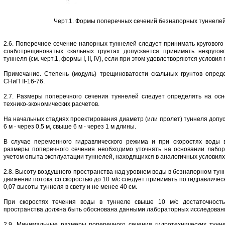
Черт.1. Формы поперечных сечений безнапорных туннелей
2.6. Поперечное сечение напорных туннелей следует принимать кругового
слаботрещиноватых скальных грунтах допускается принимать некругов
туннеля (см. черт.1, формы I, II, IV), если при этом удовлетворяются условия
Примечание. Степень (модуль) трещиноватости скальных грунтов опред
СНиП II-16-76.
2.7. Размеры поперечного сечения туннелей следует определять на осн
технико-экономических расчетов.
На начальных стадиях проектирования диаметр (или пролет) туннеля допус
6 м - через 0,5 м, свыше 6 м - через 1 м длины.
В случае переменного гидравлического режима и при скоростях воды 
размеры поперечного сечения необходимо уточнять на основании лабор
учетом опыта эксплуатации туннелей, находящихся в аналогичных условиях
2.8. Высоту воздушного пространства над уровнем воды в безнапорном ту
движении потока со скоростью до 10 м/с следует принимать по гидравлическ
0,07 высоты туннеля в свету и не менее 40 см.
При скоростях течения воды в туннеле свыше 10 м/с достаточность
пространства должна быть обоснована данными лабораторных исследован
2.9. Минимальные размеры поперечного сечения гидротехнических тунн