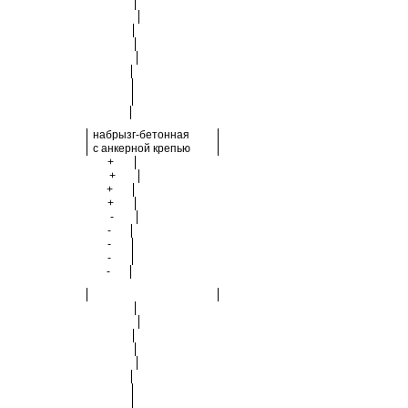
набрызг-бетонная
с анкерной крепью
+
+
+
+
-
-
-
-
-