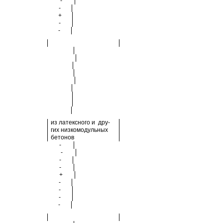
-
-
+
-
-
из латексного и дру-
гих низкомодульных
бетонов
-
-
-
-
+
-
-
-
-