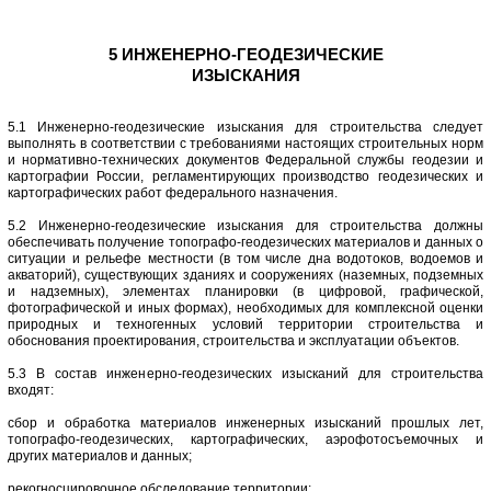
5 ИНЖЕНЕРНО-ГЕОДЕЗИЧЕСКИЕ
ИЗЫСКАНИЯ
5.1 Инженерно-геодезические изыскания для строительства следует
выполнять в соответствии с требованиями настоящих строительных норм
и нормативно-технических документов Федеральной службы геодезии и
картографии России, регламентирующих производство геодезических и
картографических работ федерального назначения.
5.2 Инженерно-геодезические изыскания для строительства должны
обеспечивать получение топографо-геодезических материалов и данных о
ситуации и рельефе местности (в том числе дна водотоков, водоемов и
акваторий), существующих зданиях и сооружениях (наземных, подземных
и надземных), элементах планировки (в цифровой, графической,
фотографической и иных формах), необходимых для комплексной оценки
природных и техногенных условий территории строительства и
обоснования проектирования, строительства и эксплуатации объектов.
5.3 В состав инженерно-геодезических изысканий для строительства
входят:
сбор и обработка материалов инженерных изысканий прошлых лет,
топографо-геодезических, картографических, аэрофотосъемочных и
других материалов и данных;
рекогносцировочное обследование территории;