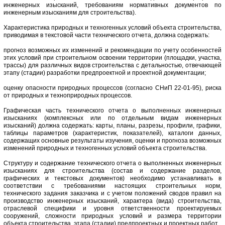
инженерных изысканий, требованиям нормативных документов по
инженерным изысканиям для строительства).
Характеристика природных и техногенных условий объекта строительства,
приводимая в текстовой части технического отчета, должна содержать:
прогноз возможных их изменений и рекомендации по учету особенностей
этих условий при строительном освоении территории (площадки, участка,
трассы) для различных видов строительства с детальностью, отвечающей
этапу (стадии) разработки предпроектной и проектной документации;
оценку опасности природных процессов (согласно СНиП 22-01-95), риска
от природных и техноприродных процессов.
Графическая часть технического отчета о выполненных инженерных
изысканиях (комплексных или по отдельным видам инженерных
изысканий) должна содержать: карты, планы, разрезы, профили, графики,
таблицы параметров (характеристик, показателей), каталоги данных,
содержащих основные результаты изучения, оценки и прогноза возможных
изменений природных и техногенных условий объекта строительства.
Структуру и содержание технического отчета о выполненных инженерных
изысканиях для строительства (состав и содержание разделов,
графических и текстовых документов) необходимо устанавливать в
соответствии с требованиями настоящих строительных норм,
технического задания заказчика и с учетом положений сводов правил на
производство инженерных изысканий, характера (вида) строительства,
отраслевой специфики и уровня ответственности проектируемых
сооружений, сложности природных условий и размера территории
объекта строительства, этапа (стадии) предпроектных и проектных работ.