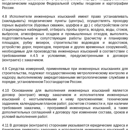
геодезическим надзором Федеральной службы геодезии и картографии
России.
4.8 Исполнители инженерных изысканий имеют право устанавливать
(закладывать) геодезические пункты (центры), осуществлять проходку
горных выработок (буровых скважин, шурфов и др.) с обустройством сети
стационарных наблюдений, отбирать пробы грунта, воздуха, воды, стоков,
выбросов, атмосферных осадков и промышленных отходов, выполнять
подготовительные и сопутствующие работы (расчистку и планировку
площадок, рубку визирок, строительство водоводов и водостоков,
устройство дорог, переездов, переправ и других временных сооружений),
необходимые для производства инженерных изысканий в соответствии с
требованиями п.4.5 и условиями, предусмотренными в договоре
(контракте) с заказчиком.
4.9 Средства измерений, применяемые при инженерных изысканиях для
строительства, подлежат государственному метрологическому контролю и
надзору, выполняемому аккредитованными метрологическими службами в
порядке, установленном Госстандартом России.
4.10 Основанием для выполнения инженерных изысканий является
договор (контракт) между заказчиком и исполнителем инженерных
изысканий с неотъемлемыми к нему приложениями: техническим
заданием, календарным планом работ, расчетом стоимости и, при наличии
требования заказчика, - программой инженерных изысканий, а также
дополнительных соглашений к договору при изменении состава, сроков и
условий выполнения работ.
4.11 В договоре (контракте) сторонами указываются юридические адреса и
банковские реквизиты заказчика и исполнителя инженерных изысканий и