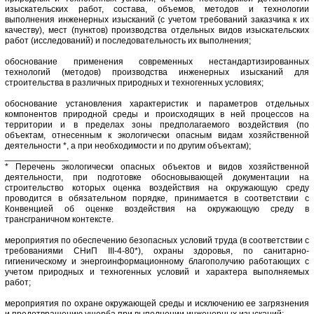
изыскательских работ, состава, объемов, методов и технологии
выполнения инженерных изысканий (с учетом требований заказчика к их
качеству), мест (пунктов) производства отдельных видов изыскательских
работ (исследований) и последовательность их выполнения;
обоснование применения современных нестандартизированных
технологий (методов) производства инженерных изысканий для
строительства в различных природных и техногенных условиях;
обоснование установления характеристик и параметров отдельных
компонентов природной среды и происходящих в ней процессов на
территории и в пределах зоны предполагаемого воздействия (по
объектам, отнесенным к экологически опасным видам хозяйственной
деятельности *, а при необходимости и по другим объектам);
_____________
* Перечень экологически опасных объектов и видов хозяйственной
деятельности, при подготовке обосновывающей документации на
строительство которых оценка воздействия на окружающую среду
проводится в обязательном порядке, принимается в соответствии с
Конвенцией об оценке воздействия на окружающую среду в
трансграничном контексте.
мероприятия по обеспечению безопасных условий труда (в соответствии с
требованиями СНиП III-4-80*), охраны здоровья, по санитарно-
гигиеническому и энергоинформационному благополучию работающих с
учетом природных и техногенных условий и характера выполняемых
работ;
мероприятия по охране окружающей среды и исключению ее загрязнения