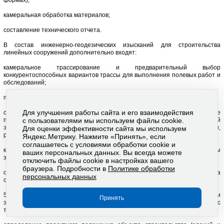
формах);
камеральная обработка материалов;
составление технического отчета.
В состав инженерно-геодезических изысканий для строительства
линейных сооружений дополнительно входят:
камеральное трассирование и предварительный выбор
конкурентоспособных вариантов трассы для выполнения полевых работ и
обследований;
полевое трассирование;
Для улучшения работы сайта и его взаимодействия
съемки существующих железных и автомобильных дорог, составление
продольных и поперечных профилей, пересечений линий
с пользователями мы используем файлы cookie.
электропередачи (ЛЭП), линий связи (ЛС), объектов радиосвязи,
Для оценки эффективности сайта мы используем
радиорелейных линий и магистральных трубопроводов;
Яндекс.Метрику. Нажмите «Принять», если
соглашаетесь с условиями обработки cookie и
координирование основных элементов сооружений и наружные обмеры
ваших персональных данных. Вы всегда можете
зданий (сооружений);
отключить файлы cookie в настройках вашего
браузера. Подробности в
Политике обработки
определение полной и полезной длины железнодорожных путей на
персональных данных
станциях и габаритов приближения строений.
5.4 При инженерно-геодезических изысканиях в период строительства и
Принять
эксплуатации предприятий, зданий и сооружений в соответствии с
техническим заданием заказчика выполняются следующие виды работ: