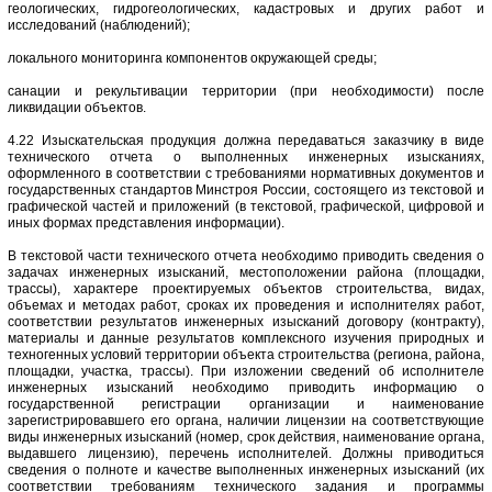
геологических, гидрогеологических, кадастровых и других работ и
исследований (наблюдений);
локального мониторинга компонентов окружающей среды;
санации и рекультивации территории (при необходимости) после
ликвидации объектов.
4.22 Изыскательская продукция должна передаваться заказчику в виде
технического отчета о выполненных инженерных изысканиях,
оформленного в соответствии с требованиями нормативных документов и
государственных стандартов Минстроя России, состоящего из текстовой и
графической частей и приложений (в текстовой, графической, цифровой и
иных формах представления информации).
В текстовой части технического отчета необходимо приводить сведения о
задачах инженерных изысканий, местоположении района (площадки,
трассы), характере проектируемых объектов строительства, видах,
объемах и методах работ, сроках их проведения и исполнителях работ,
соответствии результатов инженерных изысканий договору (контракту),
материалы и данные результатов комплексного изучения природных и
техногенных условий территории объекта строительства (региона, района,
площадки, участка, трассы). При изложении сведений об исполнителе
инженерных изысканий необходимо приводить информацию о
государственной регистрации организации и наименование
зарегистрировавшего его органа, наличии лицензии на соответствующие
виды инженерных изысканий (номер, срок действия, наименование органа,
выдавшего лицензию), перечень исполнителей. Должны приводиться
сведения о полноте и качестве выполненных инженерных изысканий (их
соответствии требованиям технического задания и программы