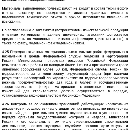
Материалы выполненных полевых работ не входят в состав технического
отчета, заказчику не передаются и должны храниться вместе с
подлинником технического отчета в архиве исполнителя инженерных
изысканий.
По согласованию с заказчиком (потребителем) изыскательской продукции
отчетные материалы и данные инженерных изысканий допускается
представлять на машинных носителях информации (дискетах и т.п.), а
также по факсу, модемной (факсмодемной) связи.
4.25 Передача отчетных материалов изыскательских работ федерального
назначения в фонды Федеральной службы геодезии и картографии
России, Министерства природных ресурсов Российской Федерации
(изыскательские работы на площади более 1 кв. км и протяженности трасс
линейных сооружений более 50 км), Федеральной службы России по
гидрометеорологии и мониторингу окружающей среды (при наличии
результатов наблюдений за характеристиками гидрометеорологического
режима продолжительностью два года и более) и государственные
территориальные фонды материалов комплексных инженерных
изысканий для строительства должна осуществляться в порядке,
установленном законодательством Российской Федерации.
4.26 Контроль за соблюдением требований действующих нормативных
документов и государственных стандартов при производстве инженерных
изысканий для строительства должен осуществляться в установленном
порядке органами государственного контроля и надзора, Минстроем
России и его органами, в том числе лицензирования строительной
деятельности, соответствующими службами органов архитектуры и