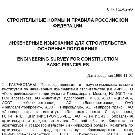
СНиП 11-02-96
СТРОИТЕЛЬНЫЕ НОРМЫ И ПРАВИЛА РОССИЙСКОЙ
ФЕДЕРАЦИИ
ИНЖЕНЕРНЫЕ ИЗЫСКАНИЯ ДЛЯ СТРОИТЕЛЬСТВА
ОСНОВНЫЕ ПОЛОЖЕНИЯ
ENGINEERING SURVEY FOR CONSTRUCTION
BASIC PRINCIPLES
Дата введения 1996-11-01
1 РАЗРАБОТАНЫ Производственным и научно-исследовательским
институтом по инженерным изысканиям в строительстве (ПНИИИС), ГО
«Росстройизыскания» при участии Геонадзора г. Москвы, НИИОСП им.
Н.М.Герсеванова, АО «Институт Гидропроект», МГСУ, АООТ «ЦНИИС»,
АООТ «Мосгипротранс», АО «Ленгипротранс», ОАО
«Теплоэлектропроект», АООТ «Гипрокаучук», АО «Гипроречтранс», АО
«Ленгипроречтранс», института «Энергосетьпроект», Союздорпроект,
ГСПИ РТВ, ВНИПИИСТРОМСЫРЬЕ, АО «ЛенТИСИЗ», Управления
архитектуры и градостроительства Тверской области, Комитета по
архитектуре и градостроительству Ленинградской области, Комитета по
архитектуре и градостроительству Краснодарского края,
ЦНИИЭПграждансельстрой, НПЦ «Ингеодин», МАЭН, АО