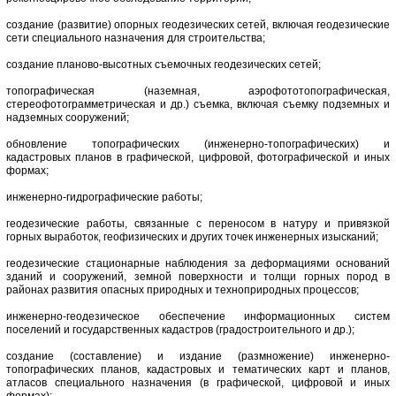
создание (развитие) опорных геодезических сетей, включая геодезические
сети специального назначения для строительства;
создание планово-высотных съемочных геодезических сетей;
топографическая (наземная, аэрофототопографическая,
стереофотограмметрическая и др.) съемка, включая съемку подземных и
надземных сооружений;
обновление топографических (инженерно-топографических) и
кадастровых планов в графической, цифровой, фотографической и иных
формах;
инженерно-гидрографические работы;
геодезические работы, связанные с переносом в натуру и привязкой
горных выработок, геофизических и других точек инженерных изысканий;
геодезические стационарные наблюдения за деформациями оснований
зданий и сооружений, земной поверхности и толщи горных пород в
районах развития опасных природных и техноприродных процессов;
инженерно-геодезическое обеспечение информационных систем
поселений и государственных кадастров (градостроительного и др.);
создание (составление) и издание (размножение) инженерно-
топографических планов, кадастровых и тематических карт и планов,
атласов специального назначения (в графической, цифровой и иных