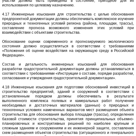
участки должны быть приведены в состояние, пригодное для их
использования по целевому назначению.
4.17 Инженерные изыскания для строительства с целью обоснования
предпроектной документации должны обеспечивать комплексное изучение
природных и техногенных условий региона (района, площадки, трассы),
составление прогноза возможного изменения этих условий при
взаимодействии с объектами строительства.
Обоснование оценки современного и прогнозируемого экологического
состояния должно осуществляться в соответствии с требованиями
«Положения об оценке воздействия на окружающую среду в Российской
Федерации».
Состав и детальность инженерных изысканий для обоснования
разработки градостроительной документации должны устанавливаться в
соответствии с требованиями «Инструкции о составе, порядке разработки,
согласования и утверждения градостроительной документации».
4.18 Инженерные изыскания для подготовки обоснований инвестиций в
строительство предприятий, зданий и сооружений в соответствии с
установленным порядком должны обеспечивать в результате
выполненного комплекса полевых и камеральных работ получение
необходимых и достаточных материалов (данных) о природных и
техногенных условиях намеченных вариантов мест размещения объекта
строительства для обоснования выбора площадки (трассы), определения
базовой стоимости строительства, принятия принципиальных объемно-
планировочных и конструктивных решений по наиболее крупным и
сложным зданиям и сооружениям и их инженерной защите, составления
схем размещения объектов строительства (ситуационного и генерального