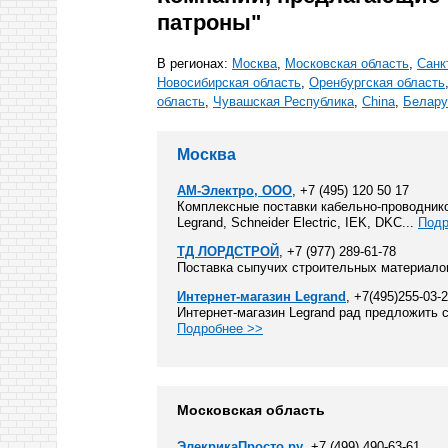
патроны"
В регионах:
Москва
,
Московская область
,
Санк
Новосибирская область
,
Оренбургская область
область
,
Чувашская Республика
,
China
,
Белару
Москва
АМ-Электро, ООО
, +7 (495) 120 50 17
Комплексные поставки кабельно-проводнико
Legrand, Schneider Electric, IEK, DKC...
Подр
ТД ЛОРДСТРОЙ
, +7 (977) 289-61-78
Поставка сыпучих строительных материало
Интернет-магазин Legrand
, +7(495)255-03-
Интернет-магазин Legrand рад предложить 
Подробнее >>
Московская область
ЭлекрикаПросто.ру
, +7 (499) 490-63-61