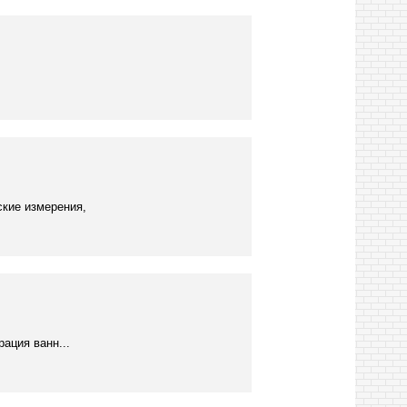
ские измерения,
ация ванн...