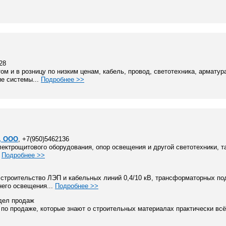
-28
м и в розницу по низким ценам, кабель, провод, светотехника, арматур
е системы...
Подробнее >>
, ООО
, +7(950)5462136
лектрощитового оборудования, опор освещения и другой светотехники, 
.
Подробнее >>
строительство ЛЭП и кабельных линий 0,4/10 кВ, трансформаторных по
него освещения...
Подробнее >>
тдел продаж
по продаже, которые знают о строительных материалах практически всё