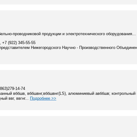
ельно-проводниковой продукции и электротехнического оборудования...
, +7 (922) 345-55-55
редставителем Нижегородского Научно - Производственного Объединен
(863)279-14-74
анный вббшв, вббшвнг,вббшвнг(LS), алюминиевый авббшв; контрольный кв
ый ввг, ввгнг...
Подробнее >>