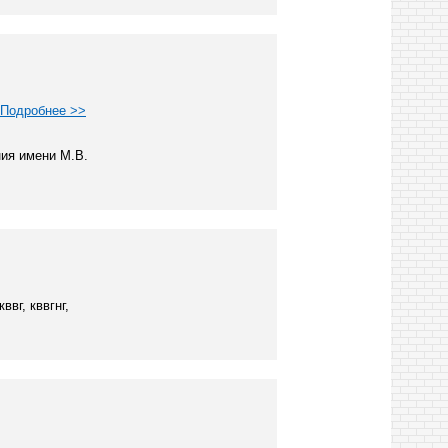
Подробнее >>
ия имени М.В.
вг, кввгнг,