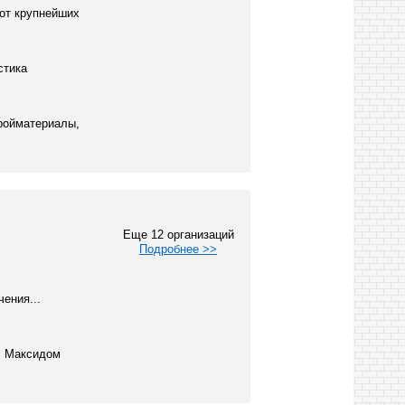
 от крупнейших
стика
тройматериалы,
Еще 12 организаций
Подробнее >>
ения...
а. Максидом