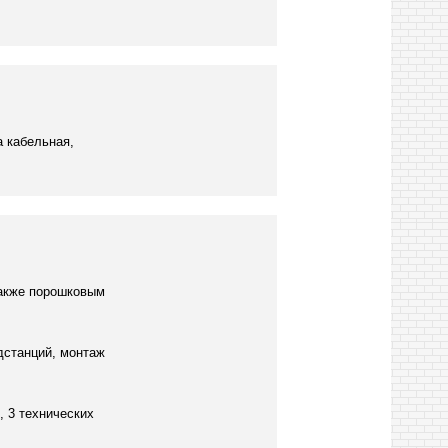
а кабельная,
также порошковым
дстанций, монтаж
, 3 технических