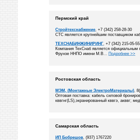
Пермский край
Стройтехснабжение
, +7 (342) 258-28-30
СТС является крупнейшим поставщиком каб
ТЕХСНАБИНЖИНИРИНГ
, +7 (342) 215-05-55
Компания ТехСнаб является официальным п
Фрунзе ННПО имени М.В...
Подробнее >>
Ростовская область
МЭМ, (Монтажные ЭлектроМатериалы)
, 8
Оптовая поставка: кабель силовой брониров
кввгнг(LS),экранированный кввгэ, акввг; медн
Самарская область
ИП Бобрешов
, (937) 1767220