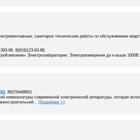
ектромонтажные, санитарно технические работы по обслуживанию кварт
-393-88, 8(919)123-93-88,
оКомпания» Электролаборатория, Электроизмерения до и выше 1000В.
ООО
, 89278448853
ой номенклатуры современной электрической аппаратуры, которая испо
анкостроительной...
Подробнее >>