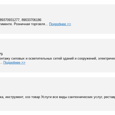
 89370931277, 89033706186
тименте. Розничная торговля...
Подробнее >>
79
нтажу силовых и осветительных сетей зданий и сооружений, электриче
..
Подробнее >>
а, инструмент, хоз товар Услуги все виды сантехнических услуг, реставр