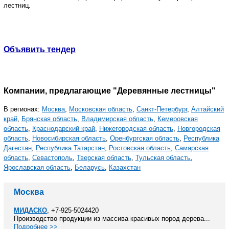
лестниц.
Объявить тендер
Компании, предлагающие "Деревянные лестницы"
В регионах:
Москва
,
Московская область
,
Санкт-Петербург
,
Алтайский
край
,
Брянская область
,
Владимирская область
,
Кемеровская
область
,
Краснодарский край
,
Нижегородская область
,
Новгородская
область
,
Новосибирская область
,
Оренбургская область
,
Республика
Дагестан
,
Республика Татарстан
,
Ростовская область
,
Самарская
область
,
Севастополь
,
Тверская область
,
Тульская область
,
Ярославская область
,
Беларусь
,
Казахстан
Москва
МИДАСКО
, +7-925-5024420
Производство продукции из массива красивых пород дерева...
Подробнее >>