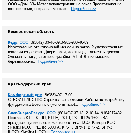
ООО «Дом_33» Металлоконструкции на заказ Проектирование,
изготовление, покраска, монтаж...
Подробнее >>
Кемеровская область
Кедр, ООО
, 8(3842) 33-46-09,8-902-983-46-09
Изготовление эксклюзивной мебели на заказ. Художественные
изделия из дерева. Двери, арки, лестницы, элементы декора.
Элементы ландшафтного дизайна. МЕБЕЛЬ из массива
березы,сосны...
Подробнее >>
Краснодарский край
Комфортный дом
, 8(988)407-17-00
СТРОИТЕЛЬСТВО Строительство домов Работы по устройству
фундамента Бетонные (монолитные)...
Подробнее >>
СлавЭнергоРесурс, ООО
, (86146)7-37-13, 2-10-14, 9184517432
Поставка КТП, КТПП, КТПН, 2КТП, 2КТПП 25-1600 кВА
прохдного тупикового и мачтового типа, КСО, Камеры КСО,
Ячейки КСО, ГРЩ до 6000 А, КРУН, ВРУ-1, ВРУ-2, ВРУ-3,
ЩО70, Ячейки ЩО70...
Подробнее >>