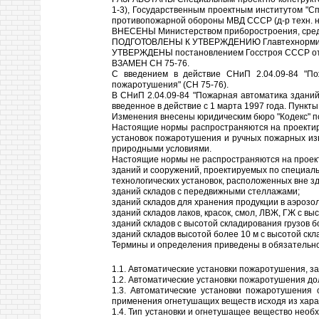
1-3), Государственным проектным институтом "Сп
противопожарной обороны МВД СССР (д-р техн. наук
ВНЕСЕНЫ Министерством приборостроения, средс
ПОДГОТОВЛЕНЫ К УТВЕРЖДЕНИЮ Главтехнормиров
УТВЕРЖДЕНЫ постановлением Госстроя СССР от 2
ВЗАМЕН СН 75-76.
С введением в действие СНиП 2.04.09-84 "По
пожаротушения" (СН 75-76).
В СНиП 2.04.09-84 "Пожарная автоматика зданий
введенное в действие с 1 марта 1997 года. Пункт
Изменения внесены юридическим бюро "Кодекс" по
Настоящие нормы распространяются на проектиро
установок пожаротушения и ручных пожарных изв
природными условиями.
Настоящие нормы не распространяются на проект
зданий и сооружений, проектируемых по специал
технологических установок, расположенных вне з
зданий складов с передвижными стеллажами;
зданий складов для хранения продукции в аэрозол
зданий складов лаков, красок, смол, ЛВЖ, ГЖ с вы
зданий складов с высотой складирования грузов б
зданий складов высотой более 10 м с высотой скла
Термины и определения приведены в обязательн
1.1. Автоматические установки пожаротушения, з
1.2. Автоматические установки пожаротушения д
1.3. Автоматические установки пожаротушения
применения огнетушащих веществ исходя из харак
1.4. Тип установки и огнетушащее вещество нео