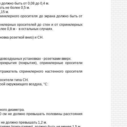
должно быть от 0,08 до 0,4 м.
ь не более 0,5 м.
,15 м.
ринклерного оросителя до экрана должно быть от
инклерных оросителей до стен и от спринклерных
ее 0,8 м - в остальных случаях.
новка розеткой вниз) и СН.
довоздушных установках - розетками вверх.
рекрытия (покрытия), спринклерные оросители
тражатель спринклерного настенного оросителя
осители типа СН.
рой окружающего воздуха, °С:
ного диаметра.
40 см не должно превышать половины расстояния
не должно превышать 1,2 м.
ями (покрытиями), должно быть не менее 1,5 м.