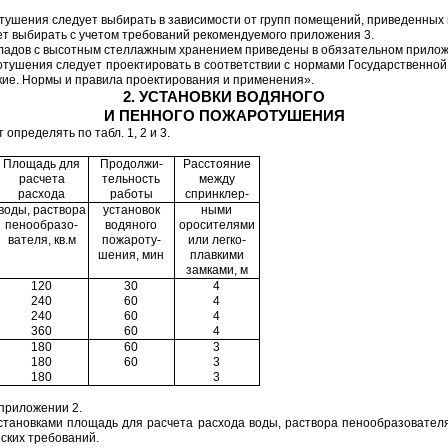
тушения следует выбирать в зависимости от групп помещений, приведенных
ет выбирать с учетом требований рекомендуемого приложения 3.
кладов с высотным стеллажным хранением приведены в обязательном прилож
аротушения следует проектировать в соответствии с нормами Государствен
кие. Нормы и правила проектирования и применения».
2. УСТАНОВКИ ВОДЯНОГО
И ПЕННОГО ПОЖАРОТУШЕНИЯ
определять по табл. 1, 2 и 3.
Площадь для
Продолжи-
Расстояние
расчета
тельность
между
расхода
работы
спринклер-
воды, раствора
установок
ными
пенообразо-
водяного
оросителями
вателя, кв.м
пожароту-
или легко-
шения, мин
плавкими
замками, м
120
30
4
240
60
4
240
60
4
360
60
4
180
60
3
180
60
3
180
3
приложении 2.
тановками площадь для расчета расхода воды, раствора пенообразовател
ских требований.