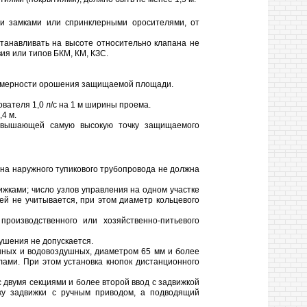
ми замками или спринклерными оросителями, от
танавливать на высоте относительно клапана не
ия или типов БКМ, КМ, КЗС.
вномерности орошения защищаемой площади.
вателя 1,0 л/с на 1 м ширины проема.
4 м.
евышающей самую высокую точку защищаемого
ина наружного тупикового трубопровода не должна
жками; число узлов управления на одном участке
й не учитывается, при этом диаметр кольцевого
роизводственного или хозяйственно-питьевого
ушения не допускается.
шных и водовоздушных, диаметром 65 мм и более
ами. При этом установка кнопок дистанционного
 двумя секциями и более второй ввод с задвижкой
ку задвижки с ручным приводом, а подводящий