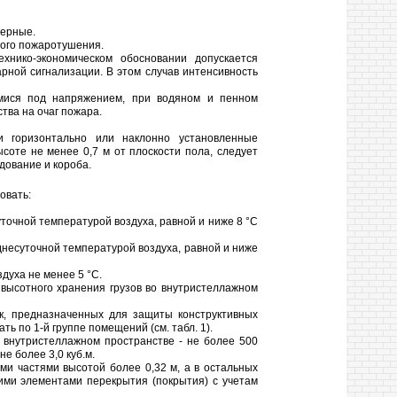
черные.
ного пожаротушения.
хнико-экономическом обосновании допускается
рной сигнализации. В этом случав интенсивность
имися под напряжением, при водяном и пенном
тва на очаг пожара.
и горизонтально или наклонно установленные
оте не менее 0,7 м от плоскости пола, следует
дование и короба.
овать:
очной температурой воздуха, равной и ниже 8 °С
несуточной температурой воздуха, равной и ниже
духа не менее 5 °С.
высотного хранения грузов во внутристеллажном
к, предназначенных для защиты конструктивных
 по 1-й группе помещений (см. табл. 1).
о внутристеллажном пространстве - не более 500
е более 3,0 куб.м.
и частями высотой более 0,32 м, а в остальных
ими элементами перекрытия (покрытия) с учетам