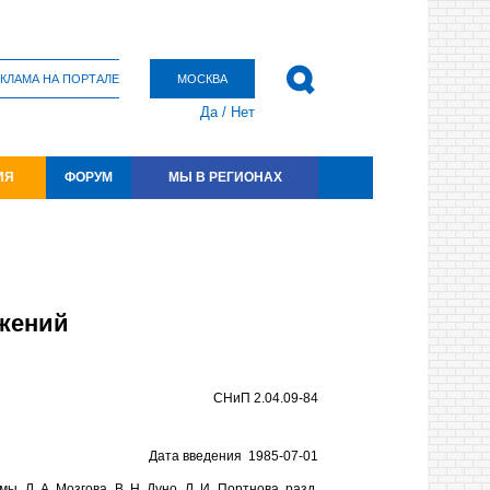
КЛАМА НА ПОРТАЛЕ
МОСКВА
Да
/
Нет
ИЯ
ФОРУМ
МЫ В РЕГИОНАХ
ужений
СНиП 2.04.09-84
Дата введения 1985-07-01
. А. Мозгова, В. Н. Дуно, Л. И. Портнова, разд.