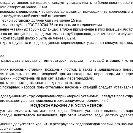
овода установок, как правило, следует устанавливать не более шести ороси
ого отверстия более 12 мм.
роводам спринклерных установок допускается присоединять дренчерные з
 с побудительной системой включения.
черной установки должен быть не менее 15 мм.
тальных труб по ГОСТ 10704-76 со сварными соединениями.
нение указанных труб на фланцах, а также применение в этих помещениях тр
ы на питающих и распределительных трубопроводах, за исключением случаев, 
х конструкций должно быть не менее 0,02 м.
оды воздушных и водовоздушных спринклерных установок следует проклад
ее.
 размешать в местах с температурой воздуха 5 град.С и выше, к кото
ниях насосных станций, пожарных постов, а также в защищаемых помещ
т отдалять от этих помещений противопожарными перегородками и перекр
ений, - остекленными или сетчатыми перегородками.
щать в первых, цокольных и подвальных этажах.
х пожарных насосов повысительных насосных станций следует устанавли
подсоединяемых к трубопроводам спринклерной установки, следует проектиро
нного пожаротушения приведена в рекомендуемом приложении 6.
ВОДОСНАБЖЕНИЕ УСТАНОВОК
ует использовать как источник водоснабжения установок водяного пожа
оводы непитьевого назначения, при этом качество воды должно удовлет
тушения допускается хранить в резервуарах водопроводов различного назначе
другие нужды.