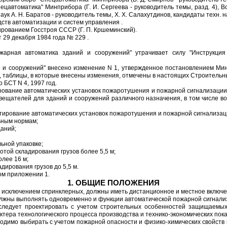
ецавтоматика" Минприбора (Г. И. Сергеева - руководитель темы, разд. 4),
 А. Н. Баратов - руководитель темы, Х. Х. Салахутдинов, кандидаты техн. нау
тв автоматизации и систем управления .
анием Госстроя СССР (Г. П. Кршеминский).
9 декабря 1984 года № 229 .
жарная автоматика зданий и сооружений" утрачивает силу "Инструкция 
 и сооружений" внесено изменение N 1, утвержденное постановлением Мин
ы, таблицы, в которые внесены изменения, отмечены в настоящих Строительны
 БСТ N 4, 1997 год.
вание автоматических установок пожаротушения и пожарной сигнализации,
ещателей для зданий и сооружений различного назначения, в том числе в
ирование автоматических установок пожаротушения и пожарной сигнализац
ьным нормам;
даний;
ьной упаковке;
сотой складирования грузов более 5,5 м;
олее 16 м;
дирования грузов до 5,5 м.
ом приложении 1.
1. ОБЩИЕ ПОЛОЖЕНИЯ
а исключением спринклерных, должны иметь дистанционное и местное включе
олжны выполнять одновременно и функции автоматической пожарной сигнали
 следует проектировать с учетом строительных особенностей защищаемы
тера технологического процесса производства и технико-экономических пок
бходимо выбирать с учетом пожарной опасности и физико-химических свойст