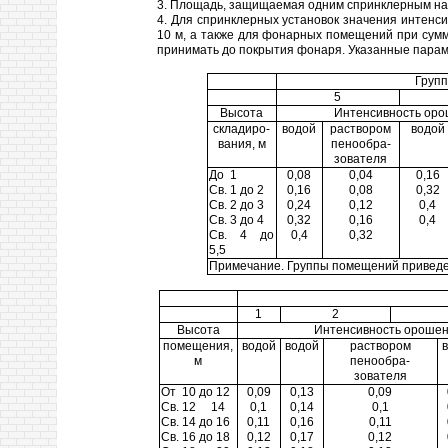
3. Площадь, защищаемая одним спринклерным нас
4. Для спринклерных установок значения интен
10 м, а также для фонарных помещений при су
принимать до покрытия фонаря. Указанные параме
Груп
5
Высота
Интенсивность ороше
складиро-
водой
раствором
водой
вания, м
пенообра-
зователя
До 1
0,08
0,04
0,16
Св. 1 до 2
0,16
0,08
0,32
Св. 2 до 3
0,24
0,12
0,4
Св. 3 до 4
0,32
0,16
0,4
Св. 4 до
0,4
0,32
5,5
Примечание. Группы помещений приведе
1
2
Высота
Интенсивность орошения
помещения,
водой
водой
раствором
м
пенообра-
зователя
От 10 до 12
0,09
0,13
0,09
Св. 12 14
0,1
0,14
0,1
Св. 14 до 16
0,11
0,16
0,11
Св. 16 до 18
0,12
0,17
0,12