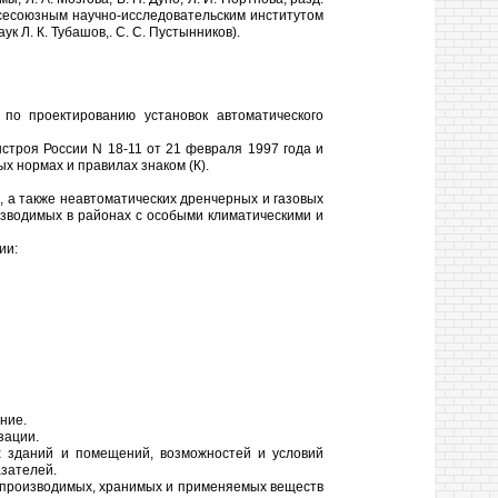
 Всесоюзным научно-исследовательским институтом
к Л. К. Тубашов,. С. С. Пустынников).
по проектированию установок автоматического
строя России N 18-11 от 21 февраля 1997 года и
х нормах и правилах знаком (К).
 а также неавтоматических дренчерных и газовых
озводимых в районах с особыми климатическими и
ии:
ние.
зации.
х зданий и помещений, возможностей и условий
азателей.
в производимых, хранимых и применяемых веществ