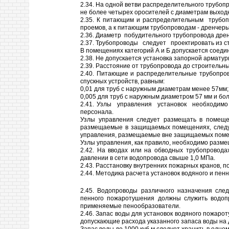
2.34. На одной ветви распределительного трубопр
не более четырех оросителей с диаметрам выходн
2.35. К питающим и распределительным трубоп
проемов, а к питающим трубопроводам - дренчеры
2.36. Диаметр побудительного трубопровода дрен
2.37. Трубопроводы следует проектировать из с
В помещениях категорий А и Б допускается соеди
2.38. Не допускается установка запорной арматур
2.39. Расстояние от трубопровода до строительны
2.40. Питающие и распределительные трубопров
спускных устройств, равным:
0,01 для труб с наружным диаметрам менее 57мм;
0,005 для труб с наружным диаметром 57 мм и бол
2.41. Узлы управления установок необходимо
персонала.
Узлы управления следует размещать в помеще
размещаемые в защищаемых помещениях, следуе
управления, размещаемые вне защищаемых помещ
Узлы управления, как правило, необходимо разме
2.42. На вводах или на обводных трубопровода
давлении в сети водопровода свыше 1,0 МПа.
2.43. Расстановку внутренних пожарных кранов, 
2.44. Методика расчета установок водяного и пе
2.45. Водопроводы различного назначения след
пенного пожаротушения должны служить водопр
применяемые пенообразователи.
2.46. Запас воды для установок водяного пожаро
допускающие расхода указанного запаса воды на 