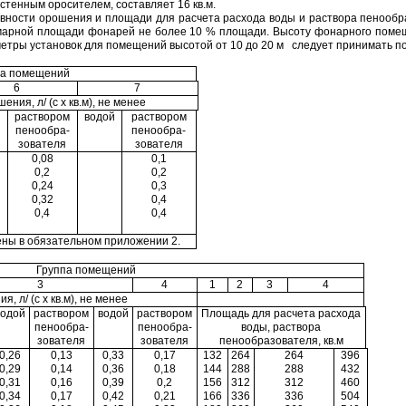
тенным оросителем, составляет 16 кв.м.
сивности орошения и площади для расчета расхода воды и раствора пенооб
ммарной площади фонарей не более 10 % площади. Высоту фонарного поме
тры установок для помещений высотой от 10 до 20 м следует принимать по 
па помещений
6
7
ния, л/ (с х кв.м), не менее
раствором
водой
раствором
пенообра-
пенообра-
зователя
зователя
0,08
0,1
0,2
0,2
0,24
0,3
0,32
0,4
0,4
0,4
ны в обязательном приложении 2.
Группа помещений
3
4
1
2
3
4
, л/ (с х кв.м), не менее
водой
раствором
водой
раствором
Площадь для расчета расхода
пенообра-
пенообра-
воды, раствора
зователя
зователя
пенообразователя, кв.м
0,26
0,13
0,33
0,17
132
264
264
396
0,29
0,14
0,36
0,18
144
288
288
432
0,31
0,16
0,39
0,2
156
312
312
460
0,34
0,17
0,42
0,21
166
336
336
504