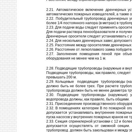
2.21. Автоматическое включение дренчерных у
автоматических пожарных извещателей, а также о
2.22. Побудительный трубопровод дренчерных у
более 1/4 постоянного напора (в метрах) в трубо
2.23. Для подачи воды следует применять оросител
Для подачи раствора пенообразователя и получе
Дренчерные оросители следует устанавливать с 
2.24. Для нескольких дренчерных завес допускает
2.25. Расстояние между оросителями дренчерных 
2.26. Расстояние от легкоплавкого замка побудите
2.27. Заполнение помещения пеной при объ
оборудования не менее чем на 1 м.
2.28. Подводящие трубопроводы (наружные и вну
Подводящие трубопроводы, как правило, следует 
превышать 200 м.
2.29. Кольцевые подводящие трубопроводы (нару
должно быть не более трех. При расчете трубо
трубопровода должен быть не менее диаметра тр
2.30. Подводящие трубопроводы (наружные) у
водопровода должны, как правило, быть общими.
2.31. Присоединение производственного оборудо
2.32. В помещениях категории В по пожарной о
допускается устанавливать внутренние пожарны
пуска насосов у внутренних пожарных кранов не т
2.33. Секция спринклерной установки с 12 и бол
допускается осуществлять от смежной секции
трубопровод должен быть закольцован и между э