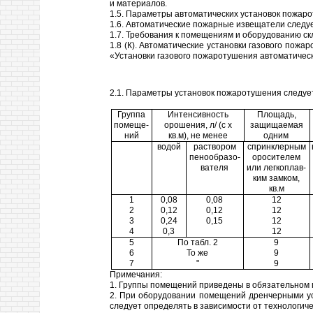
и материалов.
1.5. Параметры автоматических установок пожаро
1.6. Автоматические пожарные извещатели следу
1.7. Требования к помещениям и оборудованию с
1.8 (К). Автоматические установки газового пож
«Установки газового пожаротушения автоматичес
2.1. Параметры установок пожаротушения следует 
Группа
Интенсивность
Площадь,
помеще-
орошения, л/ (с х
защищаемая
ний
кв.м), не менее
одним
водой
раствором
спринклерным
пенообразо-
оросителем
вателя
или легкоплав-
ким замком,
кв.м
1
0,08
0,08
12
2
0,12
0,12
12
3
0,24
0,15
12
4
0,3
12
5
По табл. 2
9
6
То же
9
7
"
9
Примечания:
1. Группы помещений приведены в обязательном 
2. При оборудовании помещений дренчерными ус
следует определять в зависимости от технологиче