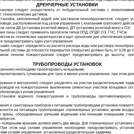
ДРЕНЧЕРНЫЕ УСТАНОВКИ
становок следует осуществлять от побудительной системы с легкоплавки
т технологических датчиков.
становок, заполненный водой или раствором пенообразователя, следует ус
проводе, расположенном под узлом управления с клапанами группового действ
и типов ДВ (установка розеткой вверх), ДП (установка розеткой вниз) и ОЭ.
ния пены следует применять оросители типов ОПД, ОПДР, ОЭ, ГЧС, ГЧСм.
учетом их технических характеристик и карт орошения для обеспечения ра
ся предусматривать один узел управления.
завес следует определять из расчета расхода воды или раствора пенообразо
льной системы до плоскости перекрытия (покрытия) должно быть от 0,08 до 0,
емном пенном пожаротушении следует предусматривать до высоты, пр
ТРУБОПРОВОДЫ УСТАНОВОК
тренние) необходимо проектировать кольцевыми.
проектировать тупиковыми для трех и менее узлов управления, при этом дл
жные и внутренние) следует разделять на участки разделительными задви
проводов на пожаротушение выключение ремонтных участков кольцевых сете
убопровода к узлам управления.
становок водяного пожаротушения и трубопроводы противопожарного, п
вания и санитарных приборов к питающим трубопроводам установок пожарот
пасности на питающих трубопроводах спринклерных установок, кроме возду
е краны, оборудованные ручными водяными или пенными пожарными ствол
ребуется.
ее пожарными кранами должна иметь два ввода. Для спринклерных установок с
. При этом над узлами управления необходимо предусматривать установ
тими узлами управления установлена разделительная задвижка.