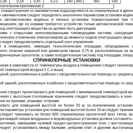
0,36
0,18
0,45
0,23
180
360
360
540
язательном приложении 2.
ного пожаротушения со смачивателем подразделяются на спринклерные и дрен
 смачивателем следует определять аналогично параметрам установок водя
х автоматических водяных и пенных установок пожаротушения при те
ещениях, где по нормам требуется устройство только автоматической пожа
ход огнетушащего вещества не должен быть диктующим.
новки с открытыми неизолированными токоведущими частями, находящ
ическое отключение электроэнергии до момента подачи огнетушащего вещес
 следует предусматривать отдельный узел управления.
ия в помещениях, имеющих технологические площадки, оборудование 
ьного сечения шириной или диаметром свыше 0,75 м, расположенные на выс
дренчерные оросители, а также побудительную систему под площадки, обору
СПРИНКЛЕРНЫЕ УСТАНОВКИ
ения в зависимости от температуры воздуха в помещениях следует проектир
й температурой воздуха 5 С и выше;
ний, расположенных в районах с продолжительностью периода со среднесут
 зданий, расположенных в районах с продолжительностью периода со сред
ния следует проектировать для помещений с минимальной температурой воз
щениях с высотным стеллажным хранением следует предусматривать в зоне 
не их приемки, упаковки, отправки.
ировать для помещений высотой не более 20 м, за исключением установо
ом параметры установок для помещений высотой более 20 м следует принимать
 следует принимать не более 800 спринклерных оросителей всех типов, в
ов каждой секции воздушных и водовоздушных установок должна составлять н
крытиями), имеющими нулевой предел распространения огня, с выступающим
ледует устанавливать между балками, ребрами плит и другими выступающ