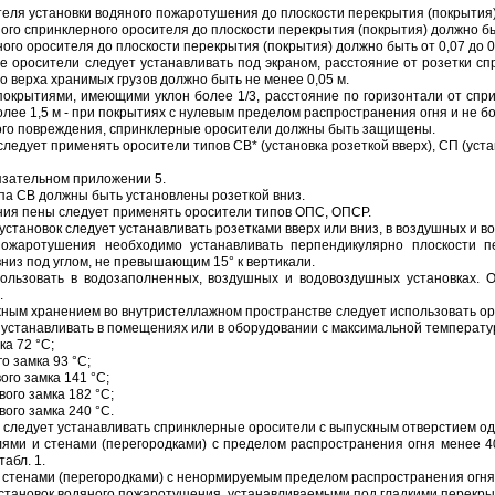
теля установки водяного пожаротушения до плоскости перекрытия (покрытия) 
го спринклерного оросителя до плоскости перекрытия (покрытия) должно быт
го оросителя до плоскости перекрытия (покрытия) должно быть от 0,07 до 0
 оросители следует устанавливать под экраном, расстояние от розетки сп
до верха хранимых грузов должно быть не менее 0,05 м.
 покрытиями, имеющими уклон более 1/3, расстояние по горизонтали от спр
лее 1,5 м - при покрытиях с нулевым пределом распространения огня и не бол
ского повреждения, спринклерные оросители должны быть защищены.
следует применять оросители типов СВ* (установка розеткой вверх), СП (уста
язательном приложении 5.
па СВ должны быть установлены розеткой вниз.
ния пены следует применять оросители типов ОПС, ОПСР.
становок следует устанавливать розетками вверх или вниз, в воздушных и во
пожаротушения необходимо устанавливать перпендикулярно плоскости пе
из под углом, не превышающим 15° к вертикали.
льзовать в водозаполненных, воздушных и водовоздушных установках. О
.
ным хранением во внутристеллажном пространстве следует использовать ор
 устанавливать в помещениях или в оборудовании с максимальной температу
ка 72 °С;
о замка 93 °С;
ого замка 141 °С;
ого замка 182 °С;
ого замка 240 °С.
 следует устанавливать спринклерные оросители с выпускным отверстием од
лями и стенами (перегородками) с пределом распространения огня менее 
абл. 1.
стенами (перегородками) с ненормируемым пределом распространения огня 
тановок водяного пожаротушения, устанавливаемыми под гладкими перекрыти