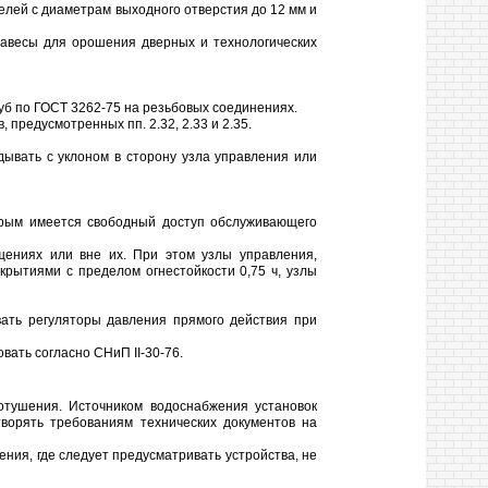
телей с диаметрам выходного отверстия до 12 мм и
авесы для орошения дверных и технологических
уб по ГОСТ 3262-75 на резьбовых соединениях.
предусмотренных пп. 2.32, 2.33 и 2.35.
ывать с уклоном в сторону узла управления или
рым имеется свободный доступ обслуживающего
ениях или вне их. При этом узлы управления,
ытиями с пределом огнестойкости 0,75 ч, узлы
вать регуляторы давления прямого действия при
вать согласно СНиП II-30-76.
ротушения. Источником водоснабжения установок
ворять требованиям технических документов на
ния, где следует предусматривать устройства, не