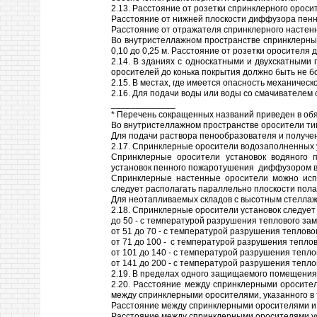
2.13. Расстояние от розетки спринклерного ороси
Расстояние от нижней плоскости диффузора пенно
Расстояние от отражателя спринклерного настенно
Во внутристеллажном пространстве спринклерные
0,10 до 0,25 м. Расстояние от розетки оросителя 
2.14. В зданиях с односкатными и двухскатными
оросителей до конька покрытия должно быть не бо
2.15. В местах, где имеется опасность механиче
2.16. Для подачи воды или воды со смачивателем 
_____________
* Перечень сокращенных названий приведен в об
Во внутристеллажном пространстве оросители ти
Для подачи раствора пенообразователя и получе
2.17. Спринклерные оросители водозаполненных у
Спринклерные оросители установок водяного 
установок пенного пожаротушения диффузором вн
Спринклерные настенные оросители можно испо
следует располагать параллельно плоскости пола
Для неотапливаемых складов с высотным стеллаж
2.18. Спринклерные оросители установок следует
до 50 - с температурой разрушения теплового зам
от 51 до 70 - с температурой разрушения тепловог
от 71 до 100 - с температурой разрушения теплов
от 101 до 140 - с температурой разрушения теплов
от 141 до 200 - с температурой разрушения теплов
2.19. В пределах одного защищаемого помещения
2.20. Расстояние между спринклерными оросите
между спринклерными оросителями, указанного в т
Расстояние между спринклерными оросителями и 
Расстояние между спринклерными оросителями ус