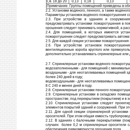
Св. 18 до 20
0,13
0,18
0,13
Примечание. Группы помещений приведены в об
2.2. Установки водяного, пенного, а также водя
Параметры установок водяного пожаротушения со
2.3. При устройстве в зданиях и сооружения
предусматривать установки пожаротушения в пом
орошения следует принимать нормативной, а рас
2.4. Для помещений, в которых имеются уста
пожаротушении следует предусматривать автомат
2.5. Для каждой секции установки пожаротушения
2.6. При устройстве установок пожаротушен
вентиляционные короба круглого или прямоугол
дополнительно устанавливать спринклерные или 
2.7. Спринклерные установки водяного пожаротуш
водозаполненными - для помещений с минимально
воздушными - для неотапливаемых помещений зда
более 240 дней в году;
водовоздушными - для неотапливаемых помещений
8 С 240 и менее дней в году.
2.8. Спринклерные установки пенного пожаротуше
2.9. Спринклерные установки в складских поме
пространстве, под перекрытием (покрытием) и в зо
2.10. Спринклерные установки следует проект
элементов покрытий зданий и сооружений. При эт
2.11. Для одной секции спринклерной установки
оросителей. При этом общая емкость трубопровод
2.12. В зданиях с балочными перекрытиями (по
случаях более 0,2 м спринклерные оросители с
обеспечения равномерности орошения пола.