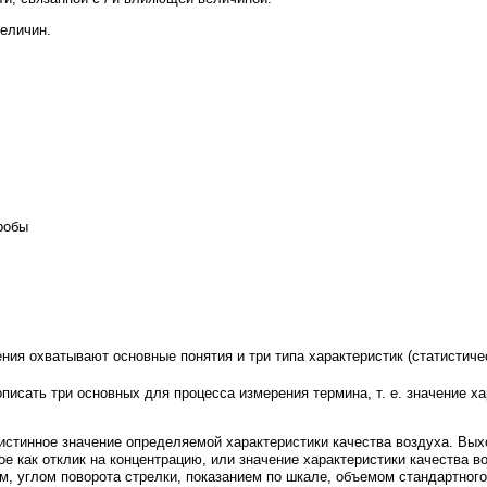
еличин.
робы
ия охватывают основные понятия и три типа характеристик (статистиче
исать три основных для процесса измерения термина, т. е. значение ха
 истинное значение определяемой характеристики качества воздуха. Вы
е как отклик на концентрацию, или значение характеристики качества в
 углом поворота стрелки, показанием по шкале, объемом стандартного 