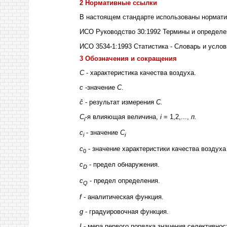
2 Нормативные ссылки
В настоящем стандарте использованы нормат
ИСО Руководство 30:1992 Термины и определе
ИСО 3534-1:1993 Статистика - Словарь и услов
3 Обозначения и сокращения
С
- характеристика качества воздуха.
с
-значение
С
.
ĉ
- результат измерения
С.
С
-я влияющая величина,
i
= 1,2,...,
п.
i
с
- значение
С
i
i
с
- значение характеристики качества воздух
0
c
- предел обнаружения.
D
c
- предел определения.
Q
f
- аналитическая функция.
g
- градуировочная функция.
I
- мера первого порядка значения селективнос