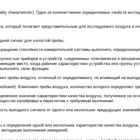
ality
characteristic
): Одно из количественно определяемых свойств иссле
ха, который полагают представительным для исследуемого воздуха и по
одной сигнал для холостой пробы.
екращение способности измерительной системы выполнять определенну
купностью приборов и устройств, соединенных электрически и механиче
меющие место, когда рабочие характеристики устройства или группы уст
 выполнять свою функцию.
нент пробы воздуха, отличный от определяемого, но влияющий на выходн
stituent
): Компонент пробы воздуха, количество которого определяют пр
Оцененное значение характеристики качества воздуха, полученное на о
роцессом калибровки и пересчетом к требуемым величинам.
мость выходного сигнала от одного или нескольких предыдущих значений
бы и определения одной или нескольких характеристик качества воздуха
м методикам выполнения измерений.