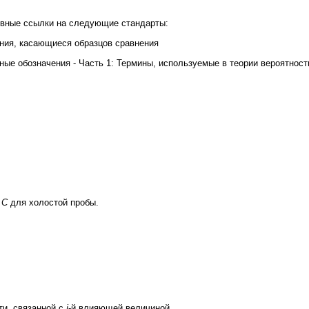
ивные ссылки на следующие стандарты:
ния, касающиеся образцов сравнения
ные обозначения - Часть 1: Термины, используемые в теории вероятност
а
С
для холостой пробы.
ти, связанной с
i
-й влияющей величиной.