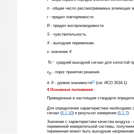
п
- общее число рассматриваемых влияющих в
r
- предел повторяемости.
R
- предел воспроизводимости.
S
- чувствительность.
X
- выходная переменная.
х
-значение
X
средний выходной сигнал для холостой п
x
- порог принятия решения.
D
1)
a
,
b
- уровни значимости
(см. ИСО 3534-1).
4 Основные положения
Приведенные в настоящем стандарте определен
Для определения характеристики необходимо оп
сигнал (
5.1.10
) и результат измерения (
5.1.7
).
Значение
с
характеристики качества воздуха -
переменной измерительной системы, полученно
переменная может быть выходным напряжением,