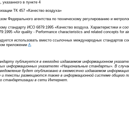
 указанного в пункте 4
изации ТК 457 «Качество воздуха»
Федерального агентства по техническому регулированию и метролог
ому стандарту ИСО 6879:1995 «Качество воздуха. Характеристики и соо
9:1995 «
Air
quality
-
Performance
characteristics
and
related
concepts
for
ai
ндуется использовать вместо ссылочных международных стандартов со
ьном приложении
А
.
андарту публикуется в ежегодно издаваемом информационном указат
мых информационных указателях «Национальные стандарты». В случа
домление будет опубликовано в ежемесячно издаваемом информацио
 и тексты размещаются также в информационной системе общего п
 по стандартизации в сети Интернет.