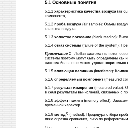
5.1 Основные понятия
5.1.1
характеристика качества воздуха
(
air
qu
компонента,
5.1.2
проба воздуха
(
air
sample
): Объем возду
качества воздуха.
5.1.3
холостое показание
(
blank
reading
): Вых
5.1.4
отказ системы
(
failure
of
the
system
): Пр
Примечание 1
- Любая система является сово
системы поэтому могут быть определены как и
система больше не может удовлетворительно
5.1.5
влияющая величина
(
interferent
): Компо
5.1.6 о
пределяемый компонент
(
measured
con
5.1.7
результат измерения
(
measured
value
): 
в себя результаты вычислений, связанных с п
5.1.8
эффект памяти
(
memory
effect
): Зависи
временной характер.
1)
5.1.9
метод
(
method
): Процедура отбора про
либо образца сравнения, либо по референтны
1)