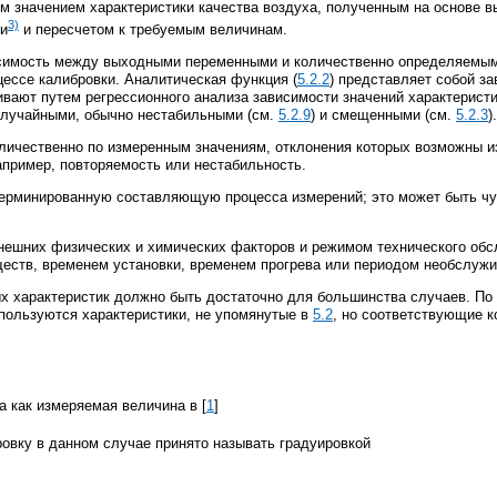
 значением характеристики качества воздуха, полученным на основе в
3)
ки
и пересчетом к требуемым величинам.
исимость между выходными переменными и количественно определяемыми
оцессе калибровки. Аналитическая функция (
5.2.2
) представляет собой з
ают путем регрессионного анализа зависимости значений характеристи
случайными, обычно нестабильными (см.
5.2.9
) и смещенными (см.
5.2.3
).
оличественно по измеренным значениям, отклонения которых возможны 
апример, повторяемость или нестабильность.
ерминированную составляющую процесса измерений; это может быть чу
нешних физических и химических факторов и режимом технического обс
еств, временем установки, временем прогрева или периодом необслужи
х характеристик должно быть достаточно для большинства случаев. По
спользуются характеристики, не упомянутые в
5.2
, но соответствующие 
 как измеряемая величина в [
1
]
овку в данном случае принято называть градуировкой