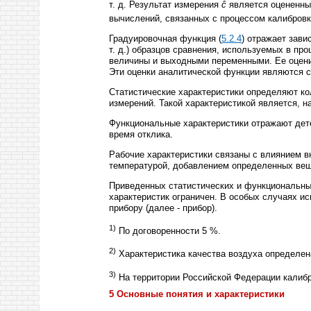
т. д. Результат измерения
ĉ
является оцененным
вычислений, связанных с процессом калибров
Градуировочная функция (
5.2.4
) отражает зав
т. д.) образцов сравнения, используемых в пр
величины и выходными переменными. Ее оценив
Эти оценки аналитической функции являются 
Статистические характеристики определяют к
измерений. Такой характеристикой является, н
Функциональные характеристики отражают дет
время отклика.
Рабочие характеристики связаны с влиянием в
температурой, добавлением определенных вещ
Приведенных статистических и функциональны
характеристик ограничен. В особых случаях и
прибору (далее - прибор).
1)
По договоренности 5 %.
2)
Характеристика качества воздуха определена
3)
На территории Российской Федерации калибр
5 Основные понятия и характеристики