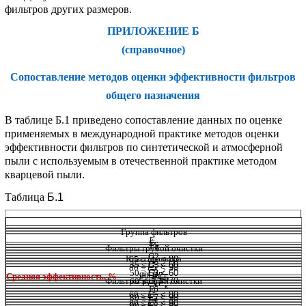
фильтров других размеров.
ПРИЛОЖЕНИЕ Б
(справочное)
Сопоставление методов оценки эффективности фильтров
общего назначения
В таблице Б.1 приведено сопоставление данных по оценке
применяемых в международной практике методов оценки
эффективности фильтров по синтетической и атмосферной
пыли с используемым в отечественной практике методом
кварцевой пыли.
Таблица
Б.1
Группа фильтров
Е
Е
с
Е
а
Фильтры грубой очистки
к
G2
Класс фильтра
65 ≤
Е
<
80
-
с
35 ≤
Е
G3
< 50
80 ≤
Е
<
90
к
-
с
50 ≤
Е
G4
< 60
G1
90 ≤
Е
Средняя эффективность, %
к
Е
< 65
-
с
-
Фильтры тонкой очистки
60 ≤
Е
< 70
с
35 <
Е
к
к
F6
-
60 ≤
Е
< 80
80 ≤
Е
F7
< 90
а
-
к
80 ≤
Е
<
90
90 ≤
Е
F8
< 95
а