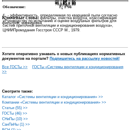
F5
-
к
-
90 ≤
Е
<
95
40 ≤
Е
< 60
95 ≤
Е
F9
< 98
а
70 ≤
Е
< 80
-
а
к
95
≤
Е
к
Обозначение:
Е
≤ 98
а
к
Е
-
эффективность, определяемая по кварцевой пыли согласно
к
Ключевые слова:
фильтры, очистка воздуха, классификация
«Руководству по испытанию и оценке воздушных фильтров для
фильтров, маркировка
систем приточной вентиляции и кондиционирования воздуха»,
ЦНИИПромздания Госстроя СССР М., 1979.
Хотите оперативно узнавать о новых публикациях нормативных
документов на портале?
Подпишитесь на рассылку новостей!
Все ГОСТы >>
ГОСТы «Системы вентиляции и кондиционирования
>>
Смотрите также:
Каталог «Системы вентиляции и кондиционирования» >>
Компании «Системы вентиляции и кондиционирования» >>
Статьи (55) >>
ГОСТы (46) >>
СНиПы (10) >>
СанПиНы (1) >>
ВСН (1) >>