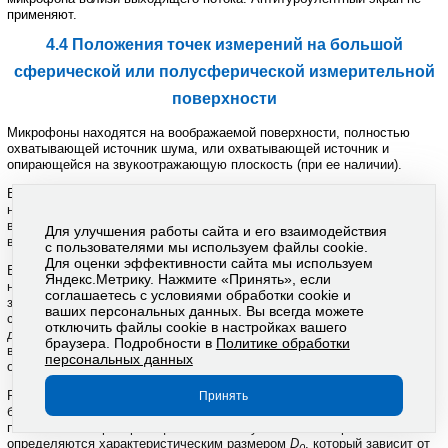
применяют
.
4.4
Положения
точек
измерений
на
большой
сферической
или
полусферической
измерительной
поверхности
Микрофоны
находятся
на
воображаемой
поверхности
,
полностью
охватывающей
источник
шума
,
или охватывающей
источник
и
опирающейся
на
звукоотражающую
плоскость
(
при
ее
наличии
).
Если
измерительная
поверхность
сферическая
,
то
ее
центр
находится
в
геометрическом
центре
плоскости
входа
(
выхода
)
вентилятора
или
окончания
воздуховода
(
для
малых
вентиляторов
с
Для улучшения работы сайта и его взаимодействия
воздуховодами
).
с пользователями мы используем файлы cookie.
Для оценки эффективности сайта мы используем
Если
измерительная
поверхность
полусферическая
,
то
ее
центр
Яндекс.Метрику. Нажмите «Принять», если
находится
в
центре
проекции
входа или
выхода
вентилятора
на
соглашаетесь с условиями обработки cookie и
звукоотражающую
плоскость
для
компоновок
типов
В
и
С
ваших персональных данных. Вы всегда можете
соответственно
.
Для компоновки
типа
А
вход
(
выход
)
вентилятора
отключить файлы cookie в настройках вашего
должен
находиться
в
центре
полусферы
.
Для
малых
вентиляторов
с
браузера. Подробности в
Политике обработки
воздуховодами
центр
полусферы
находится
в
центре
проекции
персональных данных
окончания
воздуховода
на
звукоотражающую
плоскость
.
Радиус
измерительной
поверхности
должен
быть
достаточно
Принять
большим
,
чтобы
точки
измерений
находились
вне
ближнего
звукового
поля
вентилятора
.
Границы
ближнего
звукового
поля
приблизительно
определяются
характеристическим
размером
D
,
который
зависит
от
0