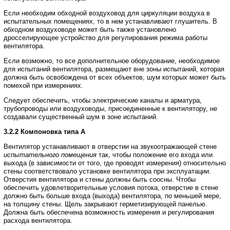
Если
необходим
обходной
воздуховод
для
циркуляции
воздуха
в
испытательных
помещениях
,
то
в нем
устанавливают
глушитель
.
В
обходном
воздуховоде
может
быть
также
установлено
дросселирующее устройство
для
регулирования
режима
работы
вентилятора
.
Если
возможно
,
то
все
дополнительное
оборудование
,
необходимое
для
испытаний
вентилятора
,
размещают
вне
зоны
испытаний
,
которая
должна
быть
освобождена
от
всех
объектов
,
шум
которых
может быть
помехой
при
измерениях
.
Следует
обеспечить
,
чтобы
электрические
каналы
и
арматура
,
трубопроводы
или
воздуховоды
,
присоединенные
к
вентилятору
,
не
создавали
существенный
шум
в
зоне
испытаний
.
3.2.2
Компоновка
типа
А
Вентилятор
устанавливают
в
отверстии
на
звукоотражающей
стене
испытательного
помещения
так
,
чтобы
положение
его
входа
или
выхода
(
в
зависимости
от
того
,
где
проводят
измерения
)
относительно
стены
соответствовало
установке
вентилятора
при
эксплуатации
.
Отверстия
вентилятора
и
стены
должны быть
соосны
.
Чтобы
обеспечить
удовлетворительные
условия
потока
,
отверстие
в
стене
должно
быть
больше
входа
(
выхода
)
вентилятора
,
по
меньшей
мере
,
на
толщину
стены
.
Щель
закрывают
герметизирующей панелью
.
Должна
быть
обеспечена
возможность
измерения
и
регулирования
расхода
вентилятора
.