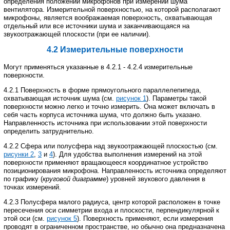
определения
положений
микрофонов при
измерении
шума
вентилятора
.
Измерительной
поверхностью
,
на
которой
располагают
микрофоны
,
является
воображаемая
поверхность
,
охватывающая
отдельный
или
все
источники
шума
и
заканчивающаяся
на
звукоотражающей
плоскости
(
при
ее
наличии
).
4.2 Измерительные поверхности
Могут
применяться
указанные
в
4.2.1
-
4.2.4
измерительные
поверхности
.
4.2.1 Поверхность
в
форме
прямоугольного
параллелепипеда
,
охватывающая
источник
шума
(
см
.
рисунок
1
).
Параметры
такой
поверхности
можно
легко
и
точно
измерить
.
Она
может
включать
в
себя часть
корпуса
источника
шума
,
что
должно
быть
указано
.
Направленность
источника
при
использовании этой
поверхности
определить
затруднительно
.
4.2.2 Сфера
или
полусфера
над
звукоотражающей
плоскостью
(
см
.
рисунки
2
,
3
и
4
).
Для
удобства выполнения
измерений
на
этой
поверхности
применяют
вращающееся
координатное
устройство
позиционирования
микрофона
.
Направленность
источника
определяют
по
графику
(
круговой
диаграмме
)
уровней
звукового
давления
в
точках
измерений
.
4.2.3 Полусфера
малого
радиуса
,
центр
которой
расположен
в
точке
пересечения
оси
симметрии входа
и
плоскости
,
перпендикулярной
к
этой
оси
(
см
.
рисунок
5
).
Поверхность
применяют
,
если
измерения
проводят
в
ограниченном
пространстве
,
но
обычно
она
предназначена