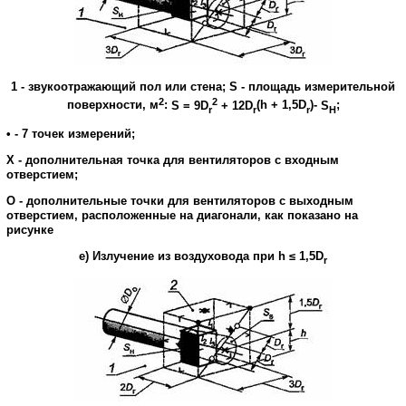
1
-
звукоотражающий
пол
или
стена
;
S
-
площадь
измерительной
2
2
поверхности
,
м
:
S = 9D
+ 12D
(h + 1,5D
)
-
S
;
r
r
r
H
•
-
7
точек
измерений
;
X
-
дополнительная
точка
для
вентиляторов
с
входным
отверстием
;
О
-
дополнительные
точки
для
вентиляторов
с
выходным
отверстием
,
расположенные
на
диагонали
,
как
показано
на
рисунке
е
)
Излучение
из
воздуховода
при
h
≤
1,5
D
r