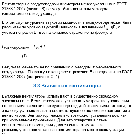
Вентиляторы
с
воздуховодами
диаметром
менее
указанных
в
ГОСТ
31353.1
-
2007
(
раздел
8)
не
могут
быть испытаны
методом
измерительного
воздуховода
.
В
этом
случае
уровень
звуковой
мощности
в
воздуховоде
может
быть
рассчитан
по
уровню
звуковой мощности
в
помещении
L
,
дБ
,
с
w
учетом
поправки
Е
,
дБ
,
на
концевое
отражение
по
формуле
L
=
L
+
E
W
в воздуховоде
W
(1)
Результат
менее
точен
по
сравнению
с
методом
измерительного
воздуховода
.
Поправку
на
концевое
отражение
Е
определяют
по
ГОСТ
31353.1
-
2007
(
см
.
рисунок
С
. 1).
3.3
Вытяжные
вентиляторы
Вытяжные
вентиляторы
испытывают
в
существенно
свободном
звуковом
поле
.
Если
невозможно установить
устройство
управления
положением
заслонки
в
воздуховоде
под
действием
силы
тяжести
,
то
заслонку
устанавливают
в
соответствующее
положение
при
монтаже
вентилятора
.
Вентилятор
,
насколько возможно
,
устанавливают
,
как
при
нормальном
применении
.
Диаметр
отверстия
в
стене
испытательного помещения
должен
быть
таким
же
,
как
рекомендуется
при
установке
вентилятора
на
месте
эксплуатации
.