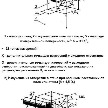
1
-
пол
или
стена
; 2
-
звукоотражающая
плоскость
;
S
-
площадь
2
2
измерительной
поверхности
,
м
:
S
= 33
D
,
r
•
-
12
точек
измерений
;
X
-
дополнительная
точка
для
измерений
у
входного отверстия
;
О
-
дополнительные
точки
для
измерений
у
выходного
отверстия
,
расположенные
на
диагонали
,
как
показано на
рисунке
,
на
расстоянии
D
от
оси
потока
r
b
)
Излучение
из
отверстия
в
стене
при
большом расстоянии
от
пола
или
стены
(
h
≥
4,5
D
)
r