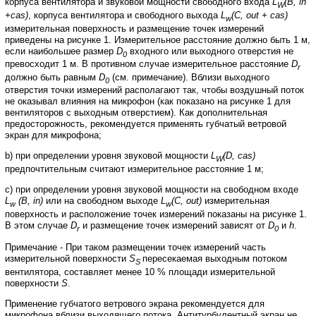
корпуса
вентилятора
и
звуковой мощности
свободного
входа
L
(
B
,
in
W
+
cas
)
,
корпуса
вентилятора
и
свободного
выхода
L
(
С
,
out
+
cas
)
w
измерительная
поверхность
и
размещение
точек
измерений
приведены
на
рисунке
1.
Измерительное
расстояние
должно
быть
1
м
,
если
наибольшее
размер
D
входного
или
выходного
отверстия
не
0
превосходит
1
м
.
В
противном
случае
измерительное
расстояние
D
r
должно
быть
равным
D
(
см
.
примечание
).
Вблизи выходного
0
отверстия
точки
измерений
располагают
так
,
чтобы
воздушный
поток
не
оказывал
влияния
на микрофон
(
как
показано
на
рисунке
1
для
вентиляторов
с
выходным
отверстием
).
Как
дополнительная
предосторожность
,
рекомендуется
применять
губчатый
ветровой
экран
для
микрофона
;
b
) при
определении
уровня
звуковой
мощности
L
(
D
,
cas
)
W
предпочтительным
считают
измерительное
расстояние
1
м
;
c
) при
определении
уровня
звуковой
мощности
на
свободном
входе
L
(
В
,
in
)
или
на
свободном выходе
L
(
С
,
out
)
измерительная
w
w
поверхность
и
расположение
точек
измерений
показаны
на
рисунке
1.
В
этом
случае
D
и
размещение
точек
измерений
зависят
от
D
и
h
.
r
0
Примечание
-
При
таком
размещении
точек
измерений
часть
измерительной
поверхности
S
пересекаемая
выходным
потоком
S
вентилятора
,
составляет
менее
10 %
площади
измерительной
поверхности
S
.
Применение
губчатого
ветрового
экрана
рекомендуется
для
микрофона
вблизи
выходящего
потока
.
Антитурбулентный
экран
не