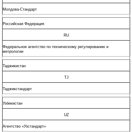
Молдова
-
Стандарт
Российская
Федерация
RU
Федеральное
агентство
по
техническому
регулированию
и
метрологии
Таджикистан
TJ
Таджикстандарт
Узбекистан
UZ
Агентство
«Узстандарт»