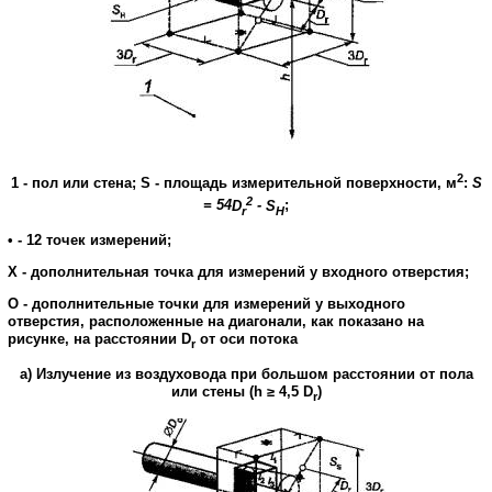
2
1
-
пол
или
стена
;
S
-
площадь
измерительной
поверхности
,
м
:
S
2
= 54
D
-
S
;
r
H
•
-
12
точек
измерений
;
X
-
дополнительная
точка
для
измерений
у
входного отверстия
;
О
-
дополнительные
точки
для
измерений
у
выходного
отверстия
,
расположенные
на
диагонали
,
как
показано на
рисунке
,
на
расстоянии
D
от
оси
потока
r
а
)
Излучение
из
воздуховода
при
большом расстоянии
от
пола
или
стены
(
h
≥
4,5
D
)
r