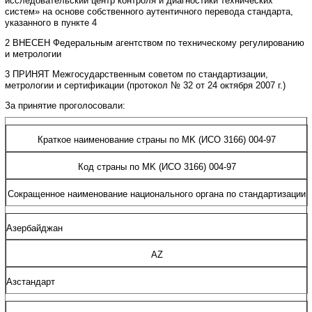
исследовательский
центр
контроля
и диагностики
технических
систем»
на
основе
собственного
аутентичного
перевода
стандарта
,
указанного
в пункте
4
2 ВНЕСЕН
Федеральным
агентством
по
техническому
регулированию
и
метрологии
3 ПРИНЯТ
Межгосударственным
советом
по
стандартизации
,
метрологии
и
сертификации
(
протокол №
32
от
24
октября
2007
г
.)
За
принятие
проголосовали
:
Краткое
наименование
страны по
MK
(
ИСО
3166) 004
-
97
Код
страны по
MK
(
ИСО
3166) 004
-
97
Сокращенное
наименование национального
органа
по
стандартизации
Азербайджан
AZ
Азстандарт