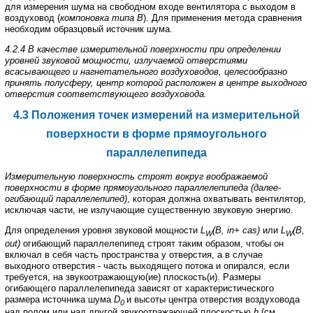
для
измерения
шума
на
свободном
входе
вентилятора
с
выходом
в
воздуховод
(
компоновка
типа
В
).
Для
применения
метода
сравнения
необходим
образцовый
источник
шума
.
4.2.4 В
качестве
измерительной
поверхности
при
определении
уровней
звуковой
мощности
,
излучаемой
отверстиями
всасывающего
и
нагнетательного
воздуховодов
,
целесообразно
принять
полусферу
,
центр
которой
расположен
в
центре
выходного
отверстия
соответствующего
воздуховода
.
4.3
Положения
точек
измерений
на
измерительной
поверхности
в
форме
прямоугольного
параллелепипеда
Измерительную
поверхность
строят
вокруг
воображаемой
поверхности
в
форме
прямоугольного параллелепипеда
(
далее
-
огибающий
параллелепипед
)
,
которая
должна
охватывать
вентилятор
,
исключая
части
,
не
излучающие
существенную
звуковую
энергию
.
Для
определения
уровня
звуковой
мощности
L
(
B
,
in
+
cas
)
или
L
(
B
,
W
W
out
)
огибающий
параллелепипед
строят
таким
образом
,
чтобы
он
включал
в
себя
часть
пространства
у
отверстия
,
а
в
случае
выходного отверстия
-
часть
выходящего
потока
и
опирался
,
если
требуется
,
на
звукоотражающую
(
ие
)
плоскость
(
и
).
Размеры
огибающего
параллелепипеда
зависят
от
характеристического
размера
источника
шума
D
и
высоты
центра
отверстия
воздуховода
0
над
полом
или
над
другой
звукоотражающей
плоскостью
h
(
см
.