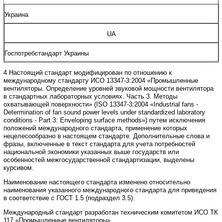
Украина
UA
Госпотребстандарт
Украины
4
Настоящий
стандарт
модифицирован
по
отношению
к
международному
стандарту
ИС
O
13347-3:2004
«Промышленные
вентиляторы
.
Определение
уровней
звуковой
мощности
вентилятора
в
стандартных
лабораторных
условиях
.
Часть
3.
Методы
охватывающей
поверхности»
(
ISO
13347-3:2004
«
Industrial
fans
-
Determination
of
fan
sound
power
levels
under
standardized
laboratory
conditions
-
Part
3:
Enveloping
surface
methods
»
)
путем
исключения
положений
международного
стандарта
,
применение
которых
нецелесообразно
в
настоящем
стандарте
.
Дополнительные
слова
и
фразы
,
включенные
в
текст
стандарта
для
учета
потребностей
национальной
экономики
указанных
выше
государств
или
особенностей
межгосударственной стандартизации
,
выделены
курсивом
.
Наименование
настоящего
стандарта
изменено
относительно
наименования
указанного
международного
стандарта
для
приведения
в
соответствие
с
ГОСТ
1.5
(
подраздел
3.5).
Международный
стандарт
разработан
техническим
комитетом
ИСО
ТК
117
«Промышленные
вентиляторы»
.