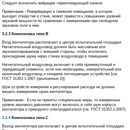
Следует
исключить
вибрацию
герметизирующей
панели
.
Примечание
-
Реверберация
в
смежном
помещении
,
в
которое
выходит
отверстие
в
стене
,
может привести
к
повышению
уровней
звуковой
мощности
по
сравнению
с
измеренными
при
свободном
звуковом поле
в
нем
.
3.2.3
Компоновка
типа
В
Вход
вентилятора
располагают
в
центре
испытательной
площадки
.
Нагнетательный
воздуховод
должен
быть
массивным
или
звукоизолированным
с
внешней
стороны
,
чтобы
исключить
прохождение
шума через
стенки
воздуховода
в
помещение
.
Нагнетательный
воздуховод
включает
в
себя
промежуточный
и
передающий
элементы
,
если
они необходимы
,
измерительный
или
оконечный
воздуховод
и
концевое
поглощающее
устройство
[
см
.
ГОСТ
31353.1
-
2007
(
приложение
D
)].
Шум
устройств
измерения
и
регулирования
расхода
не
должен
мешать
измерениям
шума вентилятора
.
Примечание
-
Если
не
приняты
специальные
меры
,
то
измеренные
уровни
звукового
давления
могут включать
в
себя
шум
корпуса
вентилятора
и
приводного
электродвигателя
(
см
.
ГОСТ
31353.1
-
2007
).
3.2.4
Компоновка
типа
С
Выход
вентилятора
располагают
в
центре
испытательной
площадки
.