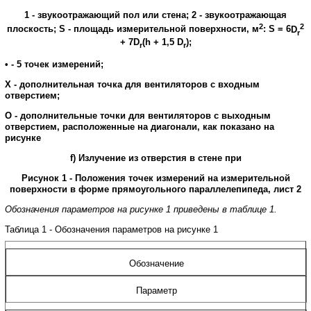
1
-
звукоотражающий
пол
или
стена
;
2
-
звукоотражающая
2
2
плоскость
;
S
-
площадь
измерительной
поверхности
,
м
:
S
= 6
D
r
+ 7
D
(
h
+
1,5
D
);
r
r
•
-
5
точек
измерений
;
X
-
дополнительная
точка
для
вентиляторов
с
входным
отверстием
;
О
-
дополнительные
точки
для
вентиляторов
с
выходным
отверстием
,
расположенные
на
диагонали
,
как
показано
на
рисунке
f
)
Излучение
из
отверстия
в
стене
при
Рисунок
1
-
Положения
точек
измерений
на
измерительной
поверхности в
форме
прямоугольного
параллелепипеда
,
лист
2
Обозначения
параметров
на
рисунке
1
приведены
в
таблице
1.
Таблица
1
-
Обозначения
параметров
на
рисунке
1
Обозначение
Параметр