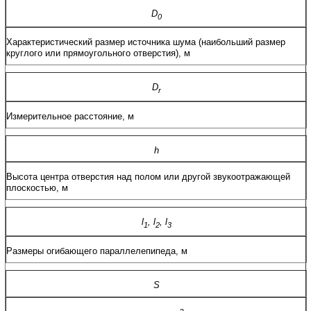
D
0
Характеристический
размер
источника
шума
(
наибольший
размер
круглого или
прямоугольного
отверстия
),
м
D
r
Измерительное
расстояние
,
м
h
Высота
центра
отверстия
над
полом
или
другой
звукоотражающей
плоскостью
,
м
l
,
l
,
l
1
2
3
Размеры
огибающего
параллелепипеда
,
м
S