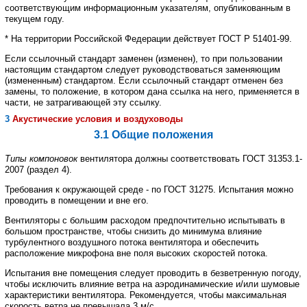
соответствующим
информационным
указателям
,
опубликованным
в
текущем
году
.
*
На
территории
Российской
Федерации
действует
ГОСТ
Р
51401
-
99
.
Если
ссылочный
стандарт
заменен
(
изменен
),
то
при
пользовании
настоящим
стандартом
следует
руководствоваться
заменяющим
(
измененным
)
стандартом
.
Если
ссылочный
стандарт
отменен
без
замены
,
то
положение
,
в котором
дана
ссылка
на
него
,
применяется
в
части
,
не
затрагивающей
эту
ссылку
.
3
Акустические
условия
и
воздуховоды
3.1 Общие положения
Типы
компоновок
вентилятора
должны
соответствовать
ГОСТ
31353.1
-
2007
(
раздел
4).
Требования
к
окружающей
среде
-
по
ГОСТ
31275.
Испытания
можно
проводить
в
помещении
и вне
его
.
Вентиляторы
с
большим
расходом
предпочтительно
испытывать
в
большом
пространстве
,
чтобы снизить
до
минимума
влияние
турбулентного
воздушного
потока
вентилятора
и
обеспечить
расположение микрофона
вне
поля
высоких
скоростей
потока
.
Испытания
вне
помещения
следует
проводить
в
безветренную
погоду
,
чтобы
исключить
влияние ветра
на
аэродинамические
и
/
или
шумовые
характеристики
вентилятора
.
Рекомендуется
,
чтобы
максимальная
скорость
ветра
не
превышала
3
м
/
с
.