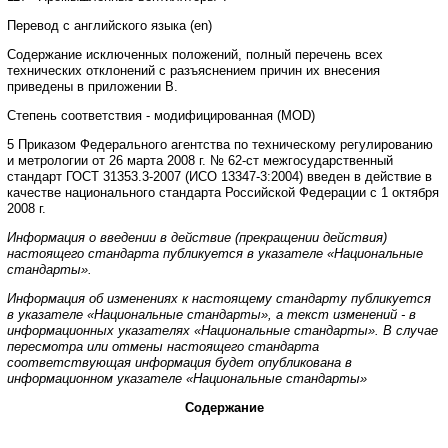
Перевод
с
английского
языка
(
en
)
Содержание
исключенных
положений
,
полный
перечень
всех
технических
отклонений
с
разъяснением
причин
их
внесения
приведены
в
приложении
В
.
Степень
соответствия
-
модифицированная
(
MOD
)
5
Приказом
Федерального
агентства
по
техническому
регулированию
и
метрологии
от
26
марта
2008
г
.
№
62-
ст
межгосударственный
стандарт
ГОСТ
31353.3
-
2007 (
ИС
O
13347-3:2004)
введен
в
действие в
качестве
национального
стандарта
Российской
Федерации
с
1
октября
2008
г
.
Информация
о
введении
в
действие
(
прекращении
действия
)
настоящего
стандарта
публикуется
в
указателе
«Национальные
стандарты»
.
Информация
об
изменениях
к
настоящему
стандарту
публикуется
в
указателе
«Национальные стандарты»
,
а
текст
изменений
-
в
информационных
указателях
«Национальные
стандарты»
.
В случае
пересмотра
или
отмены
настоящего
стандарта
соответствующая
информация
будет
опубликована
в
информационном
указателе
«Национальные
стандарты»
Содержание