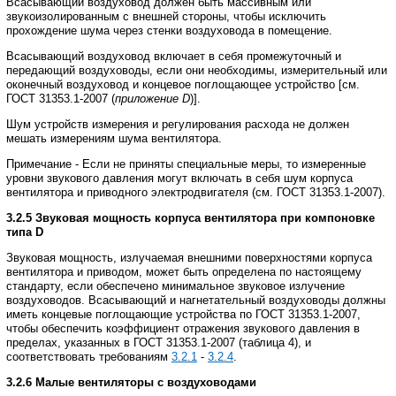
Всасывающий
воздуховод
должен
быть
массивным
или
звукоизолированным
с
внешней
стороны
,
чтобы
исключить
прохождение
шума через
стенки
воздуховода
в
помещение
.
Всасывающий
воздуховод
включает
в
себя
промежуточный
и
передающий
воздуховоды
,
если они
необходимы
,
измерительный
или
оконечный
воздуховод
и
концевое
поглощающее
устройство
[
см
.
ГОСТ
31353.1
-
2007
(
приложение
D
)].
Шум
устройств
измерения
и
регулирования
расхода
не
должен
мешать
измерениям
шума вентилятора
.
Примечание
-
Если
не
приняты
специальные
меры
,
то
измеренные
уровни
звукового
давления
могут включать
в
себя
шум
корпуса
вентилятора
и
приводного
электродвигателя
(
см
.
ГОСТ
31353.1
-
2007
).
3.2.5
Звуковая
мощность
корпуса
вентилятора
при
компоновке
типа
D
Звуковая
мощность
,
излучаемая
внешними
поверхностями
корпуса
вентилятора
и
приводом
,
может быть
определена
по
настоящему
стандарту
,
если
обеспечено
минимальное
звуковое
излучение
воздуховодов
.
Всасывающий
и
нагнетательный
воздуховоды
должны
иметь
концевые
поглощающие
устройства по
ГОСТ
31353.1
-
2007
,
чтобы
обеспечить
коэффициент
отражения
звукового
давления
в
пределах
,
указанных
в
ГОСТ
31353.1
-
2007
(
таблица
4),
и
соответствовать
требованиям
3.2.1
-
3.2.4
.
3.2.6
Малые
вентиляторы
с
воздуховодами