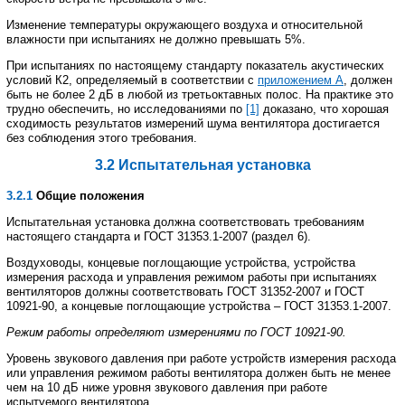
Изменение
температуры
окружающего
воздуха
и
относительной
влажности
при
испытаниях
не
должно
превышать
5%.
При
испытаниях
по
настоящему
стандарту
показатель
акустических
условий
К
2,
определяемый
в соответствии
с
приложением
А
,
должен
быть
не
более
2
дБ
в
любой
из
третьоктавных
полос
.
На
практике это
трудно
обеспечить
,
но
исследованиями
по
[1]
доказано
,
что
хорошая
сходимость
результатов
измерений
шума
вентилятора
достигается
без
соблюдения
этого
требования
.
3.2
Испытательная
установка
3.2.1
Общие
положения
Испытательная
установка
должна
соответствовать
требованиям
настоящего
стандарта
и
ГОСТ
31353.1
-
2007
(
раздел
6).
Воздуховоды
,
концевые
поглощающие
устройства
,
устройства
измерения
расхода
и
управления режимом
работы
при
испытаниях
вентиляторов
должны
соответствовать
ГОСТ
31352
-
2007
и
ГОСТ
10921
-
90
,
а концевые
поглощающие
устройства
–
ГОСТ
31353.1
-
2007
.
Режим
работы
определяют
измерениями
по
ГОСТ
10921
-
90
.
Уровень
звукового
давления
при
работе
устройств
измерения
расхода
или
управления
режимом
работы
вентилятора
должен
быть
не
менее
чем
на
10
дБ
ниже
уровня
звукового
давления
при
работе
испытуемого
вентилятора
.