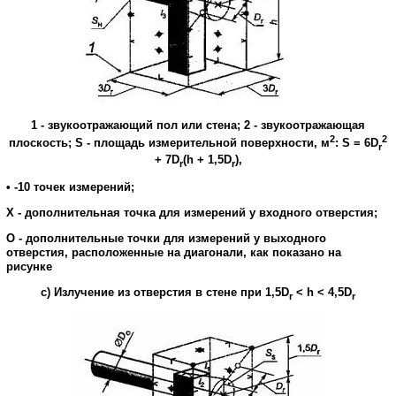
1
-
звукоотражающий
пол
или
стена
; 2
-
звукоотражающая
2
2
плоскость
;
S
-
площадь
измерительной
поверхности
,
м
:
S = 6D
r
+ 7D
(h + 1,5D
),
r
r
•
-
10
точек
измерений
;
X
-
дополнительная
точка
для
измерений
у
входного отверстия
;
O
-
дополнительные
точки
для
измерений
у
выходного
отверстия
,
расположенные
на
диагонали
,
как
показано на
рисунке
с
)
Излучение
из
отверстия
в
стене
при
1,5
D
<
h
< 4,5
D
r
r