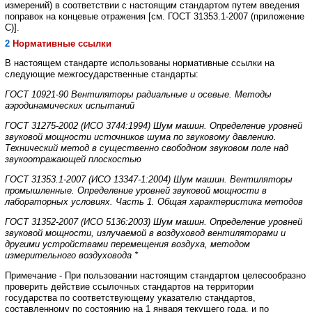
измерений
)
в соответствии
с
настоящим
стандартом
путем
введения
поправок
на
концевые
отражения
[
см
.
ГОСТ
31353.1
-
2007
(
приложение
С
)].
2
Нормативные
ссылки
В
настоящем
стандарте
использованы
нормативные
ссылки
на
следующие
межгосударственные стандарты
:
ГОСТ
10921
-
90
Вентиляторы
радиальные
и
осевые
.
Методы
аэродинамических
испытаний
ГОСТ
31275
-
2002 (
ИСО
3744:1994)
Шум
машин
.
Определение
уровней
звуковой
мощности
источников
шума
по
звуковому
давлению
.
Технический
метод
в
существенно
свободном
звуковом
поле
над
звукоотражающей
плоскостью
ГОСТ
31353.1
-
2007
(
ИС
О 13347-1:2004)
Шум
машин
.
Вентиляторы
промышленные
.
Определение уровней
звуковой
мощности
в
лабораторных
условиях
.
Часть
1.
Общая
характеристика
методов
ГОСТ
31352
-
2007
(
ИСО
5136:2003)
Шум
машин
.
Определение
уровней
звуковой
мощности
,
излучаемой
в
воздуховод
вентиляторами
и
другими
устройствами
перемещения
воздуха
,
методом
измерительного
воздуховода
*
Примечание
-
При
пользовании
настоящим
стандартом
целесообразно
проверить
действие
ссылочных стандартов
на
территории
государства
по
соответствующему
указателю
стандартов
,
составленному
по
состоянию на
1
января
текущего
года
,
и
по