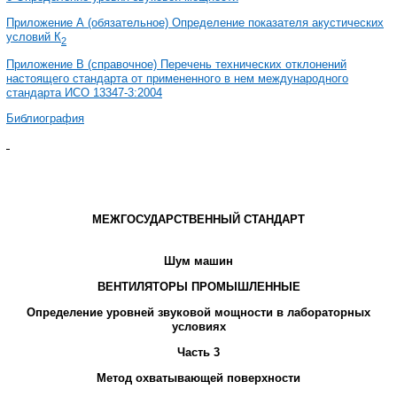
Приложение А (обязательное) Определение показателя акустических
условий
К
2
Приложение В (справочное) Перечень технических отклонений
настоящего стандарта от примененного в нем международного
стандарта ИСО 13347-3:2004
Библиография
МЕЖГОСУДАРСТВЕННЫЙ
СТАНДАРТ
Шум
машин
ВЕНТИЛЯТОРЫ
ПРОМЫШЛЕННЫЕ
Определение
уровней
звуковой
мощности в
лабораторных
условиях
Часть
3
Метод
охватывающей
поверхности