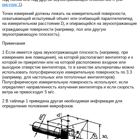
рисунок
1
).
Точки
измерений
должны
лежать
на
измерительной
поверхности
,
охватывающей
испытуемый
объект или
огибающий
параллелепипед
на
измерительном
расстоянии
D
и
опирающейся
на
звукоотражающие
r
ограждающие
поверхности
(
например
,
пол
или
другую
звукоотражающую
плоскость
).
Примечания
1 Если
имеется
одна
звукоотражающая
плоскость
(
например
,
при
измерениях
вне
помещения
),
на
которой располагают
вентилятор
и
к
которой
он
прикреплен
или
на
которой
расположено
входное
или
выходное
отверстие
вентилятора
,
то
в
качестве
альтернативы
можно
использовать
полусферическую
измерительную
поверхность
по
3.3
(
например
,
для
настольных
или
потолочных
вентиляторов
).
Полусферическую
измерительную
поверхность
используют
,
если
определяют
направленность
излучения
вентилятора
и
если
скорость
ветра
не
превосходит
5
м
/
с
.
2 В
таблице
1
приведена
другая
необходимая
информация
для
определения
положения
микрофонов
.