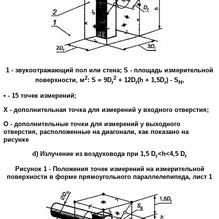
1
-
звукоотражающий
пол
или
стена
;
S
-
площадь
измерительной
2
2
поверхности
,
м
:
S = 9D
+ 12D
(h + 1,5D
)
-
S
,
r
r
r
H
•
-
15
точек
измерений
;
X
-
дополнительная
точка
для
измерений
у
входного отверстия
;
O
-
дополнительные
точки
для
измерений
у
выходного
отверстия
,
расположенные
на
диагонали
,
как
показано на
рисунке
d
)
Излучение
из
воздуховода
при
1,5
D
<
h
<4,5
D
г
г
Рисунок
1
-
Положения
точек
измерений
на
измерительной
поверхности в
форме
прямоугольного
параллелепипеда
,
лист
1