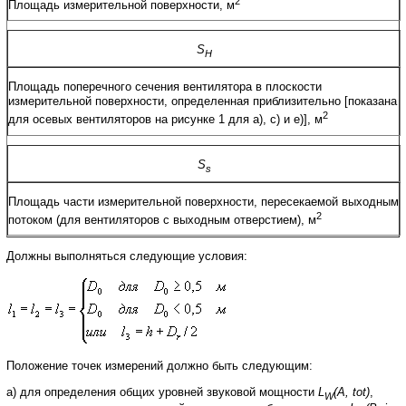
2
Площадь
измерительной
поверхности
,
м
S
H
Площадь
поперечного
сечения
вентилятора
в
плоскости
измерительной
поверхности
,
определенная
приблизительно
[
показана
2
для
осевых
вентиляторов
на
рисунке
1
для
а
),
с
)
и
е
)],
м
S
s
Площадь
части
измерительной
поверхности
,
пересекаемой
выходным
2
потоком
(
для
вентиляторов
с
выходным
отверстием
),
м
Должны
выполняться
следующие
условия
:
Положение
точек
измерений
должно
быть
следующим
:
a
) для
определения
общих
уровней
звуковой
мощности
L
(
A
,
tot
)
,
W