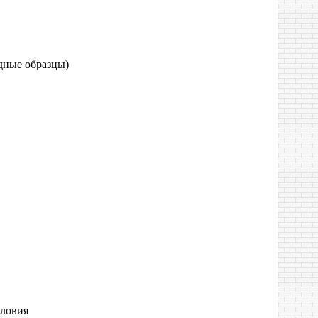
дные образцы)
словия