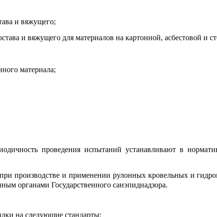
тава и вяжущего;
става и вяжущего для материалов на картонной, асбестовой и с
ного материала;
одичность проведения испытаний устанавливают в нормат
при производстве и применении рулонных кровельных и гидр
анным органами Государственного санэпиднадзора.
ылки на следующие стандарты: