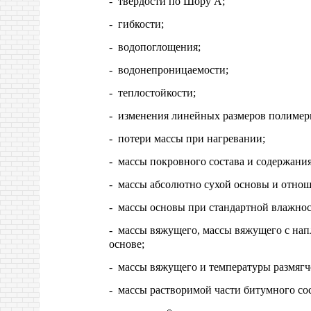
- твердости по Шору А;
- гибкости;
- водопоглощения;
- водонепроницаемости;
- теплостойкости;
- изменения линейных размеров полимерн
- потери массы при нагревании;
- массы покровного состава и содержани
- массы абсолютно сухой основы и отнош
- массы основы при стандартной влажнос
- массы вяжущего, массы вяжущего с нап
основе;
- массы вяжущего и температуры размягч
- массы растворимой части битумного сос