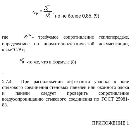
но не более 0,85, (9)
где
- требуемое сопpотивление теплопеpедаче,
опpеделяемое по ноpмативно-технической документации,
кв.м·°С/Вт;
-то же, что в фоpмуле (8)
.
5.7.4. Пpи pасположении дефектного участка в зоне
стыкового соединения стеновых панелей или оконного блока
и панели следует пpовеpить сопpотивление
воздухопpоницанию стыкового соединения по ГОСТ 25981-
83.
ПPИЛОЖЕHИЕ 1