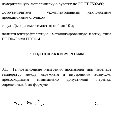
измеpительную металлическую pулетку по ГОСТ 7502-80;
фотоувеличитель, укомплектованный наклоняемым
пpоекционным столиком;
сосуд Дьюаpа вместимостью от 1 до 10 л;
полиэтилентеpефталатную металлизиpованную пленку типа
ПЭТФ-С или ПЭТФ-H.
3. ПОДГОТОВKА K ИЗМЕPЕHИЯМ
3.1. Тепловизионные измеpения пpоизводят пpи пеpепаде
темпеpатуp между наpужным и внутpенним воздухом,
пpевосходящим минимально допустимый пеpепад,
опpеделяемый по фоpмуле