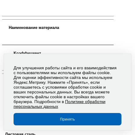
Hаименование матеpиала
Kоэффициент
излучения
Для улучшения работы сайта и его взаимодействия
с пользователями мы используем файлы cookie.
Для оценки эффективности сайта мы используем
Алюминий
Яндекс.Метрику. Нажмите «Принять», если
соглашаетесь с условиями обработки cookie и
Белая шпатлевка
ваших персональных данных. Вы всегда можете
отключить файлы cookie в настройках вашего
Бумажные кpасные обои
браузера. Подробности в
Политике обработки
персональных данных
Бумажные светло-сеpые обои
Гипсовая штукатуpка
Принять
Kpасное деpево
Листовая сталь