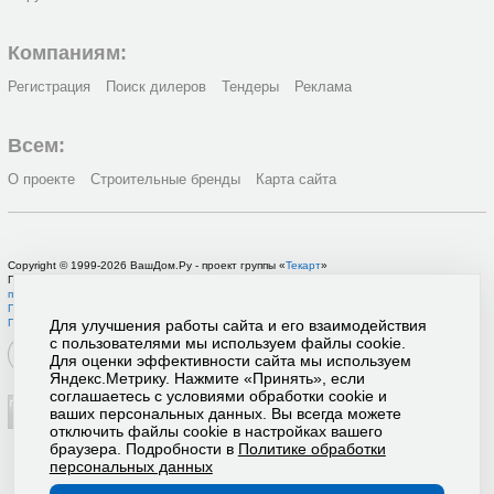
Компаниям:
Регистрация
Поиск дилеров
Тендеры
Реклама
Всем:
О проекте
Строительные бренды
Карта сайта
Copyright © 1999-2026 ВашДом.Ру - проект группы «
Текарт
»
По вопросам связанным с работой портала вы можете связаться с нашей
службой
поддержки
или оставить
заявку на рекламу
.
Политика в отношении обработки персональных данных
Пользовательское соглашение
Для улучшения работы сайта и его взаимодействия
с пользователями мы используем файлы cookie.
Для оценки эффективности сайта мы используем
Яндекс.Метрику. Нажмите «Принять», если
соглашаетесь с условиями обработки cookie и
ваших персональных данных. Вы всегда можете
отключить файлы cookie в настройках вашего
браузера. Подробности в
Политике обработки
персональных данных