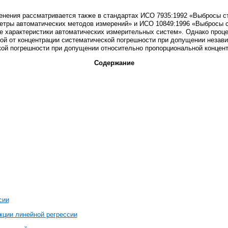
енения рассматривается также в стандартах ИСО 7935:1992 «Выбросы с
метры автоматических методов измерений» и ИСО 10849:1996 «Выбросы 
ие характеристики автоматических измерительных систем». Однако проце
й от концентрации систематической погрешности при допущении незави
кой погрешности при допущении относительно пропорциональной концент
Содержание
сии
ции линейной регрессии