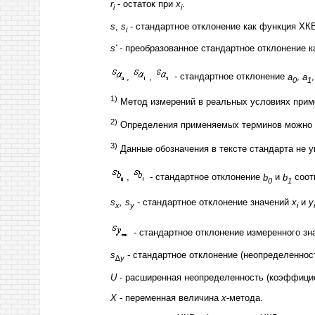
r
- остаток при
x
.
i
i
s
,
s
- стандартное отклонение как функция ХК
i
s'
- преобразованное стандартное отклонение к
,
,
- стандартное отклонение
а
,
а
0
1
1)
Метод измерений в реальных условиях приме
2)
Определения применяемых терминов можно н
3)
Данные обозначения в тексте стандарта не 
,
-
стандартное отклонение
b
и
b
соот
0
1
s
,
s
- стандартное отклонение значений
х
и
y
x
y
i
i
- стандартное отклонение измеренного з
s
- стандартное отклонение (неопределеннос
∆
у
U
- расширенная неопределенность (коэффици
X
- переменная величина
х
-метода.