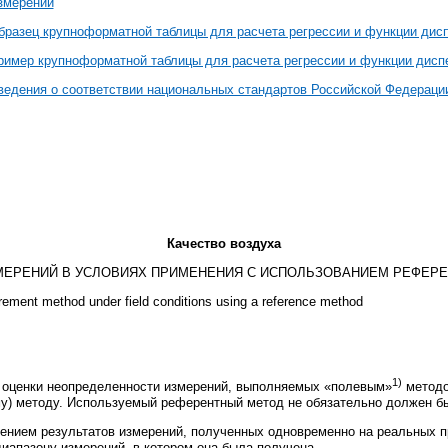
змерений
бразец крупноформатной таблицы для расчета регрессии и функции дис
ример крупноформатной таблицы для расчета регрессии и функции дисп
ведения о соответствии национальных стандартов Российской Федера
Качество воздуха
МЕРЕНИЙ В УСЛОВИЯХ ПРИМЕНЕНИЯ С ИСПОЛЬЗОВАНИЕМ РЕФЕРЕ
urement method under field conditions using a reference method
1)
 оценки неопределенности измерений, выполняемых «полевым»
методо
му) методу. Используемый референтный метод не обязательно должен бы
ением результатов измерений, полученных одновременно на реальных 
диапазону измерений, в котором она была получена.