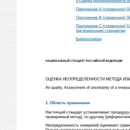
9 Оценка неопределенности и
Приложение А (справочное)
О
Приложение В (справочное)
П
Приложение С (справочное)
С
(региональным) стандартам
Библиография
НАЦИОНАЛЬНЫЙ СТАНДАРТ РОССИЙСКОЙ ФЕДЕРАЦИИ
ОЦЕНКА НЕОПРЕДЕЛЕННОСТИ МЕТОДА ИЗ
Air quality. Assessment of uncertainty of a meas
1. Область применения
Настоящий стандарт устанавливает процедуру
проверяемый метод), по другому (референтно
Неопределенность измерений оценивают сравн
Оценка неопределенности относится только к 