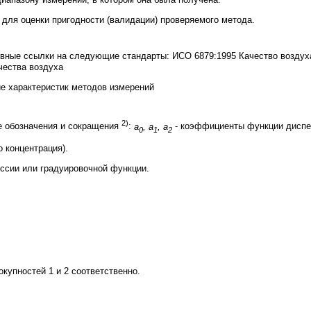
для оценки пригодности (валидации) проверяемого метода.
вные ссылки на следующие стандарты: ИСО 6879:1995 Качество воздуха
чества воздуха
е характеристик методов измерений
2)
 обозначения и сокращения
:
а
, а
, а
- коэффициенты функции диспе
0
1
2
о концентрация).
ссии или градуировочной функции.
окупностей 1 и 2 соответственно.