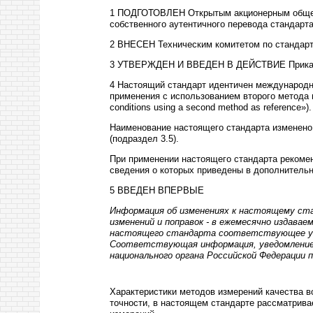
1 ПОДГОТОВЛЕН Открытым акционерным общест
собственного аутентичного перевода стандарта,
2 ВНЕСЕН Техническим комитетом по стандарт
3 УТВЕРЖДЕН И ВВЕДЕН В ДЕЙСТВИЕ Приказом 
4 Настоящий стандарт идентичен международн
применения с использованием второго метода 
conditions
using
a
second
method
as
reference
»).
Наименование настоящего стандарта изменено
(подраздел 3.5).
При применении настоящего стандарта рекоме
сведения о которых приведены в дополнител
5 ВВЕДЕН ВПЕРВЫЕ
Информация об изменениях к настоящему ст
изменений и
поправок
- в
ежемесячно издавае
настоящего стандарта соответствующее уве
Соответствующая информация, уведомление
национального органа
Российской
Федерации 
Характеристики методов измерений качества 
точности, в настоящем стандарте рассматрива