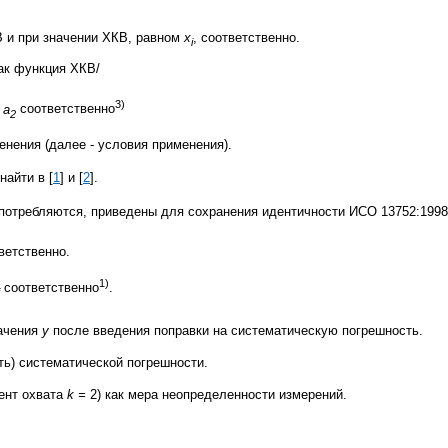
В и при значении ХКВ, равном
x
, соответственно.
i
ак функция ХКВ/
3)
,
а
соответственно
2
нения (далее - условия применения).
айти в [
1
] и [
2
].
употребляются, приведены для сохранения идентичности ИСО 13752:1998
ветственно.
1)
соответственно
.
начения
у
после введения поправки на систематическую погрешность.
ть) систематической погрешности.
ент охвата
k
=
2) как мера неопределенности измерений.