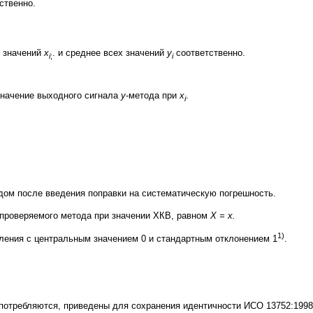
ственно.
х значений
х
. и среднее всех значений
y
соответственно.
i
;
i
значение выходного сигнала
y
-метода при
х
.
i
дом после введения поправки на систематическую погрешность.
 проверяемого метода при значении ХКВ, равном
X
= х.
1)
еления с центральным значением 0 и стандартным отклонением 1
.
употребляются, приведены для сохранения идентичности ИСО 13752:1998