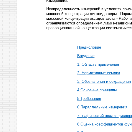
измерений».
Неопределенность измерений в условиях прим
массовой концентрации диоксида серы - Пара
массовой концентрации оксидов азота - Рабоч
ограничиваются определением либо независимо
пропорциональной концентрации систематичес
Предисловие
Введение
1. Область применения
2. Нормативные ссылки
3. Обозначения и сокращения
4 Основные принципы
5 Требования
6 Параллельные измерения
7 Графический анализ диспер
8 Оценка коэффициентов функ