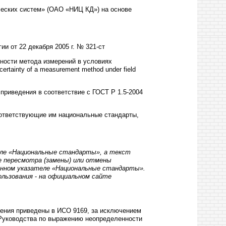
еских систем» (ОАО «НИЦ КД») на основе
ии от 22 декабря
2005 г
. № 321-ст
ности метода измерений в условиях
certainty
of
a
measurement
method
under
field
 приведения в соответствие с ГОСТ Р 1.5-2004
ответствующие им национальные стандарты,
еле «Национальные стандарты», а текст
е пересмотра (замены) или отмены
нном указателе «Национальные стандарты».
ользования
-
на официальном сайте
ения приведены в ИСО 9169, за исключением
«Руководства по выражению неопределенности