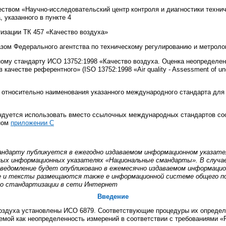
вом «Научно-исследовательский центр контроля и диагностики технич
 указанного в пункте 4
изации ТК 457 «Качество воздуха»
Федерального агентства по техническому регулированию и метролог
ому стандарту ИСО 13752:1998 «Качество воздуха. Оценка неопределен
в качестве референтного» (
ISO
13752:1998 «
Air
quality
-
Assessment
of
un
 относительно наименования указанного
международного
стандарта для
ндуется использовать вместо ссылочных международных стандартов со
ьном
приложении С
андарту публикуется в ежегодно издаваемом информационном указат
мых информационных указателях «Национальные смандарты». В случа
домление будет опубликовано в ежемесячно издаваемом информацио
 и тексты размещаются также е информационной системе общего п
по стандартизации в сети Интернет
Введение
воздуха установлены ИСО 6879. Соответствующие процедуры их определ
емой как неопределенность измерений в соответствии с требованиями 