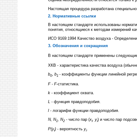
Настоящая процедура разработана специально 
2. Нормативные ссылки
В настоящем стандарте использованы нормати
понятия, относящиеся к методам измерений ка
ИСО 9169:1994 Качество воздуха - Определени
3. Обозначения и сокращения
В настоящем стандарте применены следующие
ХКВ - характеристика качества воздуха (обычн
b
,
b
- коэффициенты функции линейной регре
0
1
F
-
F
-статистика.
k
- коэффициент охвата.
L
- функция правдоподобия.
l
- логарифм функции правдоподобия.
N, N
, N
- число пар (
x
, y
) и число пар подсов
1
2
i
i
Р(у
)
- вероятность
у
.
i
i