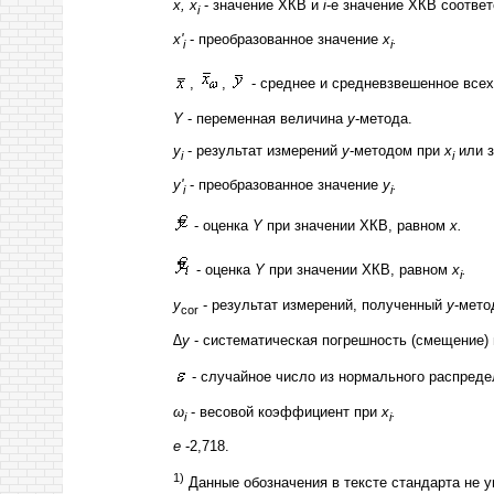
x
,
х
- значение ХКВ и
i
-е значение ХКВ соответ
i
x
'
- преобразованное значение
x
.
i
i
,
,
- среднее и средневзвешенное все
Y
- переменная величина
у
-метода.
y
- результат измерений
y
-методом при
x
или 
i
i
y
'
- преобразованное значение
у
.
i
i
- оценка
Y
при значении ХКВ, равном
x
.
- оценка
Y
при значении ХКВ, равном
х
.
i
y
- результат измерений, полученный
y
-мето
cor
∆
у
- систематическая погрешность (смещение)
- случайное число из нормального распред
ω
- весовой коэффициент при
х
.
i
i
е
-2,718.
1)
Данные обозначения в тексте стандарта не 