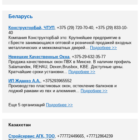
Беларусь
КонструкторБай, ЧТУП
, +375 (29) 720-70-40, +375 (29) 833-10-
40
Компания КонструкторБай это: Крупнейшее предприятие в
г.Бресте занимающаяся оптовой и розничной продажей входных
металлических и межкомнатных дверей...
Подробнее >>
Немецкие Качественные Окна
, +375-29-632-35-77
Продажа качественных окон ПВХ в Минске. В наличии профиль
Salamandeк, REHAU, Dexen,Brusbox, KBE. Доступные цены.
Кратчайшие сроки установки...
Подробнее >>
ИП Жданко А.А.
, +375293965552
Производство пластиковых окон, остекление балконов и
лоджий рамами из пвх и алюминия...
Подробнее >>
Еще 5 организаций
Подробнее >>
Казахстан
Стройсервис АГК, ТОО
, +77772449665, +77712864239