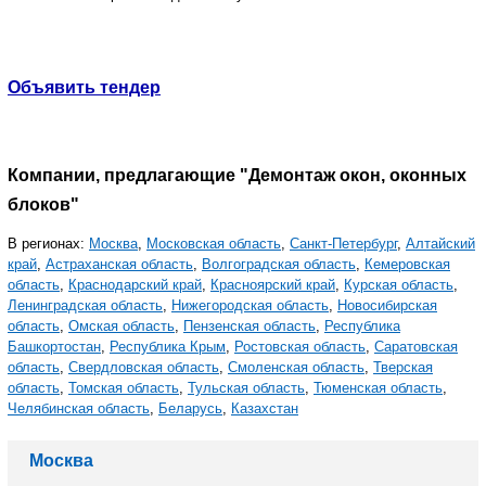
Объявить тендер
Компании, предлагающие "Демонтаж окон, оконных
блоков"
В регионах:
Москва
,
Московская область
,
Санкт-Петербург
,
Алтайский
край
,
Астраханская область
,
Волгоградская область
,
Кемеровская
область
,
Краснодарский край
,
Красноярский край
,
Курская область
,
Ленинградская область
,
Нижегородская область
,
Новосибирская
область
,
Омская область
,
Пензенская область
,
Республика
Башкортостан
,
Республика Крым
,
Ростовская область
,
Саратовская
область
,
Свердловская область
,
Смоленская область
,
Тверская
область
,
Томская область
,
Тульская область
,
Тюменская область
,
Челябинская область
,
Беларусь
,
Казахстан
Москва