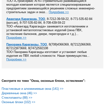
ТОО «Стройсервис АГК» стремительно развивающаяся
молодая компания которая является специализированным
предприятием занимающейся решением сложных инженерно-
строительных задач и оказ...
Подробнее >>
Авангард Караганда, ТОО
, 8-7212-39-59-22, 8-771-535-82-84
(ватсап), 8-707-535-82-84, 8-708-439-59-22
ТОО «Авангард Караганда» занимается изготовлением и
установкой металлопластиковых изделий (окна ПВХ,
остекление балконов, двери, перегородки и т.д.)...
Подробнее >>
Панорама Караганды, ТОО
, 8(708)4366369, 8(7212)366369,
8(7212)973669, 8(747)2592108
ТОО Панорама Караганды изготовит и установит любые
изделия из ПВХ любой сложности. Наши преимущества...
Подробнее >>
Смотрите по теме "Окна, оконные блоки, остекление":
Пластиковые и алюминиевые окна (141) >>
Деревянные окна (46) >>
Стеклопакеты (88) >>
Оконные блоки (102) >>