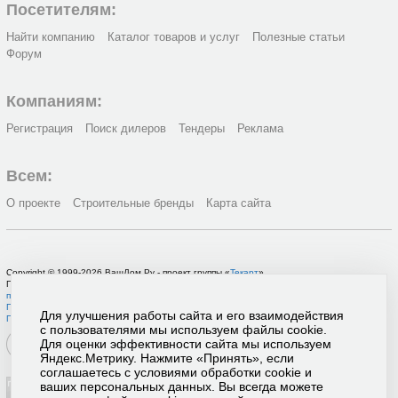
Посетителям:
Найти компанию
Каталог товаров и услуг
Полезные статьи
Форум
Компаниям:
Регистрация
Поиск дилеров
Тендеры
Реклама
Всем:
О проекте
Строительные бренды
Карта сайта
Copyright © 1999-2026 ВашДом.Ру - проект группы «
Текарт
»
По вопросам связанным с работой портала вы можете связаться с нашей
службой
поддержки
или оставить
заявку на рекламу
.
Политика в отношении обработки персональных данных
Для улучшения работы сайта и его взаимодействия
Пользовательское соглашение
с пользователями мы используем файлы cookie.
Для оценки эффективности сайта мы используем
Яндекс.Метрику. Нажмите «Принять», если
соглашаетесь с условиями обработки cookie и
ваших персональных данных. Вы всегда можете