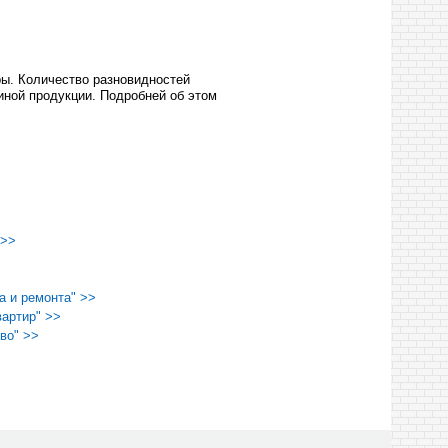
ры. Количество разновидностей
иной продукции. Подробней об этом
 >>
а и ремонта" >>
артир" >>
во" >>