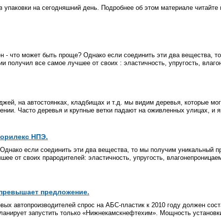
 упаковки на сегодняшний день. Подробнее об этом материале читайте в
н - что может быть проще? Однако если соединить эти два вещества, т
 получил все самое лучшее от своих : эластичность, упругость, влагон
еджей, на автостоянках, кладбищах и т.д. мы видим деревья, которые мо
нии. Часто деревья и крупные ветки падают на оживленных улицах, и я
Порилекс НПЭ.
 Однако если соединить эти два вещества, то мы получим уникальный п
шее от своих прародителей: эластичность, упругость, влагонепроницаем
с превышает предложение.
вых автопроизводителей спрос на АБС-пластик к 2010 году должен соста
анирует запустить только «Нижнекамскнефтехим». Мощность установки 