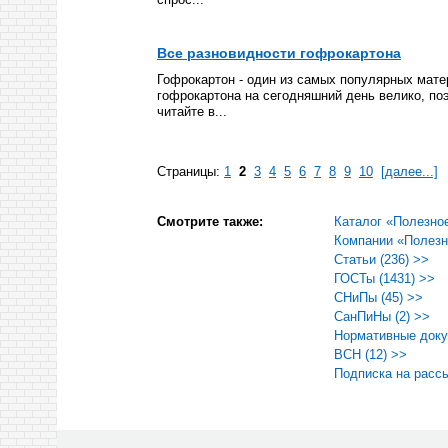
Все разновидности гофрокартона
Гофрокартон - один из самых популярных мате
гофрокартона на сегодняшний день велико, по
читайте в...
Страницы:
1
2
3
4
5
6
7
8
9
10
[далее...]
Смотрите также:
Каталог «Полезно
Компании «Полезн
Статьи (236) >>
ГОСТы (1431) >>
СНиПы (45) >>
СанПиНы (2) >>
Нормативные доку
ВСН (12) >>
Подписка на расс