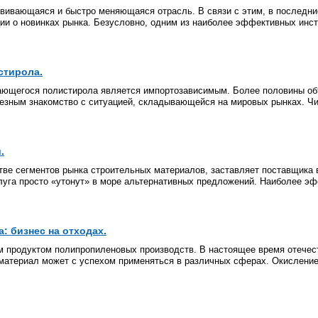
азвивающаяся и быстро меняющаяся отрасль. В связи с этим, в послед
ии о новинках рынка. Безусловно, одним из наиболее эффективных инс
стирола.
ающегося полистирола является импортозависимым. Более половины об
лезным знакомство с ситуацией, складывающейся на мировых рынках. Ч
.
тве сегментов рынка строительных материалов, заставляет поставщика
луга просто «утонут» в море альтернативных предложений. Наиболее э
: бизнес на отходах.
м продуктом полипропиленовых производств. В настоящее время отече
 материал может с успехом применяться в различных сферах. Окисление