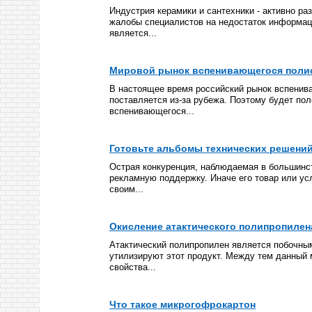
Индустрия керамики и сантехники - активно р
жалобы специалистов на недостаток информац
является...
Мировой рынок вспенивающегося поли
В настоящее время российский рынок вспенив
поставляется из-за рубежа. Поэтому будет по
вспенивающегося...
Готовьте альбомы технических решений
Острая конкуренция, наблюдаемая в большинс
рекламную поддержку. Иначе его товар или ус
своим...
Окисление атактического полипропилена
Атактический полипропилен является побочны
утилизируют этот продукт. Между тем данный
свойства...
Что такое микрогофрокартон