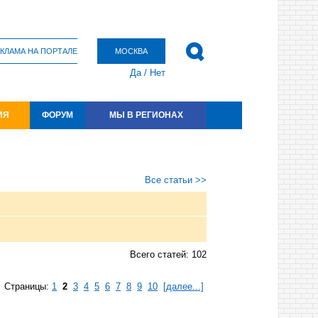
КЛАМА НА ПОРТАЛЕ
МОСКВА
Да
/
Нет
ИЯ
ФОРУМ
МЫ В РЕГИОНАХ
Все статьи >>
Всего статей: 102
Страницы:
1
2
3
4
5
6
7
8
9
10
[далее...]