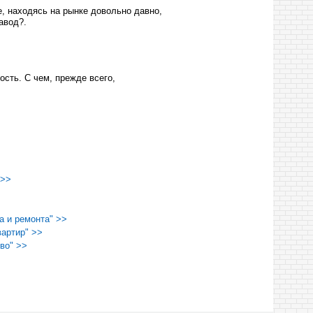
, находясь на рынке довольно давно,
авод?.
сть. С чем, прежде всего,
 >>
а и ремонта" >>
артир" >>
во" >>