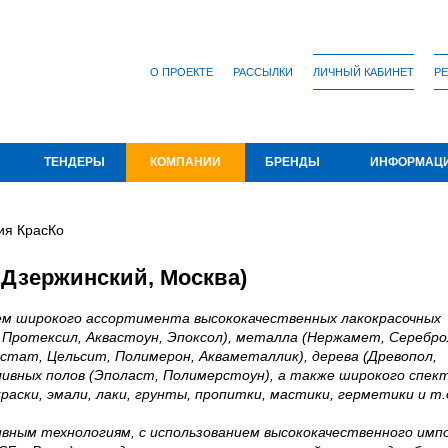
О ПРОЕКТЕ
РАССЫЛКИ
ЛИЧНЫЙ КАБИНЕТ
РЕ
ТЕНДЕРЫ
КОМПАНИИ
БРЕНДЫ
ИНФОРМАЦ
ия КрасКо
 Дзержинский, Москва)
ем широкого ассортимента высококачественных лакокрасочных
Протексил, Аквастоун, Эпоксол), металла (Нержамет, Серебро
стат, Цельсит, Полимерон, Акваметаллик), дерева (Древопол,
ивных полов (Эполаст, Полимерстоун), а также широкого спек
ски, эмали, лаки, грунты, пропитки, мастики, герметики и т.д
ивным технологиям, с использованием высококачественного им