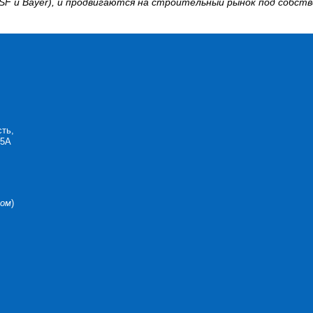
ASF и Bayer), и продвигаются на строительный рынок под собс
сть,
25А
Дом
)