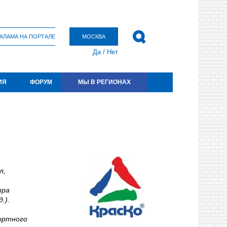
КЛАМА НА ПОРТАЛЕ
МОСКВА
Да
/
Нет
ИЯ
ФОРУМ
МЫ В РЕГИОНАХ
л,
тра
.).
портного