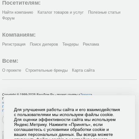
Посетителям:
Найти компанию
Каталог товаров и услуг
Полезные статьи
Форум
Компаниям:
Регистрация
Поиск дилеров
Тендеры
Реклама
Всем:
О проекте
Строительные бренды
Карта сайта
Copyright © 1999-2026 ВашДом.Ру - проект группы «
Текарт
»
По вопросам связанным с работой портала вы можете связаться с нашей
службой
поддержки
или оставить
заявку на рекламу
.
Политика в отношении обработки персональных данных
Для улучшения работы сайта и его взаимодействия
Пользовательское соглашение
с пользователями мы используем файлы cookie.
Для оценки эффективности сайта мы используем
Яндекс.Метрику. Нажмите «Принять», если
соглашаетесь с условиями обработки cookie и
ваших персональных данных. Вы всегда можете