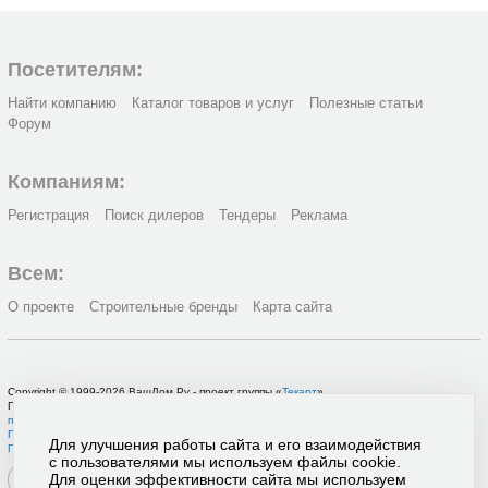
Посетителям:
Найти компанию
Каталог товаров и услуг
Полезные статьи
Форум
Компаниям:
Регистрация
Поиск дилеров
Тендеры
Реклама
Всем:
О проекте
Строительные бренды
Карта сайта
Copyright © 1999-2026 ВашДом.Ру - проект группы «
Текарт
»
По вопросам связанным с работой портала вы можете связаться с нашей
службой
поддержки
или оставить
заявку на рекламу
.
Политика в отношении обработки персональных данных
Для улучшения работы сайта и его взаимодействия
Пользовательское соглашение
с пользователями мы используем файлы cookie.
Для оценки эффективности сайта мы используем