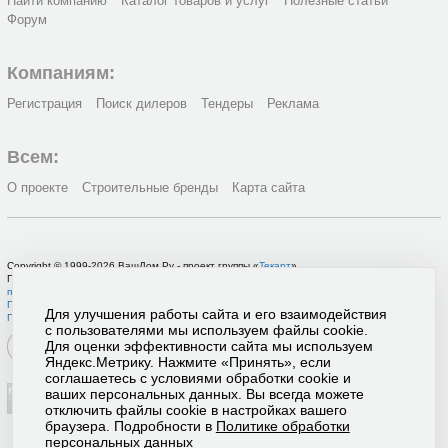
Найти компанию
Каталог товаров и услуг
Полезные статьи
Форум
Компаниям:
Регистрация
Поиск дилеров
Тендеры
Реклама
Всем:
О проекте
Строительные бренды
Карта сайта
Copyright © 1999-2026 ВашДом.Ру - проект группы «
Текарт
»
По вопросам связанным с работой портала вы можете связаться с нашей
службой
поддержки
или оставить
заявку на рекламу
.
Политика в отношении обработки персональных данных
Для улучшения работы сайта и его взаимодействия
Пользовательское соглашение
с пользователями мы используем файлы cookie.
Для оценки эффективности сайта мы используем
Яндекс.Метрику. Нажмите «Принять», если
соглашаетесь с условиями обработки cookie и
ваших персональных данных. Вы всегда можете
отключить файлы cookie в настройках вашего
браузера. Подробности в
Политике обработки
персональных данных