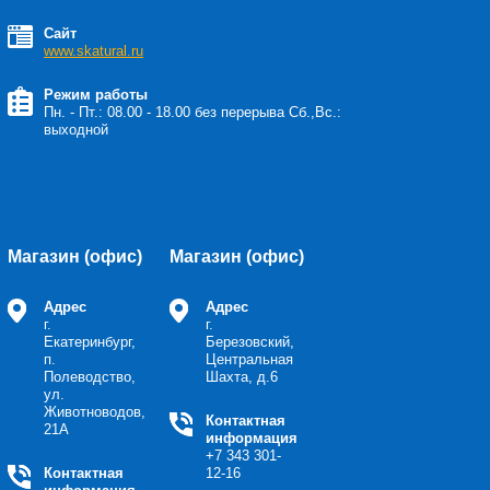
Сайт
www.skatural.ru
Режим работы
Пн. - Пт.: 08.00 - 18.00 без перерыва Сб.,Вс.:
выходной
Магазин (офис)
Магазин (офис)
Адрес
Адрес
г.
г.
Екатеринбург,
Березовский,
п.
Центральная
Полеводство,
Шахта, д.6
ул.
Животноводов,
Контактная
21А
информация
+7 343 301-
Контактная
12-16