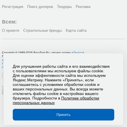
Регистрация
Поиск дилеров
Тендеры
Реклама
Всем:
О проекте
Строительные бренды
Карта сайта
Copyright © 1999-2026 ВашДом.Ру - проект группы «
Текарт
»
По вопросам связанным с работой портала вы можете связаться с нашей
службой
поддержки
или оставить
заявку на рекламу
.
Политика в отношении обработки персональных данных
Для улучшения работы сайта и его взаимодействия
Пользовательское соглашение
с пользователями мы используем файлы cookie.
Для оценки эффективности сайта мы используем
Яндекс.Метрику. Нажмите «Принять», если
соглашаетесь с условиями обработки cookie и
ваших персональных данных. Вы всегда можете
отключить файлы cookie в настройках вашего
браузера. Подробности в
Политике обработки
персональных данных
Принять