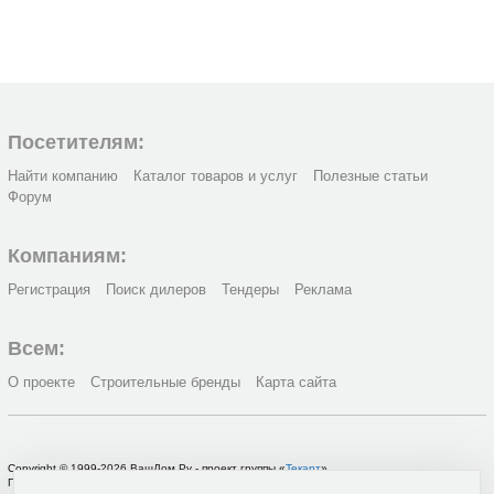
Посетителям:
Найти компанию
Каталог товаров и услуг
Полезные статьи
Форум
Компаниям:
Регистрация
Поиск дилеров
Тендеры
Реклама
Всем:
О проекте
Строительные бренды
Карта сайта
Copyright © 1999-2026 ВашДом.Ру - проект группы «
Текарт
»
По вопросам связанным с работой портала вы можете связаться с нашей
службой