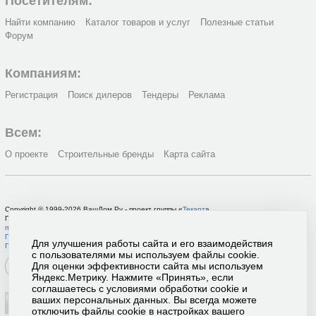
Посетителям:
Найти компанию
Каталог товаров и услуг
Полезные статьи
Форум
Компаниям:
Регистрация
Поиск дилеров
Тендеры
Реклама
Всем:
О проекте
Строительные бренды
Карта сайта
Copyright © 1999-2026 ВашДом.Ру - проект группы «
Текарт
»
По вопросам связанным с работой портала вы можете связаться с нашей
службой
поддержки
или оставить
заявку на рекламу
.
Политика в отношении обработки персональных данных
Для улучшения работы сайта и его взаимодействия
Пользовательское соглашение
с пользователями мы используем файлы cookie.
Для оценки эффективности сайта мы используем
Яндекс.Метрику. Нажмите «Принять», если
соглашаетесь с условиями обработки cookie и
ваших персональных данных. Вы всегда можете
отключить файлы cookie в настройках вашего