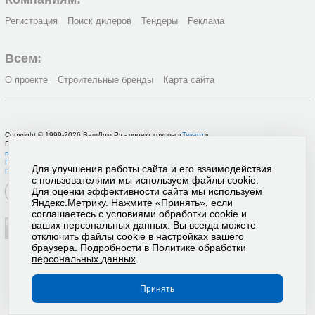
Регистрация
Поиск дилеров
Тендеры
Реклама
Всем:
О проекте
Строительные бренды
Карта сайта
Copyright © 1999-2026 ВашДом.Ру - проект группы «
Текарт
»
По вопросам связанным с работой портала вы можете связаться с нашей
службой
поддержки
или оставить
заявку на рекламу
.
Политика в отношении обработки персональных данных
Для улучшения работы сайта и его взаимодействия
Пользовательское соглашение
с пользователями мы используем файлы cookie.
Для оценки эффективности сайта мы используем
Яндекс.Метрику. Нажмите «Принять», если
соглашаетесь с условиями обработки cookie и
ваших персональных данных. Вы всегда можете
отключить файлы cookie в настройках вашего
браузера. Подробности в
Политике обработки
персональных данных
Принять