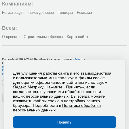
Компаниям:
Регистрация
Поиск дилеров
Тендеры
Реклама
Всем:
О проекте
Строительные бренды
Карта сайта
Copyright © 1999-2026 ВашДом.Ру - проект группы «
Текарт
»
По вопросам связанным с работой портала вы можете связаться с нашей
службой
поддержки
или оставить
заявку на рекламу
.
Политика в отношении обработки персональных данных
Для улучшения работы сайта и его взаимодействия
Пользовательское соглашение
с пользователями мы используем файлы cookie.
Для оценки эффективности сайта мы используем
Яндекс.Метрику. Нажмите «Принять», если
соглашаетесь с условиями обработки cookie и
ваших персональных данных. Вы всегда можете
отключить файлы cookie в настройках вашего
браузера. Подробности в
Политике обработки
персональных данных
Принять