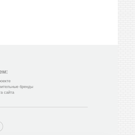
ем:
роекте
оительные бренды
та сайта