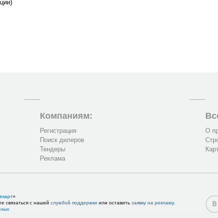
ции)
Компаниям:
Вс
Регистрация
О п
Поиск дилеров
Стр
Тендеры
Кар
Реклама
екарт
»
те связаться с нашей
службой поддержки
или оставить
заявку на рекламу
.
нных