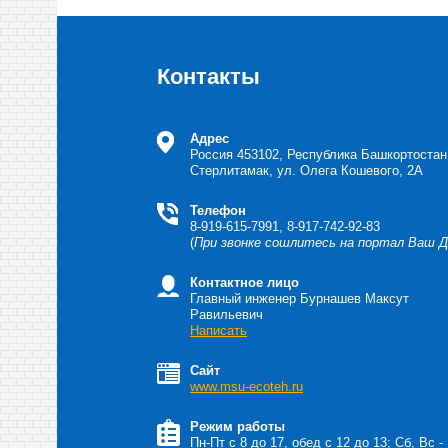
Контакты
Адрес
Россия
453102, Республика Башкортостан,
Стерлитамак, ул. Олега Кошевого, 2А
Телефон
8-919-615-7991, 8-917-742-92-83
(
При звонке сошлитесь на портал Ваш 
Контактное лицо
Главный инженер Бурнашев Максут
Равильевич
Написать
Сайт
www.msu-ecoteh.ru
Режим работы
Пн-Пт с 8 до 17, обед с 12 до 13; Cб, Вс -