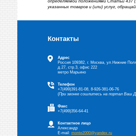
определяемой положениями Статьи 437 (2
указанных товаров и (или) услуг, обращ
Контакты
Адрес
Россия
109382, г. Москва, ул.Нижние Пол
д.27, стр.3, офис 222
метро Марьино
Телефон
+7(499)391-81-08, 8-926-381-06-76
(
При звонке сошлитесь на портал Ваш 
Факс
+7(499)356-64-41
Контактное лицо
Александр
E-mail:
monte2000@yandex.ru