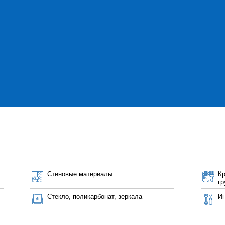
Стеновые материалы
Кр
гр
Стекло, поликарбонат, зеркала
И