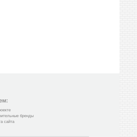
ем:
роекте
оительные бренды
та сайта