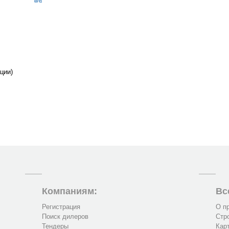
ции)
Компаниям:
Вс
Регистрация
О п
Поиск дилеров
Стр
Тендеры
Кар