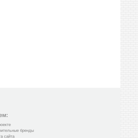
ем:
роекте
оительные бренды
та сайта