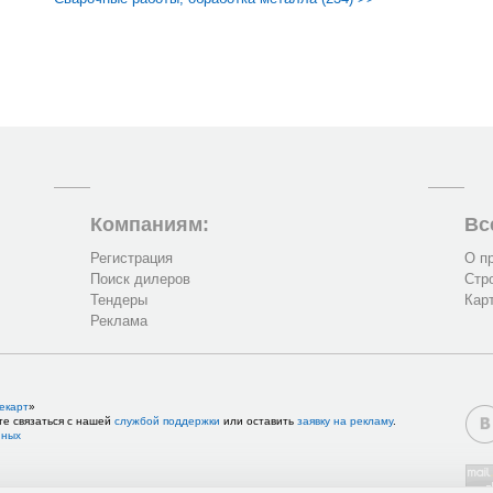
Компаниям:
Вс
Регистрация
О п
Поиск дилеров
Стр
Тендеры
Кар
Реклама
екарт
»
те связаться с нашей
службой поддержки
или оставить
заявку на рекламу
.
нных