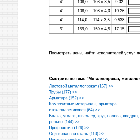
4"
108,0
108 х 3,5
9.02
4"
108,0
108 х 4,0
10.26
4"
114,0
114 х 3,5
9.538
6"
159,0
159 х 4,5
17.15
Посмотреть цены, найти исполнителей услуг, 
Смотрите по теме "Металлопрокат, металло
Листовой металлопрокат (167) >>
Трубы (177) >>
Арматура (152) >>
Композитные материалы, арматура
стеклопластиковая (64) >>
Балка, уголок, швеллер, круг, полоса, квадрат,
рельсы (144) >>
Профнастил (126) >>
Оцинкованная сталь (113) >>
Нержавеющий металл (126) >>