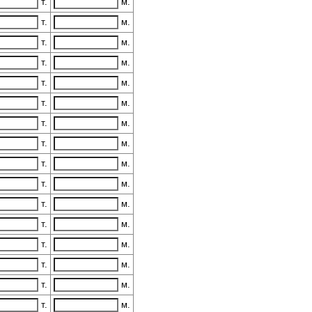
т.
м.
т.
м.
т.
м.
т.
м.
т.
м.
т.
м.
т.
м.
т.
м.
т.
м.
т.
м.
т.
м.
т.
м.
т.
м.
т.
м.
т.
м.
т.
м.