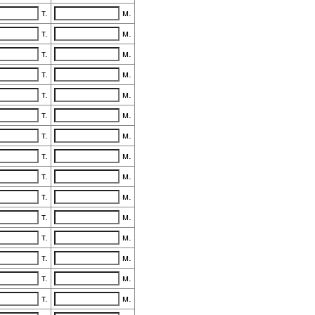
т.
м.
т.
м.
т.
м.
т.
м.
т.
м.
т.
м.
т.
м.
т.
м.
т.
м.
т.
м.
т.
м.
т.
м.
т.
м.
т.
м.
т.
м.