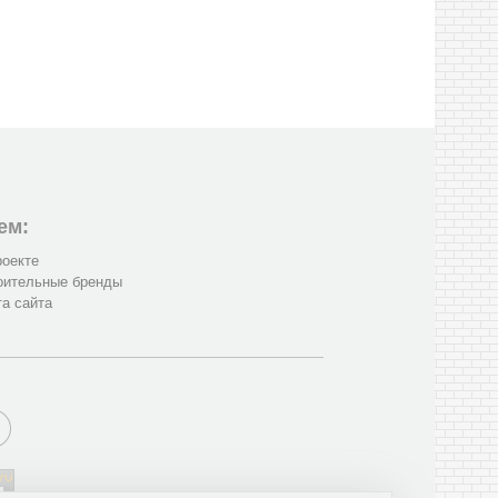
ем:
роекте
оительные бренды
та сайта