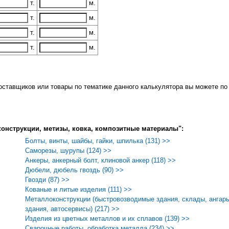
т.
м.
т.
м.
т.
м.
т.
м.
поставщиков или товары по тематике данного калькулятора вы можете 
конструкции, метизы, ковка, композитные материалы":
Болты, винты, шайбы, гайки, шпилька (131) >>
Саморезы, шурупы (124) >>
Анкеры, анкерный болт, клиновой анкер (118) >>
Дюбели, дюбель гвоздь (90) >>
Гвозди (87) >>
Кованые и литые изделия (111) >>
Металлоконструкции (быстровозводимые здания, склады, анга
здания, автосервисы) (217) >>
Изделия из цветных металлов и их сплавов (139) >>
Сварочные работы, обработка металла (234) >>