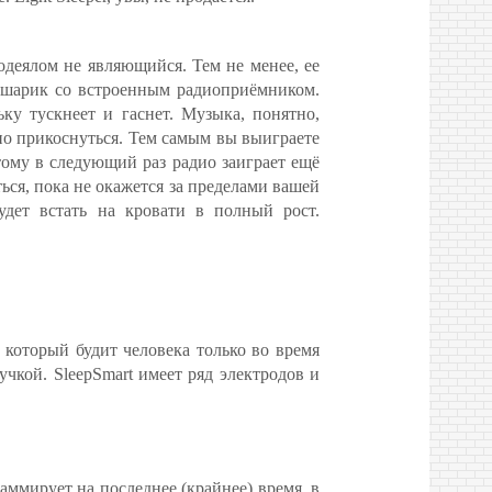
одеялом не являющийся. Тем не менее, ее
ся шарик со встроенным радиоприёмником.
ьку тускнеет и гаснет. Музыка, понятно,
но прикоснуться. Тем самым вы выиграете
тому в следующий раз радио заиграет ещё
ться, пока не окажется за пределами вашей
будет встать на кровати в полный рост.
, который будит человека только во время
чкой. SleepSmart имеет ряд электродов и
ммирует на последнее (крайнее) время, в