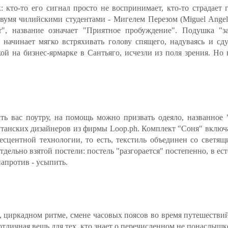
 кто-то его сигнал просто не воспринимает, кто-то страдает
вумя чилийскими студентами - Мигелем Перезом (Miguel Angel P
", название означает "Приятное пробуждение". Подушка "з
начинает мягко встряхивать голову спящего, надуваясь и сдув
ой на бизнес-ярмарке в Сантьяго, исчезли из поля зрения. Но
ь вас поутру, на помощь можно призвать одеяло, названное "
танских дизайнеров из фирмы Loop.ph. Комплект "Соня" включае
сцентной технологии, то есть, текстиль объединен со светящ
тдельно взятой постели: постель "разгорается" постепенно, в е
напротив - усыпить.
, циркадном ритме, смене часовых поясов во время путешестви
тличная вещь для тех, кто знает о перечисленном не понаслышке. 