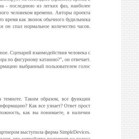
на - последнюю из легких фаз, наиболее
ного человеком времени. Авторы проекта
то время как звонок обычного будильника
ки он спал нормальное количество часов.
жное. Сценарий взаимодействия человека с
ра по фигурному катанию?", он отвечает.
нформацию выбранный пользователем голос
в темноте. Таким образом, все функции
нформацию? Как все узнает? Ответ прост
ложность, как вы понимаете, в наличии
 Партнером выступила фирма SimpleDevices.
дают, что устройство реагирует на голоса