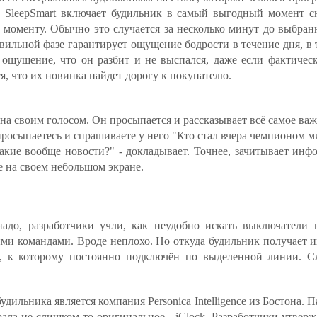
 SleepSmart включает будильник в самый выгодный момент с
 моменту. Обычно это случается за несколько минут до выбран
вильной фазе гарантирует ощущение бодрости в течение дня, в 
 ощущение, что он разбит и не выспался, даже если фактичес
, что их новинка найдет дорогу к покупателю.
на своим голосом. Он просыпается и рассказывает всё самое ва
росыпаетесь и спрашиваете у него "Кто стал вчера чемпионом ми
"Какие вообще новости?" - докладывает. Точнее, зачитывает и
е на своем небольшом экране.
до, разработчики учли, как неудобно искать выключатели 
ми командами. Вроде неплохо. Но откуда будильник получает и
, к которому постоянно подключён по выделенной линии. С
дильника является компания Personica Intelligence из Бостона.
ала не слишком-то оригинальное - iClock. Разработчики утверж