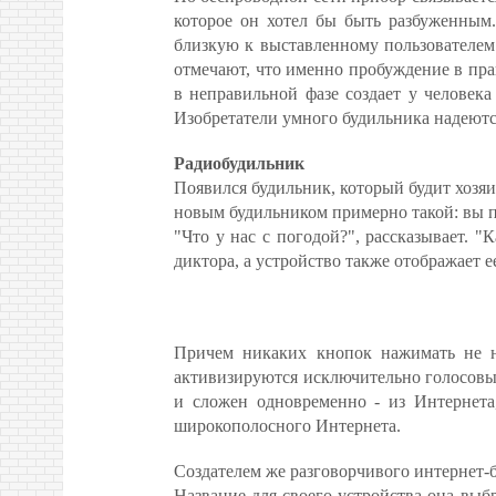
которое он хотел бы быть разбуженным.
близкую к выставленному пользователем
отмечают, что именно пробуждение в пра
в неправильной фазе создает у человека
Изобретатели умного будильника надеются
Радиобудильник
Появился будильник, который будит хозяи
новым будильником примерно такой: вы п
"Что у нас с погодой?", рассказывает. 
диктора, а устройство также отображает е
Причем никаких кнопок нажимать не на
активизируются исключительно голосовы
и сложен одновременно - из Интернета
широкополосного Интернета.
Создателем же разговорчивого интернет-бу
Название для своего устройства она выбр