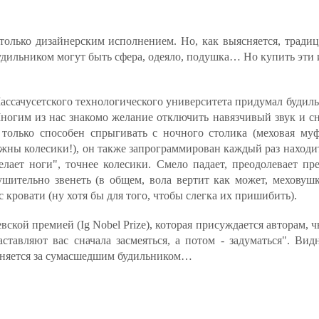
только дизайнерским исполнением. Но, как выясняется, тради
Будильником могут быть сфера, одеяло, подушка… Но купить эти и
ассачусетского технологического университета придумал будиль
Многим из нас знакомо желание отключить навязчивый звук и сно
только способен спрыгивать с ночного столика (меховая му
ужны колесики!), он также запрограммирован каждый раз находи
елает ноги", точнее колесики. Cмело падает, преодолевает пр
ушительно звенеть (в общем, вола вертит как может, меховушк
с кровати (ну хотя бы для того, чтобы слегка их пришибить).
ской премией (Ig Nobel Prize), которая присуждается авторам, 
ставляют вас сначала засмеяться, а потом - задуматься". Ви
гоняется за сумасшедшим будильником…