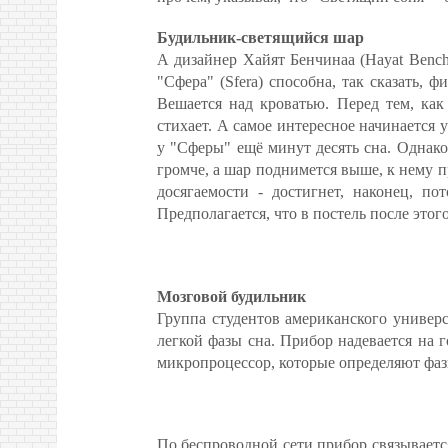
Будильник-светящийся шар
А дизайнер Хайят Бенчинаа (Hayat Bench
"Сфера" (Sfera) способна, так сказать,
Вешается над кроватью. Перед тем, как 
стихает. А самое интересное начинается
у "Сферы" ещё минут десять сна. Однако
громче, а шар поднимется выше, к нему пр
досягаемости - достигнет, наконец, по
Предполагается, что в постель после этог
Мозговой будильник
Группа студентов американского универси
легкой фазы сна. Прибор надевается на 
микропроцессор, которые определяют фазы
По беспроводной сети прибор связываетс