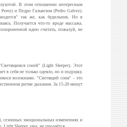
 глухотой. В этом отношении интересным
erez) и Педро Гальвезом (Pedro Galvez).
аводится" так же, как будильник. Но в
аясь. Получается что-то вроде массажа.
 похороненной идею считать, пожалуй, не
Светящимся соней" (Light Sleeper). Этот
т в себя не только одеяло, но и подушку.
имися волокнами. "Светящий соня" - это
стественном ритме дыхания. За 15-20 минут
й, сезонных эмоциональных изменениях и
Light Sleeper, увы, не продаётся.