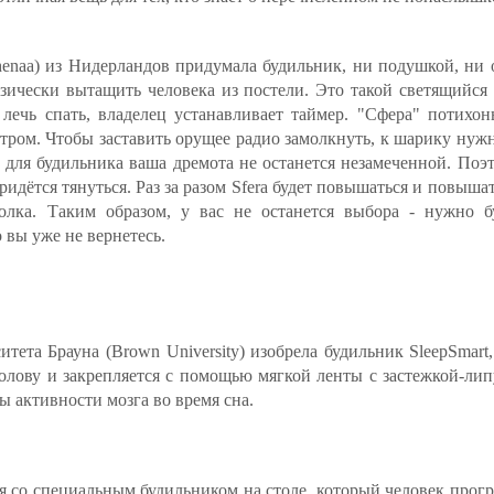
enaa) из Нидерландов придумала будильник, ни подушкой, ни 
 физически вытащить человека из постели. Это такой светящий
лечь спать, владелец устанавливает таймер. "Сфера" потихон
 утром. Чтобы заставить орущее радио замолкнуть, к шарику нуж
 для будильника ваша дремота не останется незамеченной. Поэ
идётся тянуться. Раз за разом Sfera будет повышаться и повыша
толка. Таким образом, у вас не останется выбора - нужно 
о вы уже не вернетесь.
тета Брауна (Brown University) изобрела будильник SleepSmart
голову и закрепляется с помощью мягкой ленты с застежкой-липу
 активности мозга во время сна.
я со специальным будильником на столе, который человек програ