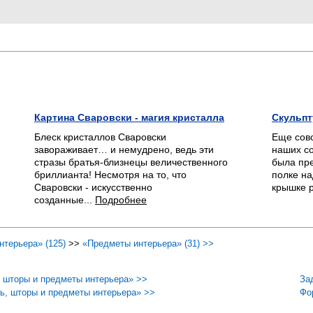
Картина Сваровски - магия кристалла
Скульпт
Блеск кристаллов Сваровски
Еще сов
завораживает… и немудрено, ведь эти
наших со
стразы братья-близнецы величественного
была пр
бриллианта! Несмотря на то, что
полке на
Сваровски - искусственно
крышке 
созданные...
Подробнее
терьера» (125)
>>
«Предметы интерьера» (31) >>
 шторы и предметы интерьера» >>
За
ь, шторы и предметы интерьера» >>
Фо