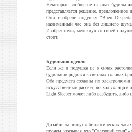
Некоторые вообще не слышат будильник:
представляется решение, предложенное д
Они изобрели подушку "Buen Despertar
назначенный час она без лишнего шума 
Изобретатели, мелькнув со своей подушк
стоит.
Будильник-одеяло
Если же и подушка не в силах растолкат
будильник родился в светлых головах бри
Оба предмета созданы по электролюмине
искусственный рассвет, восход солнца в о
Light Sleeper может либо разбудить, либо 
Дизайнеры пишут о биологических часах
прочем, указывая, что "Светящий соня" - о