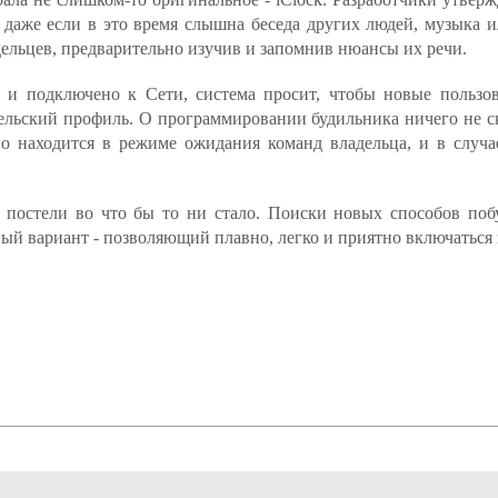
 даже если в это время слышна беседа других людей, музыка ил
дельцев, предварительно изучив и запомнив нюансы их речи.
о и подключено к Сети, система просит, чтобы новые пользо
ельский профиль. О программировании будильника ничего не ск
но находится в режиме ожидания команд владельца, и в случа
 постели во что бы то ни стало. Поиски новых способов поб
ый вариант - позволяющий плавно, легко и приятно включаться 