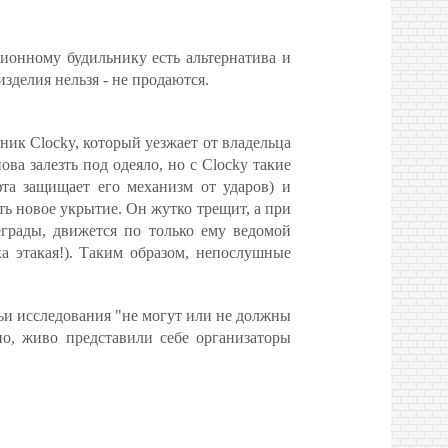
ционному будильнику есть альтернатива и
зделия нельзя - не продаются.
ник Clocky, который уезжает от владельца
ва залезть под одеяло, но с Clocky такие
фта защищает его механизм от ударов) и
ть новое укрытие. Он жутко трещит, а при
еграды, движется по только ему ведомой
а этакая!). Таким образом, непослушные
чьи исследования "не могут или не должны
дно, живо представили себе организаторы